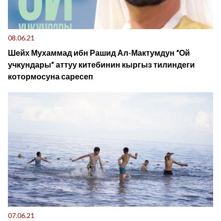
08.06.21
Шейх Мухаммад ибн Рашид Ал-Мактумдун “Ой
учкундары” аттуу китебинин кыргыз тилиндеги
котормосуна саресеп
07.06.21