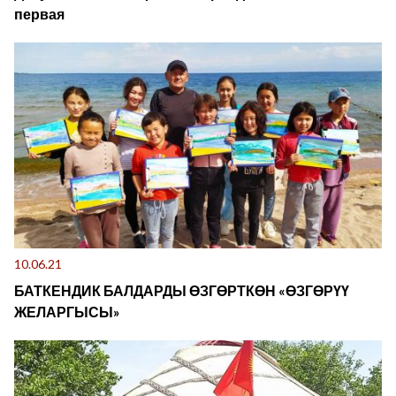
первая
10.06.21
БАТКЕНДИК БАЛДАРДЫ ӨЗГӨРТКӨН «ӨЗГӨРҮҮ
ЖЕЛАРГЫСЫ»