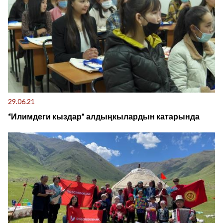
29.06.21
“Илимдеги кыздар” алдыңкылардын катарында