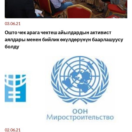
03.06.21
Ошто чек арага чектеш айылдардын активист
аялдары менен бийлик өкүлдөрүнүн баарлашуусу
болду
02.06.21