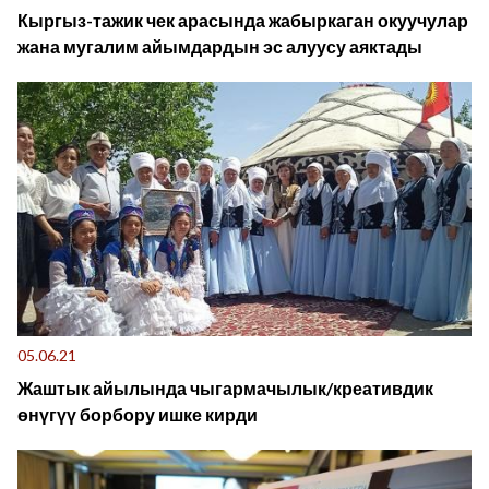
Кыргыз-тажик чек арасында жабыркаган окуучулар
жана мугалим айымдардын эс алуусу аяктады
05.06.21
Жаштык айылында чыгармачылык/креативдик
өнүгүү борбору ишке кирди