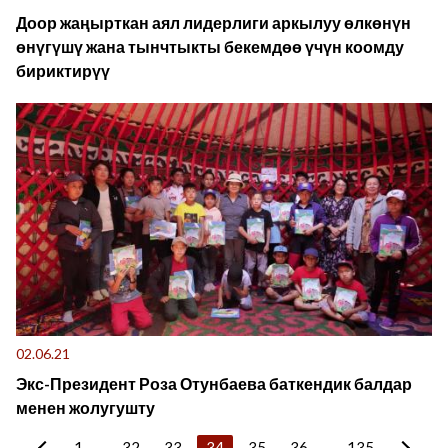
Доор жаңырткан аял лидерлиги аркылуу өлкөнүн
өнүгүшү жана тынчтыкты бекемдөө үчүн коомду
бириктирүү
02.06.21
Экс-Президент Роза Отунбаева баткендик балдар
менен жолугушту
1
...
32
33
34
35
36
...
135