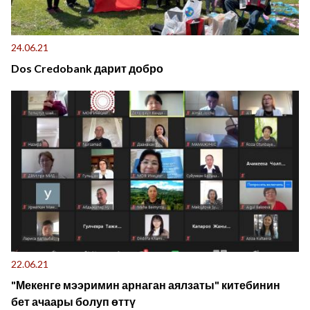
24.06.21
Dos Credobank дарит добро
22.06.21
"Мекенге мээримин арнаган аялзаты" китебинин
бет ачаары болуп өттү