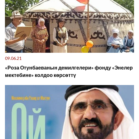
09.06.21
«Роза Отунбаеванын демилгелери» фонду «Энелер
мектебине» колдоо көрсөттү