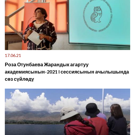
17.06.21
Роза Отунбаева Жарандык агартуу
академиясынын-2021 I сессиясынын ачылышында
сөз сүйлөдү