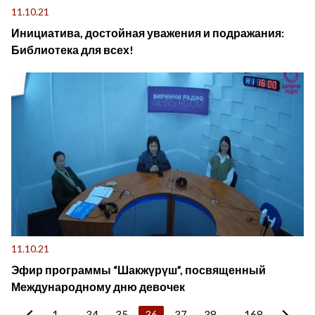
11.10.21
Инициатива, достойная уважения и подражания:
Библиотека для всех!
11.10.21
Эфир программы “Шакжүрүш”, посвященный
Международному дню девочек
1
...
34
35
36
37
38
...
168