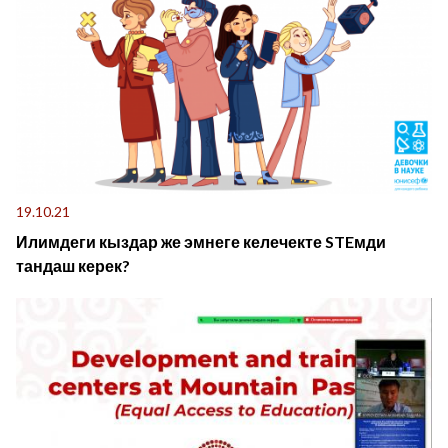
19.10.21
Илимдеги кыздар же эмнеге келечекте STEмди
тандаш керек?