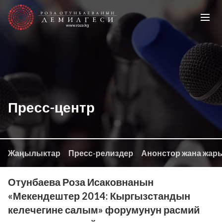
Пресс-центр
Жаңылыктар
Пресс-релиздер
Анонстор жана жар
Отунбаева Роза Исаковнанын
«Мекендештер 2014: Кыргызстандын
келечегине салым» форумунун расмий