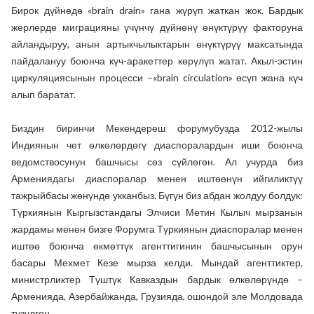
Бирок дүйнөдө «brain drain» гана жүрүп жаткан жок. Бардык
жерлерде миграцияны үчүнчү дүйнөнү өнүктүрүү факторуна
айландыруу, анын артыкчылыктарын өнүктүрүү максатында
пайдалануу боюнча күч-аракеттер көрүлүп жатат. Акыл-эстин
циркуляциясынын процесси –«brain circulation» өсүп жана күч
алып баратат.
Биздин биринчи Мекендереш форумубузда 2012-жылы
Индиянын чет өлкөлөрдөгү диаспоралардын иши боюнча
ведомствосунун башчысы сөз сүйлөгөн. Ал учурда биз
Армениядагы диаспоралар менен иштөөнүн ийгиликтүү
тажрыйбасы жөнүндө укканбыз. Бүгүн биз абдан жолдуу болдук:
Түркиянын Кыргызстандагы Элчиси Метин Кылыч мырзанын
жардамы менен бизге Форумга Түркиянын диаспоралар менен
иштөө боюнча өкмөттүк агенттигинин башчысынын орун
басары Мехмет Кезе мырза келди. Мындай агенттиктер,
министрликтер Түштүк Кавказдын бардык өлкөлөрүндө –
Арменияда, Азербайжанда, Грузияда, ошондой эле Молдовада
түзүлгөн.