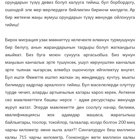
орундарын түзүү девиз болуп калууга тийиш, бул борбордогу,
ошондой эле жер-жерлердеги бийликтин биринчи милдети. Ар
бир жетекчи жаңы жумуш орундарын түзүү жөнүндө ойлонууга
тийиш!
Бирок миграция узак мөөнөттүү келечекте өлкөнүн турмушунун
бир бөлүгү, анын жарандарынын тагдыры болуп жаткандыгы
акыйкат. Биз буга моюн сунууга аргасызбыз. Биз мунун
маңызын канчалык эрте түшүнсөк, ушул көрүнүштөн канчалык
эрте тыянак чыгарсак, өлкөбүз ошончолук ийгиликтүү өнүгөт.
Бул ишти Өкмөттө иштеп жаткан эң жөндөмдүү, күчтүү, мыкты
билимдүү кадрлар аркалоого тийиш. Бул маселелерди олуттуу
түрдө чечип, аларды артыкчылык катары кароо керек. Анткени
сөз мамлекеттеги башкы нерсе – адам ресурстары жөнүндө
жүрүп жатат. Эгерде мамлекетте ден соолугу начар, билими,
квалификациясы жок адамдар жашаса, жаратылыш
байлыктары, тоолор, токойлор, талаалар, колдо болгон 200 миң
чарчы километр эмне кыла алат?! Сингапурдун беш миллион
калкы 715 чарчы километр, Гонконгдун жети миллион калкы