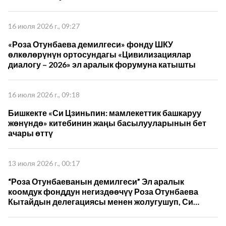
16 июля 2026 г., 09:27
«Роза Отунбаева демилгеси» фонду ШКУ
өлкөлөрүнүн ортосундагы «Цивилизациялар
диалогу – 2026» эл аралык форумуна катышты
16 июля 2026 г., 09:18
Бишкекте «Си Цзиньпин: мамлекеттик башкаруу
жөнүндө» китебинин жаңы басылууларынын бет
ачары өттү
13 июля 2026 г., 00:17
“Роза Отунбаеванын демилгеси” Эл аралык
коомдук фонддун негиздөөчүү Роза Отунбаева
Кытайдын делегациясы менен жолугушуп, Си
Цзиньпиндин 5-томун которуу жана кызматташуу
пландарын талкуулады