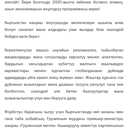
аяктайт. Бери болгондо 2030-жылга чейинки болжол, өлкөнү,
анын экономикасын өнүктүрүү программасы керек!
Кыргызстан азыркы өнүгүшүндө эмгекчилери ашыкча өлкө
болуп саналат жана алдыдагы узак жылдар бою ошондой
бойдон кала берет.
Керектөөчүлүк жашоо ыңгайын рекламалоо, тыйылбаган
жаңжалдарды жана согуштарды көрсөтүү менен алектенген,
бардыгын чагылдырган кубаттуу жалпыга маалымдоо
каражаттары менен курчалган глобалдашкан дүйнөдө
адамдарды үйгө камап коюу мүмкүн эмес. Жаштар курсагы ток
дүйнөнүн кызыктарын жана даамын татууга умтулуп гана тим
болбостон, ошондой эле бөтөн баалуулуктар жана
кызыкчылыктар үчүн жан берүүгө даяр.
Форбстун барагына чыгуу үчүн Кыргызстанда көп акчаны жөн
гана таба албайсың. Грузиянын мурдагы премьер-министри,
азыркы «Грузинская мечта» башкаруучу өкмөттүк партиясынын