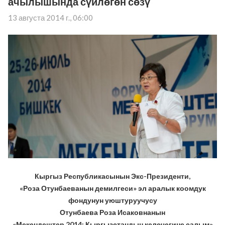
ачылышында сүйлөгөн сөзү
13 августа 2014 г., 06:00
Кыргыз Республикасынын Экс-Президенти,
«Роза Отунбаеванын демилгеси» эл аралык коомдук
фондунун уюштуруучусу
Отунбаева Роза Исаковнанын
«Мекендештер 2014: Кыргызстандын келечегине салым»