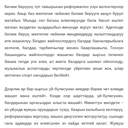
Билим берүүнү түп тамырынан реформалоо үчүн волонтерлор
керек. Азыр биз мектепке чейинки билим берүүгө көңүл буруп
жатабыз. Мында сөз батыш өлкөлөрүндө бала багып иштеп
жаткан жүздөгөн кыздарыбыз жөнүндө жүрүп жатат. Адегенде
билим берүү, мектепке чейинки жөндөмдөрдү калыптандыруу
өтө маанилүү. Биздин жайлоолордогу балдар бакчаларыбызга
келгиле, балдар, тарбиячылар менен баарлашкыла. Тоонун
башындагы жайлоолордо жашаган балдар кыргыз тилинен
башка тилди уга элек, ал жакта балдарга шахмат ойногонду,
музыкалык аспаптарды черткенди үйрөткөн киши жок, алар
көптөгөн спорт оюндарын билбейт.
Дээрлик ар бир кыргыз үй-бүлөсүнөн кимдир-бирөө чет өлкөдө
жашап жана иштейт. Кээде оор шарттарда, үй-бүлөсүнөн,
балдарынан аргасыздан алыста жашайт. Өкмөттүн милдети –
өз үйүндө жумуш орундарын түзүү, баарын калыбына келтирүү,
реформалары жүргүзүү, жашоо деңгээлин жогорулатуу, ошондо
гана адамдар өз өлкөсүнөн эч кайда кетпей калат. Жумуш