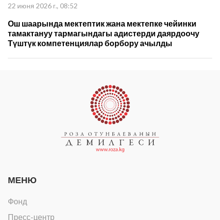
22 июня 2026 г., 08:52
Ош шаарында мектептик жана мектепке чейинки
тамактануу тармагындагы адистерди даярдоочу
Түштүк компетенциялар борбору ачылды
МЕНЮ
Фонд
Пресс-центр