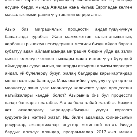
өсүшүн берди, мында Азиядан жана Чыгыш Европадан келген
массалык иммиграция үчүн эшигин кеңири ачты.
Азыр биз миграциялык процессти аңдап-түшүнүүнүн
башатында турабыз. Жаш мамлекеттин калыптанышынын,
чарбанын рыноктук негиздеринин мезгили бизди айдап барган
кубаттуу адам айлампасында миграция биздин үйдө да ээлик
кылып, өлкөнүн чегинен тышкары жакта иштөө үчүн бүтүндөй
айылдарды сүрүп чыгып, жаштарды азгырган алыскы жерлерге
айдап, үй-бүлөлөрдү бузуп, жалаң балдарды кары-картаңдар
менен калтыра баштады. Мамлекетибиз үчүн, улут үчүн орточо
мөөнөттүү жана узак мөөнөттүү келечекте ушул процесстин
натыйжалары кандай болот? Азырынча биз бул процессти
начар башкарып жатабыз. Ага ээ боло албай жатабыз. Биздин
чет өлкөлөрдөгү жарандарыбыздын укугун коргоого
кудуретибиз жетпей жатат. Иш билги адамдар, финансылык
ресурстар, экспертизалар, өңүттөр жетишпей жатат. Бизде
бардык өлкөлүк пландар, программалар 2017-жыл менен