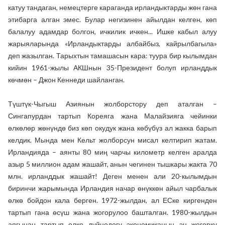
катуу тандаган, немецтерге караганда ирландыктарды жөн гана
этибарга алган эмес. Булар негизинен айылдан келген, көп
балалуу адамдар болгон, ичкилик ичкен... Ишке кабыл алуу
жарыяларында «Ирландыктарды албайбыз, кайрылбагыла»
деп жазылган. Тарыхтын тамашасын кара: туура бир кылымдан
кийин 1961-жылы АКШнын 35-Президент болуп ирланддык
көчмөн – Джон Кеннеди шайланган.
Түштүк-Чыгыш Азиянын жолборстору деп аталган –
Сингапурдан тартып Кореяга жана Малайзияга чейинки
өлкөлөр жөнүндө биз көп окудук жана көбүбүз ал жакка барып
келдик. Мында мен Кельт жолборсун мисал келтирип жатам.
Ирландияда – аянты 80 миң чарчы километр келген аралда
азыр 5 миллион адам жашайт, анын чегинен тышкары жакта 70
млн. ирланддык жашайт! Деген менен али 20-кылымдын
биринчи жарымында Ирландия начар өнүккөн айыл чарбалык
өлкө бойдон кала берген. 1972-жылдан, ал ЕСке киргенден
тартып гана өсүш жана жогорулоо башталган. 1980-жылдын
аягынан тартып өлкө дүйнөдөгү экономиканын эң жогорку