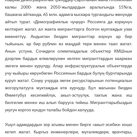
калкы 2000- жана 2050-жылдардын аралыгында 15%га,
башкача айтканда, 65 млн. адамга кыскара тургандыгы жөнүндө
айтып турат. «Демографиялык чуңкур» Россияга да коркунуч
келтирип жатат, ал жакта мигранттарга болгон муктаждык узак
мөөнөттүү. Андыктан биздин мигранттар өзүнүн ар бир
тыйынын, ар бир рублин өз маңдай тери менен таап жатат.
Анын үстүнө, Сочидеги олимпиадалык объекттер КМШнын
дээрлик бардык өлкөлөрүнөн келген мигранттардын каарман
эмгеги менен курулду. Алар инфраструктуралык объекттерди
учу-кыйыры көрүнбөгөн Россиянын бардык булуң-бурчтарында
куруп жатат. Соңку учурда эмгек ресурстарынын потенциалын
жогорулатууга муктаждык өтө курчуду. Бул жагынан биздин
Өкмөтүбүз кесипкөйлүк, акыл-эстүүлүк, тактык жана иш
билгилик менен иш алып барууга тийиш. Мигранттарыбыздын
укугун коргоо күндүн талабы бойдон калууда.
Ушул адамдардын зор агымы менен бирге «акыл-эсибиз» кошо
кетип жатат. Кыргыз инженерлери, мугалимдери, врачтары,