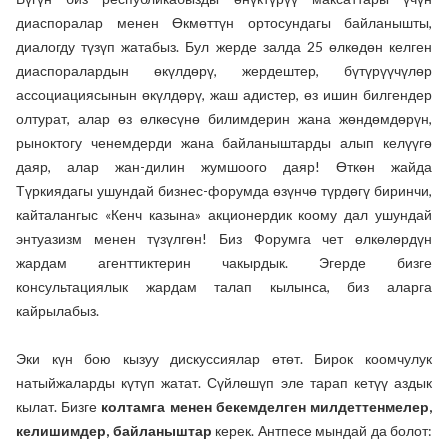
диаспоралар менен Өкмөттүн ортосундагы байланышты,
диалогду түзүп жатабыз. Бул жерде залда 25 өлкөдөн келген
диаспоралардын өкүлдөрү, жердештер, бүтүрүүчүлөр
ассоциациясынын өкүлдөрү, жаш адистер, өз ишин билгендер
олтурат, алар өз өлкөсүнө билимдерин жана жөндөмдөрүн,
рыноктогу ченемдерди жана байланыштарды алып келүүгө
даяр, алар жан-дилин жумшоого даяр! Өткөн жайда
Түркиядагы ушундай бизнес-форумда өзүнчө түрдөгү биринчи,
кайталангыс «Кенч казына» акционердик коому дал ушундай
энтуазизм менен түзүлгөн! Биз Форумга чет өлкөлөрдүн
жардам агенттиктерин чакырдык. Эгерде бизге
консультациялык жардам талап кылынса, биз аларга
кайрылабыз.
Эки күн бою кызуу дискуссиялар өтөт. Бирок коомчулук
натыйжаларды күтүп жатат. Сүйлөшүп эле тарап кетүү аздык
кылат. Бизге
колтамга менен бекемделген милдеттенмелер,
келишимдер, байланыштар
керек. Антпесе мындай да болот: