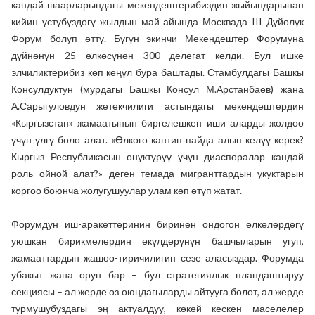
кандай шаарларындагы мекендештерибиздин жыйындарынан
кийин үстүбүздөгү жылдын май айында Москвада III Дүйөлүк
Форум болуп өттү. Бүгүн экинчи Мекендештер Форумуна
дүйнөнүн 25 өлкөсүнөн 300 делегат келди. Бул ишке
элчиликтерибиз көп көңүл бура баштады. Стамбулдагы Башкы
Консулдуктун (мурдагы Башкы Консул М.Арстанбаев) жана
А.Сарыгуловдун жетекчилиги астындагы мекендештердин
«Кыргызстан» жамаатынын биргелешкен иши аларды жолдоо
үчүн үлгү боло алат. «Өлкөгө кантип пайда алып келүү керек?
Кыргыз Республикасын өнүктүрүү үчүн диаспоралар кандай
роль ойной алат?» деген темада мигранттардын укуктарын
коргоо боюнча жолугушуулар улам көп өтүп жатат.
Форумдун иш-аракеттеринин биринен ондогон өлкөлөрдөгү
уюшкан бирикмелердин өкүлдөрүнүн башчыларын угуп,
жамааттардын жашоо-тиричилигин сезе аласыздар. Форумда
убакыт жана орун бар – бул стратегиялык пландаштыруу
секциясы – ал жерде өз оюңдагыларды айтууга болот, ал жерде
турмушубуздагы эң актуалдуу, көкөй кескен маселелер