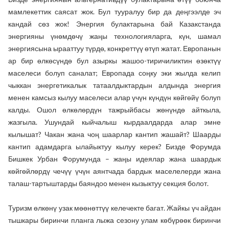
мамлекеттик саясат жок. Бул тууралуу бир да деңгээлде эч
кандай сөз жок! Энергия булактарына бай Казакстанда
энергияны үнөмдөчү жаңы технологияларга, күн, шамал
энергиясына ырааттуу түрдө, конкреттүү өтүп жатат. Европанын
ар бир өлкөсүндө бул азыркы жашоо-тиричиликтин өзөктүү
маселеси болуп саналат; Европада соңку эки жылда келип
чыккан энергетикалык татаалдыктардын алдында энергия
менен камсыз кылуу маселеси алар үчүн күндүн көйгөйү болуп
калды. Ошол өлкөлөрдүн тажрыйбасы жөнүндө айткыла,
жазгыла. Ушундай кыйчалыш кырдаалдарда алар эмне
кылышат? Чакан жана чоң шаарлар кантип жашайт? Шаарды
кантип адамдарга ылайыктуу кылуу керек? Бизде Форумда
Бишкек Урбан Форумунда – жаңы идеялар жана шаардык
көйгөйлөрдү чечүү үчүн аянтчада бардык маселелерди жана
талаш-тартыштарды баяндоо менен кызыктуу секция болот.
Туризм өлкөнү узак мөөнөттүү келечекте багат. Жайкы үч айдан
тышкары биринчи планга лыжа сезону улам көбүрөөк биринчи