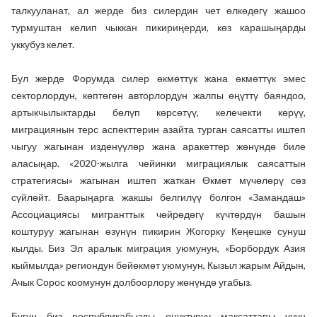
талкууланат, ал жерде биз силердин чет өлкөдөгү жашоо
турмуштан келип чыккан пикириңерди, көз карашыңарды
уккубуз келет.
Бул жерде Форумда силер өкмөттүк жана өкмөттүк эмес
секторлордун, көптөгөн авторлордун жалпы өңүттү баяндоо,
артыкчылыктарды бөлүп көрсөтүү, келечекти көрүү,
миграциянын терс аспекттерин азайта турган саясатты иштеп
чыгуу жагынан изденүүлөр жана аракеттер жөнүндө биле
аласыңар. «2020-жылга чейинки миграциялык саясаттын
стратегиясы» жагынан иштеп жаткан Өкмөт мүчөлөрү сөз
сүйлөйт. Баарыңарга жакшы белгилүү болгон «Замандаш»
Ассоциациясы мигранттык чөйрөдөгү күчтөрдүн башын
коштуруу жагынан өзүнүн пикирин Жогорку Кеңешке сунуш
кылды. Биз Эл аралык миграция уюмунун, «Борбордук Азия
кыймылда» региондун бейөкмөт уюмунун, Кызыл жарым Айдын,
Ачык Сорос коомунун долбоорлору жөнүндө угабыз.
Бүгүн биз республикабызды өнүктүрүү максаттары үчүн