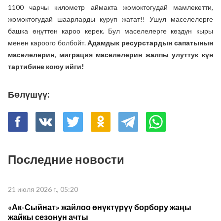
1100 чарчы километр аймакта жомоктогудай мамлекетти,
жомоктогудай шаарларды куруп жатат!! Ушул маселелерге
башка өңүттөн кароо керек. Бул маселелерге көздүн кыры
менен кароого болбойт.
Адамдык ресурстардын сапатынын
маселелерин, миграция маселелерин жалпы улуттук күн
тартибине коюу ийги!
Бөлүшүү:
Последние новости
21 июля 2026 г., 05:20
«Ак-Сыйнат» жайлоо өнүктүрүү борбору жаңы
жайкы сезонун ачты