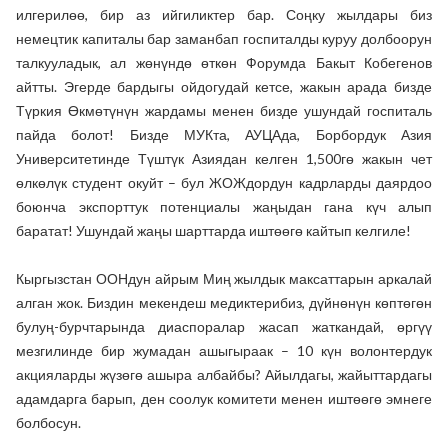
илгерилөө, бир аз ийгиликтер бар. Соңку жылдары биз
немецтик капиталы бар заманбап госпиталды куруу долбоорун
талкууладык, ал жөнүндө өткөн Форумда Бакыт Кобегенов
айтты. Эгерде бардыгы ойдогудай кетсе, жакын арада бизде
Түркия Өкмөтүнүн жардамы менен бизде ушундай госпиталь
пайда болот! Бизде МУКта, АУЦАда, Борбордук Азия
Университетинде Түштүк Азиядан келген 1,500гө жакын чет
өлкөлүк студент окуйт – бул ЖОЖдордун кадрларды даярдоо
боюнча экспорттук потенциалы жаңыдан гана күч алып
баратат! Ушундай жаңы шарттарда иштөөгө кайтып келгиле!
Кыргызстан ООНдун айрым Миң жылдык максаттарын аркалай
алган жок. Биздин мекендеш медиктерибиз, дүйнөнүн көптөгөн
булуң-бурчтарында диаспоралар жасап жаткандай, өргүү
мезгилинде бир жумадан ашыгыраак – 10 күн волонтердук
акцияларды жүзөгө ашыра албайбы? Айылдагы, жайыттардагы
адамдарга барып, ден соолук комитети менен иштөөгө эмнеге
болбосун.