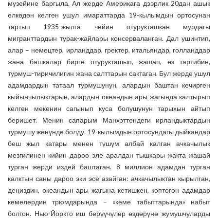
музейине баргыла. Ал жерде Америкага дээрлик 20дан ашык
өлкөдөн келген ушул имараттарда 19-кылымдын ортосунан
тартып 1935-жылга чейин отурукташкан мурдагы
мигранттардын турак-жайлары консерваланган. Дал ушинтип,
алар – немецтер, ирланддар, гректер, итальяндар, голланддар
жана башкалар бирге отурукташып, жашап, өз тартибин,
турмуш-тиричилигин жана салттарын сактаган. Бул жерде ушул
адамдардын татаал турмушунун, алардын баштан кечирген
кыйынчылыктарын, алардын океандын ары жагында калтырып
келген мекенин сагынып куса болушунун тарыхын айтып
беришет. Менин сапарым Манхэттендеги ирландыктардын
турмушу жөнүндө болду. 19-кылымдын ортосундагы дыйкандар
беш жыл катары менен түшүм албай калган ачкачылык
мезгилинен кийин дароо эле аралдан тышкары жакта жашай
турган жерди издей баштаган. 8 миллион адамдан турган
калктын саны дароо эки эсе азайган: ачкачылыктан кырылган,
деңиздин, океандын ары жагына кетишкен, көптөгөн адамдар
кемелердин трюмдарында – «кеме табыттарында» набыт
болгон. Нью-Йоркто иш берүүчүлөр өздөрүнө жумушчуларды