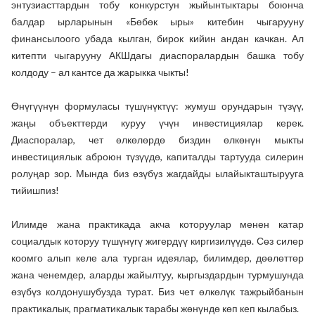
энтузиасттардын тобу конкурстун жыйынтыктары боюнча
балдар ырларынын «Бөбөк ыры» китебин чыгарууну
финансылоого убада кылган, бирок кийин андан качкан. Ал
китепти чыгарууну АКШдагы диаспоралардын башка тобу
колдоду – ал кантсе да жарыкка чыкты!
Өнүгүүнүн формуласы түшүнүктүү: жумуш орундарын түзүү,
жаңы объекттерди куруу үчүн инвестициялар керек.
Диаспоралар, чет өлкөлөрдө биздин өлкөнүн мыкты
инвестициялык аброюн түзүүдө, капиталды тартууда силерин
ролуңар зор. Мында биз өзүбүз жагдайды ылайыкташтырууга
тийишпиз!
Илимде жана практикада акча которуулар менен катар
социалдык которуу түшүнүгү жигердүү киргизилүүдө. Сөз силер
коомго алып келе ала турган идеялар, билимдер, дөөлөттөр
жана ченемдер, аларды жайылтуу, кыргыздардын турмушунда
өзүбүз колдонушубузда турат. Биз чет өлкөлүк тажрыйбанын
практикалык, прагматикалык тарабы жөнүндө көп кеп кылабыз.