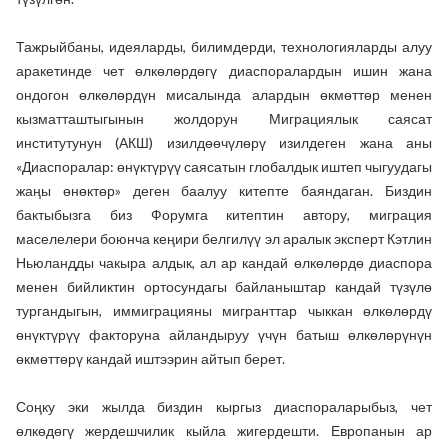
Тажрыйбаны, идеяларды, билимдерди, технологияларды алуу
аракетинде чет өлкөлөрдөгү диаспоралардын ишин жана
ондогон өлкөлөрдүн мисалында алардын өкмөттөр менен
кызматташтыгынын жолдорун Миграциялык саясат
институтунун (АКШ) изилдөөчүлөрү изилдеген жана аны
«Диаспоралар: өнүктүрүү саясатын глобалдык иштеп чыгуудагы
жаңы өнөктөр» деген баалуу китепте баяндаган. Биздин
бактыбызга биз Форумга китептин автору, миграция
маселелери боюнча кеңири белгилүү эл аралык эксперт Кэтлин
Ньюландды чакыра алдык, ал ар кандай өлкөлөрдө диаспора
менен бийликтин ортосундагы байланыштар кандай түзүлө
тургандыгын, иммиграцияны мигранттар чыккан өлкөлөрдү
өнүктүрүү факторуна айландыруу үчүн батыш өлкөлөрүнүн
өкмөттөрү кандай иштээрин айтып берет.
Соңку эки жылда биздин кыргыз диаспораларыбыз, чет
өлкөдөгү жердешчилик кыйла жигердешти. Европанын ар