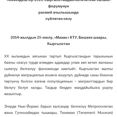
форумунун
расмий ачылышында
сүйлөгөн сөзү
2014-жылдын 25-июлу, «Манас» КТУ, Бишкек шаары,
Кыргызстан
ХХ кылымдын аягынан тартып Кыргызстандын тарыхынын
баяны сөзсүз түрдө өлкөдөн адамдар улам көп кетип жатканы
сыяктуу белгилүү феноменди камтыйт. Кыргызстан жалпы
дүйнөлүк миграциялык агымга кошулуп, дүйнөдө саны боюнча
төртүнчү болгон өзгөчө популяциянын – мигранттардын бир
бөлүгү болуп калды. Тагдыр биздин маңдайыбызга ушуну
жазыптыр.
Эгерде Нью-Йоркко барып калсаңар белгилүү Метрополитан
жана Гугенхаймдан тышкары, Тенеман (Tenement Museum)