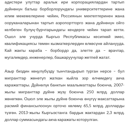
адистери улуттар аралык ири корпорациялардан тартып
дүйнөнүн батыш борборлорундагы университеттерине жана
илим мекемелерине чейин, Россиянын мектептеринен жана
ооруканаларынан тартып аэропортторго жана дүйнөнүн ойго
келбеген булуң-бурчтарындагы кендерге чейин тарап кетти.
Ошол эле учурда Кыргыз Республикасы кесипкөй эмес,
квалификациясы төмөн кызматкерлердин өлкөсүнө айланууда.
Кай жакты караба – борбордо да, элетте да – врачтар,
мугалимдер, инженерлер, башкаруучулар жетпей жатат.
Азыр биздин көңүлүбүздү тынчтандырып турган нерсе – бул
мигранттар жөнөтүп жаткан кыйла зор өлчөмдөгү акча
каражаттары. Дүйнөлүк банктын маалыматтары боюнча, 2007-
жылы мигранттар дүйнө жүзү боюнча 250 млрд. доллар
жөнөткөн. Ошол эле жылы дүйнө боюнча өнүгүү максаттарына
расмий финансылоонун орточо көлөмү 65,5 млрд. долларды
түзгөн. 2013-жылы Кыргызстанга бардык жактардан 2,3 млрд.
доллар суммасындагы акча каражаты которулган.