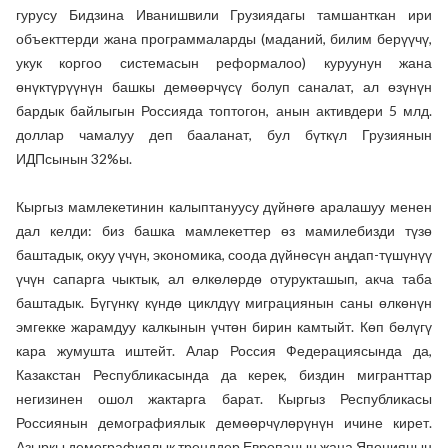
гурусу Бидзина Иванишвили Грузиядагы тамшанткан ири
объекттерди жана программаларды (маданий, билим берүүчү,
укук коргоо системасын реформалоо) куруунун жана
өнүктүрүүнүн башкы демөөрчүсү болуп саналат, ал өзүнүн
бардык байлыгын Россияда топтогон, анын активдери 5 млд.
доллар чамалуу деп бааланат, бул бүткүл Грузиянын
ИДПсынын 32%ы.
Кыргыз мамлекетинин калыптануусу дүйнөгө аралашуу менен
дал келди: биз башка мамлекеттер өз мамилебизди түзө
баштадык, окуу үчүн, экономика, соода дүйнөсүн аңдап-түшүнүү
үчүн сапарга чыктык, ал өлкөлөрдө отурукташып, акча таба
баштадык. Бүгүнкү күндө циклдүү миграциянын саны өлкөнүн
эмгекке жарамдуу калкынын үчтөн бирин камтыйт. Көп бөлүгү
кара жумушта иштейт. Алар Россия Федерациясында да,
Казакстан Республикасында да керек, биздин мигранттар
негизинен ошол жактарга барат. Кыргыз Республикасы
Россиянын демографиялык демөөрчүлөрүнүн ичине кирет.
Азыркы демографиялык тренддер Европанын жана Япониянын