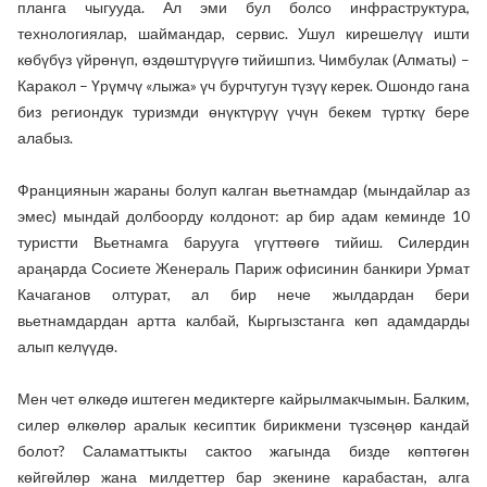
планга чыгууда. Ал эми бул болсо инфраструктура,
технологиялар, шаймандар, сервис. Ушул кирешелүү ишти
көбүбүз үйрөнүп, өздөштүрүүгө тийишпиз. Чимбулак (Алматы) –
Каракол – Үрүмчү «лыжа» үч бурчтугун түзүү керек. Ошондо гана
биз региондук туризмди өнүктүрүү үчүн бекем түрткү бере
алабыз.
Франциянын жараны болуп калган вьетнамдар (мындайлар аз
эмес) мындай долбоорду колдонот: ар бир адам кеминде 10
туристти Вьетнамга барууга үгүттөөгө тийиш. Силердин
араңарда Сосиете Женераль Париж офисинин банкири Урмат
Качаганов олтурат, ал бир нече жылдардан бери
вьетнамдардан артта калбай, Кыргызстанга көп адамдарды
алып келүүдө.
Мен чет өлкөдө иштеген медиктерге кайрылмакчымын. Балким,
силер өлкөлөр аралык кесиптик бирикмени түзсөңөр кандай
болот? Саламаттыкты сактоо жагында бизде көптөгөн
көйгөйлөр жана милдеттер бар экенине карабастан, алга