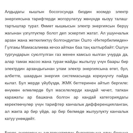
Алдыдагы кыштын босогосунда биздин коомдо электр
энергиясына тарифтерди жогорулатуу жөнүндө кызуу талаш-
тартыштар турат. Өкмөт кышкысын электр энергиясын берүү
жагынан үзгүлтүктөр болот деп эскертип жатат. Ал ушунчалык
арзан жана жеткиликтүү болгондуктан Ошто «Интербилимден»
Гүлгакы Мамасалиева кечээ айткан баа таң калтырбайт: Оштун
тургундарын суюлтулган газ менен камсыз кылган учурда да,
алар тамак жасоо жана турак-жайды жылытуу үчүн баары бир
электрдин арзандыгынан улам электр энергиясына өтөт, бул,
албетте, шаардын энергия системасында коркунучту пайда
кылат. Бул жерде үйүбүздө, ЖМК беттеринен айтып бергиле:
өнүккөн өлкөлөрдө бул маселелерди кандай чечет, тапкан
каражаты ар башкача болгон ар кандай категориядагы
керектөөчүлөр үчүн тарифтер канчалык дифференцияланган,
ал жакта ар бир үйдө, ар бир бөлмөдө жылуулукту канчалык
катуу үнөмдөйт.
Бизде энергиянын альтернативдүү булактарына өтүү боюнча