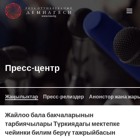
Пресс-центр
Жаңылыктар
Пресс-релиздер
Анонстор жана жар
Жайлоо бала бакчаларынын
тарбиячылары Түркиядагы мектепке
чейинки билим берүү тажрыйбасын