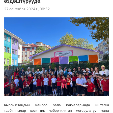
өздөштүрүүдө.
27 сентября 2024 г., 08:52
Кыргызстандын жайлоо бала бакчаларында иштеген
тарбиячылар кесиптик чеберчилигин жогорулатуу жана