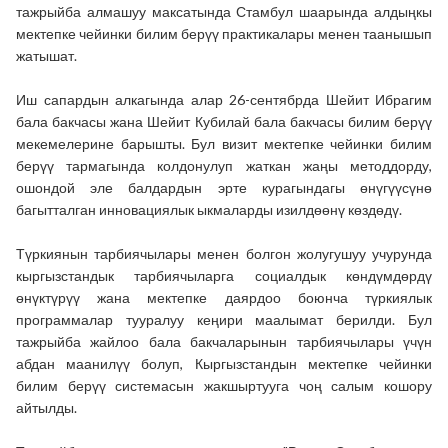
тажрыйба алмашуу максатында Стамбул шаарында алдыңкы
мектепке чейинки билим берүү практикалары менен таанышып
жатышат.
Иш сапардын алкагында алар 26-сентябрда Шейит Ибрагим
бала бакчасы жана Шейит Кубилай бала бакчасы билим берүү
мекемелерине барышты. Бул визит мектепке чейинки билим
берүү тармагында колдонулуп жаткан жаңы методдорду,
ошондой эле балдардын эрте курагындагы өнүгүүсүнө
багытталган инновациялык ыкмаларды изилдөөнү көздөдү.
Түркиянын тарбиячылары менен болгон жолугушуу учурунда
кыргызстандык тарбиячыларга социалдык көндүмдөрдү
өнүктүрүү жана мектепке даярдоо боюнча түркиялык
программалар тууралуу кеңири маалымат берилди. Бул
тажрыйба жайлоо бала бакчаларынын тарбиячылары үчүн
абдан маанилүү болуп, Кыргызстандын мектепке чейинки
билим берүү системасын жакшыртууга чоң салым кошору
айтылды.