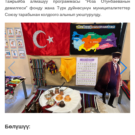
Тажрыйба алмашуу программасы "Роза Отунбаеванын
демилгеси" фонду жана Түрк дүйнөсүнүн муниципалитеттер
Союзу тарабынан колдоого алынып уюштурулду.
Бөлүшүү: