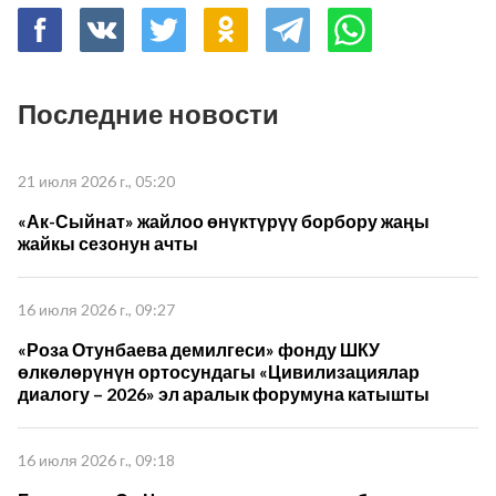
Последние новости
21 июля 2026 г., 05:20
«Ак-Сыйнат» жайлоо өнүктүрүү борбору жаңы
жайкы сезонун ачты
16 июля 2026 г., 09:27
«Роза Отунбаева демилгеси» фонду ШКУ
өлкөлөрүнүн ортосундагы «Цивилизациялар
диалогу – 2026» эл аралык форумуна катышты
16 июля 2026 г., 09:18