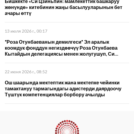
Бишкекте «Си Цзиньпин: мамлекеттик башкаруу
жөнүндө» китебинин жаңы басылууларынын бет
ачары өттү
13 июля 2026 г., 00:17
“Роза Отунбаеванын демилгеси” Эл аралык
коомдук фонддун негиздөөчүү Роза Отунбаева
Кытайдын делегациясы менен жолугушуп, Си
Цзиньпиндин 5-томун которуу жана кызматташуу
пландарын талкуулады
22 июня 2026 г., 08:52
Ош шаарында мектептик жана мектепке чейинки
тамактануу тармагындагы адистерди даярдоочу
Түштүк компетенциялар борбору ачылды