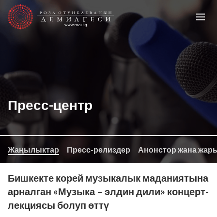
Пресс-центр
Жаңылыктар
Пресс-релиздер
Анонстор жана жар
Бишкекте корей музыкалык маданиятына
арналган «Музыка – элдин дили» концерт-
лекциясы болуп өттү