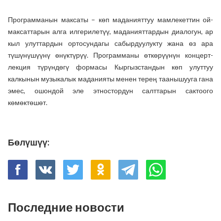
Программанын максаты – көп маданияттуу мамлекеттин ой-
максаттарын алга илгерилетүү, маданияттардын диалогун, ар
кыл улуттардын ортосундагы сабырдуулукту жана өз ара
түшүнүшүүнү өнүктүрүү. Программаны өткөрүүнүн концерт-
лекция түрүндөгү формасы Кыргызстандын көп улуттуу
калкынын музыкалык маданияты менен терең таанышууга гана
эмес, ошондой эле этностордун салттарын сактоого
көмөктөшөт.
Бөлүшүү:
Последние новости