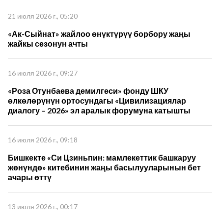
21 июля 2026 г., 05:20
«Ак-Сыйнат» жайлоо өнүктүрүү борбору жаңы
жайкы сезонун ачты
16 июля 2026 г., 09:27
«Роза Отунбаева демилгеси» фонду ШКУ
өлкөлөрүнүн ортосундагы «Цивилизациялар
диалогу – 2026» эл аралык форумуна катышты
16 июля 2026 г., 09:18
Бишкекте «Си Цзиньпин: мамлекеттик башкаруу
жөнүндө» китебинин жаңы басылууларынын бет
ачары өттү
13 июля 2026 г., 00:17