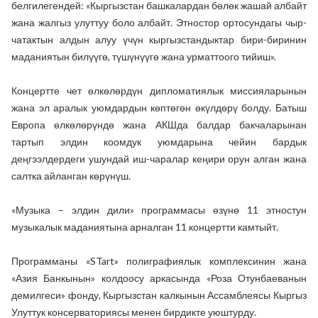
белгилегендей: «Кыргызстан башкалардан бөлөк жашай албайт
жана жалгыз улуттуу боло албайт. Этностор ортосундагы чыр-
чатактын алдын алуу үчүн кыргызстандыктар бири-биринин
маданиятын билүүгө, түшүнүүгө жана урматтоого тийиш».
Концертте чет өлкөлөрдүн дипломатиялык миссияларынын
жана эл аралык уюмдардын көптөгөн өкүлдөрү болду. Батыш
Европа өлкөлөрүндө жана АКШда балдар бакчаларынан
тартып элдин коомдук уюмдарына чейин бардык
деңгээлдердеги ушундай иш-чаралар кеңири орун алган жана
салтка айланган көрүнүш.
«Музыка – элдин дили» программасы өзүнө 11 этностун
музыкалык маданиятына арналган 11 концертти камтыйт.
Программаны «STart» полиграфиялык комплексинин жана
«Азия Банкынын» колдоосу аркасында «Роза Отунбаеванын
демилгеси» фонду, Кыргызстан калкынын Ассамблеясы Кыргыз
Улуттук консерваториясы менен бирдикте уюштурду.