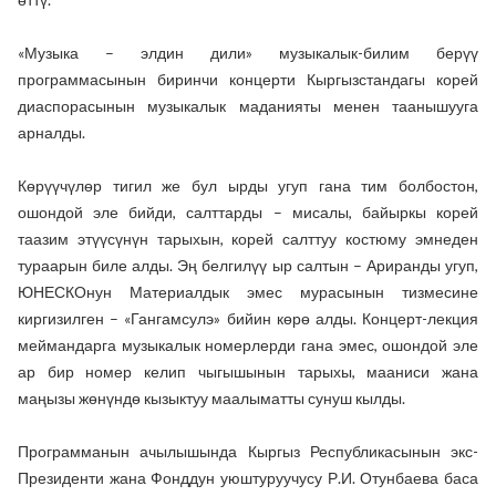
«Музыка – элдин дили» музыкалык-билим берүү
программасынын биринчи концерти Кыргызстандагы корей
диаспорасынын музыкалык маданияты менен таанышууга
арналды.
Көрүүчүлөр тигил же бул ырды угуп гана тим болбостон,
ошондой эле бийди, салттарды – мисалы, байыркы корей
таазим этүүсүнүн тарыхын, корей салттуу костюму эмнеден
тураарын биле алды. Эң белгилүү ыр салтын – Ариранды угуп,
ЮНЕСКОнун Материалдык эмес мурасынын тизмесине
киргизилген – «Гангамсулэ» бийин көрө алды. Концерт-лекция
меймандарга музыкалык номерлерди гана эмес, ошондой эле
ар бир номер келип чыгышынын тарыхы, мааниси жана
маңызы жөнүндө кызыктуу маалыматты сунуш кылды.
Программанын ачылышында Кыргыз Республикасынын экс-
Президенти жана Фонддун уюштуруучусу Р.И. Отунбаева баса