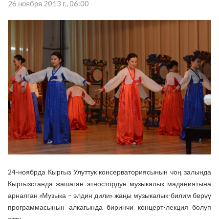
26 ноября 2013 г., 06:00
24-ноябрда Кыргыз Улуттук консерваториясынын чоң залында
Кыргызстанда жашаган этностордун музыкалык маданиятына
арналган «Музыка – элдин дили» жаңы музыкалык-билим берүү
программасынын алкагында биринчи концерт-лекция болуп
өттү.