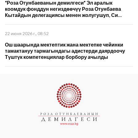
“Роза Отунбаеванын демилгеси” Эл аралык
коомдук фонддун негиздөөчүү Роза Отунбаева
Кытайдын делегациясы менен жолугушуп, Си
Цзиньпиндин 5-томун которуу жана кызматташуу
пландарын талкуулады
22 июня 2026 г., 08:52
Ош шаарында мектептик жана мектепке чейинки
тамактануу тармагындагы адистерди даярдоочу
Түштүк компетенциялар борбору ачылды