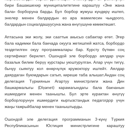
бири Башакшехир муниципалитетине караштуу «Эне жана
бала» борборуна барды. Бул борбор жумуш күндөрү иштеп,
энелер менен балдардын өз ара мамилесин чыңдоого,
балдардын социалдашуусуна жана өнүгүшүнө көмөктөшөт.
Аптасына эки жолу, эки сааттык акысыз сабактар өтөт. Эгер
бала кадимки бала бакчада окууга жетишпей жатса, борбордо
тездетилген окуу программалары бар. Курсту бүткөн соң
сертификат берилет. Ошондой эле борбордо аялдар үчүн
базалык билим берүү курстары уюштурулган. Алар үчүн тигүү,
бычуу сыяктуу кол өнөрчүлүк кружоктору иштейт. Аялдар
даярдаган буюмдарын сатып, киреше таба алышат.Андан соң
делегация Түркиянын Агартуу министрлиги жана Дин
башкармалыгы (Diyanet) карамагындагы бала бакчанын
ишмердиги менен таанышты. Бул эрте курактан өнүгүү
борборлорунун ишмердиги кыргызстандык педагогдор үчүн
жаңы тажрыйбалар менен тааныштырды.
Ошондой эле делегация программанын 3-күнү Түркия
Республикасынын Юстиция министрлигине караштуу