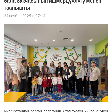
бала бакчасынын ишмердүүлүгү менен
таанышты
24 ноября 2025 г., 07:14
Кыргызстандан барган делегация Стамбулдун 29 районунун