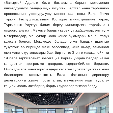
«Бакыркөй Адалет» бала бакчасына барып, мекеменин
ишмердүүлүгү, балдар үчүн түзүлгөн шарттар жана тарбиялоо
процессинин уюштурулушу менен таанышты. Бала бакча
Түркия Республикасынын Юстиция министрлигине карап,
Түркиянын Улуттук билим берүү министрлиги тарабынанк
олдоого алынат. Мекеме бардык керектүү жабдуулар, өнүгүүчү
материалдар, оюнчуктар жана кеңсе буюмдары менен толук
камсыз болгон. Мекемеде балдар үчүн бардык шарттар
түзүлгөн: ар биринде жеке велосипед, жеке шкаф, заманбап
оюн жана окуу зоналары бар. Бир топто 3төн 6 жашка чейинки
14 бала тарбияланат. Делегация барган учурда балдар чакан
концерттик программа даярдап, ырдап-бийлеп беришти.
Ошондой эле конокторго өздөрү жасаган сүрөттөрүн жана кичи
белектерин тапшырышты. Бала бакчанын директору
делегацияны жылуу тосуп алып, мекеменин иши тууралуу
кеңири маалымат берип, бардык суроолорго жооп берди.