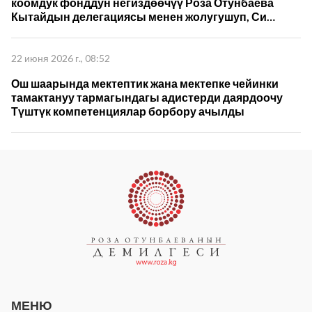
коомдук фонддун негиздөөчүү Роза Отунбаева
Кытайдын делегациясы менен жолугушуп, Си
Цзиньпиндин 5-томун которуу жана кызматташуу
пландарын талкуулады
22 июня 2026 г., 08:52
Ош шаарында мектептик жана мектепке чейинки
тамактануу тармагындагы адистерди даярдоочу
Түштүк компетенциялар борбору ачылды
МЕНЮ