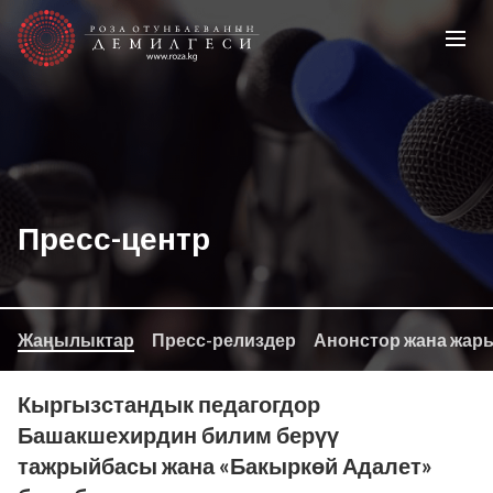
Пресс-центр
Жаңылыктар
Пресс-релиздер
Анонстор жана жар
Кыргызстандык педагогдор
Башакшехирдин билим берүү
тажрыйбасы жана «Бакыркөй Адалет»