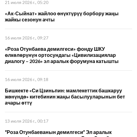
21 июля 2026 г., 05:20
«Ак-Сыйнат» жайлоо өнүктүрүү борбору жаңы
жайкы сезонун ачты
16 июля 2026 г., 09:27
«Роза Отунбаева демилгеси» фонду ШКУ
өлкөлөрүнүн ортосундагы «Цивилизациялар
диалогу – 2026» эл аралык форумуна катышты
16 июля 2026 г., 09:18
Бишкекте «Си Цзиньпин: мамлекеттик башкаруу
жөнүндө» китебинин жаңы басылууларынын бет
ачары өттү
13 июля 2026 г., 00:17
“Роза Отунбаеванын демилгеси” Эл аралык