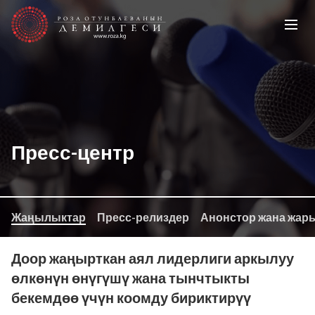
Пресс-центр
Жаңылыктар
Пресс-релиздер
Анонстор жана жар
Доор жаңырткан аял лидерлиги аркылуу
өлкөнүн өнүгүшү жана тынчтыкты
бекемдөө үчүн коомду бириктирүү