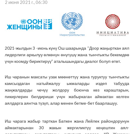
2 июня 2021 г., 06:30
2021-жылдын 3 -июнь күнү Ош шаарында “Доор жаңырткан аял
лидерлиги аркылуу өлкөнүн өнүгүшү жана тынчтыкты бекемдөө
үчүн коомду бириктирүү”
аталышындагы диалог болуп өтөт.
Иш чаранын максаты узак мөөнөттүү жана туруктуу тынчтыкты
камсыздаган натыйжалуу ыкмаларды издеп табууда
жаңжалдарды чечүү жолдору боюнча көз караштарын,
пикирлерин билдириши үчүн жабыркаган аймактан келген
аялдарга аянтча түзүп, алар менен бетме-бет баарлашуу.
Иш чарага жабыр тарткан Баткен жана Лейлек райондорунун
аймактарынан 30 жакын жергиликтүү кеңештин аял-