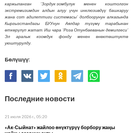
каржыланган “Зордук-зомбулук менен коштолгон
экстремизимдин алдын алуу үчүн инклюзивдүү башкаруу
жана сот адилеттиги системасы” долбоорунун алкагында
Кыргызстандагы БУУнун Аялдар түзүмү тарабынан
өткөрүлүп жатат. Иш чара “Роза Отунбаеванын демилгеси”
Эл аралык коомдук фонду менен өнөктөштүктө
уюштурулду.
Бөлүшүү:
Последние новости
21 июля 2026 г., 05:20
«Ак-Сыйнат» жайлоо өнүктүрүү борбору жаңы