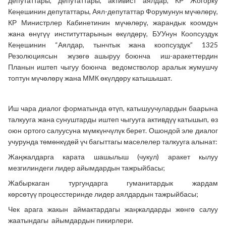
депутаттары, депутаттары, активист аялдар, КР Жогорку
Кеңешинин депутаттары, Аял-депутаттар Форумунун мүчөлөрү,
КР Министрлер Кабинетинин мүчөлөрү, жарандык коомдун
жана өнүгүү институттарынын өкүлдөрү, БУУнун Коопсуздук
Кеңешинин “Аялдар, тынчтык жана коопсуздук” 1325
Резолюциясын жүзөгө ашыруу боюнча иш-аракеттердин
Планын иштеп чыгуу боюнча ведомстволор аралык жумушчу
топтун мүчөлөрү жана ММК өкүлдөру катышышат.
Иш чара диалог форматында өтүп, катышуучулардын баарына
талкууга жана сунуштарды иштеп чыгууга активдүү катышып, өз
оюн ортого салуусуна мүмкүнчүлүк берет. Ошондой эле диалог
учурунда төмөнкүдөй үч багыттагы маселелер талкууга алынат:
Жаңжалдарга карата шашылыш (чукул) аракет кылуу
мезгилиндеги лидер айымдардын тажрыйбасы;
Жабыркаган тургундарга гуманитардык жардам
кѳрсѳтүү
процесс
теринде лидер аялдардын тажрыйбасы;
Чек арага жакын аймактардагы жаңжалдарды жѳнгѳ салуу
жаатындагы айымдардын пикирлери.