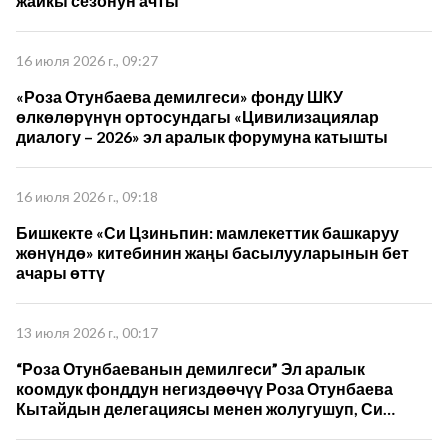
жайкы сезонун ачты
16 июля 2026 г., 09:27
«Роза Отунбаева демилгеси» фонду ШКУ
өлкөлөрүнүн ортосундагы «Цивилизациялар
диалогу – 2026» эл аралык форумуна катышты
16 июля 2026 г., 09:18
Бишкекте «Си Цзиньпин: мамлекеттик башкаруу
жөнүндө» китебинин жаңы басылууларынын бет
ачары өттү
13 июля 2026 г., 00:17
“Роза Отунбаеванын демилгеси” Эл аралык
коомдук фонддун негиздөөчүү Роза Отунбаева
Кытайдын делегациясы менен жолугушуп, Си
Цзиньпиндин 5-томун которуу жана кызматташуу