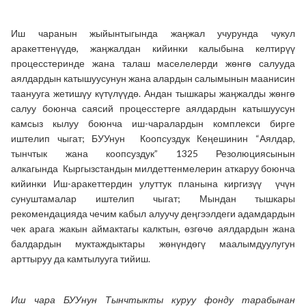
Иш чаранын жыйынтыгында жаңжал
учурунда чукул
аракеттенүүдө, жаңжалдан кийинки калыбына келтирүү
процесстеринде жана талаш маселелерди жѳнгѳ салууда
аялдардын катышуусунун жана алардын салымынын маанисин
таанууга жетишүу күтүлүүдө. Андан тышкары жаңжалды жѳнгѳ
салуу боюнча саясий процесстерге аялдардын катышуусун
камсыз кылуу боюнча иш-чаралардын комплекси бирге
иштелип чыгат;
БУУнун Коопсуздук Кеңешинин “Аялдар,
тынчтык жана коопсуздук” 1325 Резолюциясынын
алкагында
Кыргызстандын милдеттенмелерин аткаруу боюнча
кийинки Иш-аракеттердин улуттук планына киргизүү үчүн
сунуштамалар иштелип чыгат; Мындан тышкары
рекомендацияда чечим кабыл алуучу деңгээлдеги адамдардын
чек арага жакын аймактагы калктын, ѳзгѳчѳ аялдардын жана
балдардын муктаждыктары жѳнүндѳгү маалымдуулугун
арттыруу да камтылууга тийиш.
Иш чара БУУнун Тынчтыкты куруу фонду тарабынан