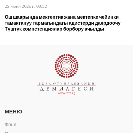
пландарын талкуулады
22 июня 2026 г., 08:52
Ош шаарында мектептик жана мектепке чейинки
тамактануу тармагындагы адистерди даярдоочу
Түштүк компетенциялар борбору ачылды
МЕНЮ
Фонд