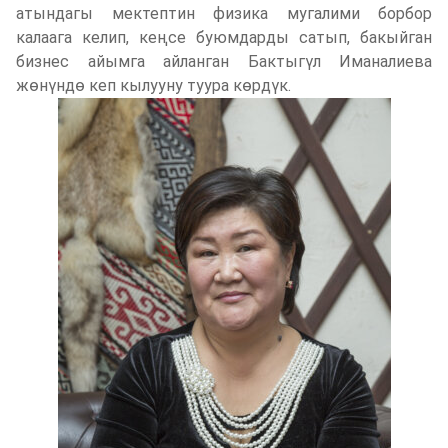
атындагы мектептин физика мугалими борбор
калаага келип, кеңсе буюмдарды сатып, бакыйган
бизнес айымга айланган Бактыгүл Иманалиева
жөнүндө кеп кылууну туура көрдүк.