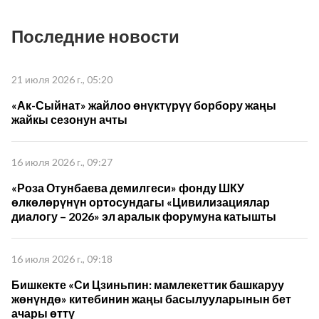
Последние новости
21 июля 2026 г., 05:20
«Ак-Сыйнат» жайлоо өнүктүрүү борбору жаңы
жайкы сезонун ачты
16 июля 2026 г., 09:27
«Роза Отунбаева демилгеси» фонду ШКУ
өлкөлөрүнүн ортосундагы «Цивилизациялар
диалогу – 2026» эл аралык форумуна катышты
16 июля 2026 г., 09:18
Бишкекте «Си Цзиньпин: мамлекеттик башкаруу
жөнүндө» китебинин жаңы басылууларынын бет
ачары өттү