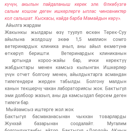
күчүн, акылын пайдаланыш керек эле. Өлкөбүзгө
салым кошом деген ишкерлерге ыплас чиновниктер
кол салышат. Кыскасы, кайда барба Мамайдын көрү»
.
Айылга жардам
Жакынкы жылдары өзү туулуп өскөн Терек-Суу
айылына жолдошу экөө 1,5 миллион сомго
ветеринардык клиника ачып, аны айыл өкмөтүнө
өткөрүп беришти. Ветеринардык клиниканын
артында короо-жайы бар, ички керектүү
жабдыктары менен камсыз кылынган. Ишкерлер
үчүн отчет болгону менен, айылдыктарга асмандан
тилегендери жерден табылды. Болгону малдын
канын текшерчү чакан лабораториясы жок. Бактыгүл
эми долбоор жазып, аны да камсыздап берсем деген
тилеги бар.
Мыйзамсыз иштерге жол жок
Бактыгүл басмаканасынан чыккан товарларды
Жунхай базарынан соодалайт. Мугалим
болгондуктанбы, айтор, Бактыгүл «Дордой» АКнын