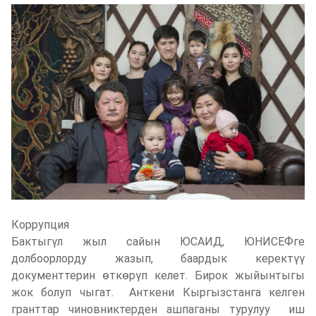
Коррупция
Бактыгүл жыл сайын ЮСАИД, ЮНИСЕФге
долбоорлорду жазып, баардык керектүү
документтерин өткөрүп келет. Бирок жыйынтыгы
жок болуп чыгат. Анткени Кыргызстанга келген
гранттар чиновниктерден ашпаганы турулуу иш