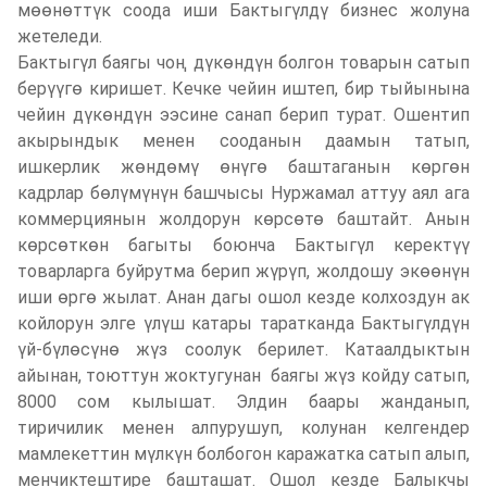
мөөнөттүк соода иши Бактыгүлдү бизнес жолуна
жетеледи.
Бактыгүл баягы чоң дүкөндүн болгон товарын сатып
берүүгө киришет. Кечке чейин иштеп, бир тыйынына
чейин дүкөндүн ээсине санап берип турат. Ошентип
акырындык менен сооданын даамын татып,
ишкерлик жөндөмү өнүгө баштаганын көргөн
кадрлар бөлүмүнүн башчысы Нуржамал аттуу аял ага
коммерциянын жолдорун көрсөтө баштайт. Анын
көрсөткөн багыты боюнча Бактыгүл керектүү
товарларга буйрутма берип жүрүп, жолдошу экөөнүн
иши өргө жылат. Анан дагы ошол кезде колхоздун ак
койлорун элге үлүш катары таратканда Бактыгүлдүн
үй-бүлөсүнө жүз соолук берилет. Катаалдыктын
айынан, тоюттун жоктугунан баягы жүз койду сатып,
8000 сом кылышат. Элдин баары жанданып,
тиричилик менен алпурушуп, колунан келгендер
мамлекеттин мүлкүн болбогон каражатка сатып алып,
менчиктештире башташат. Ошол кезде Балыкчы