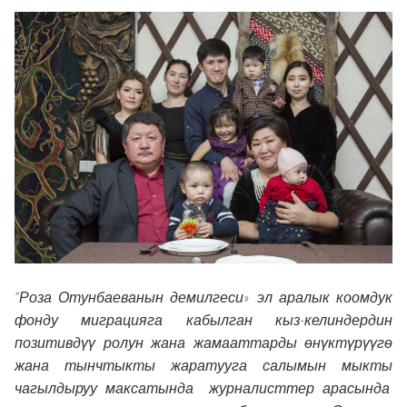
“Роза Отунбаеванын демилгеси» эл аралык коомдук
фонду миграцияга кабылган кыз-келиндердин
позитивдүү ролун жана жамааттарды өнүктүрүүгө
жана тынчтыкты жаратууга салымын мыкты
чагылдыруу максатында журналисттер арасында