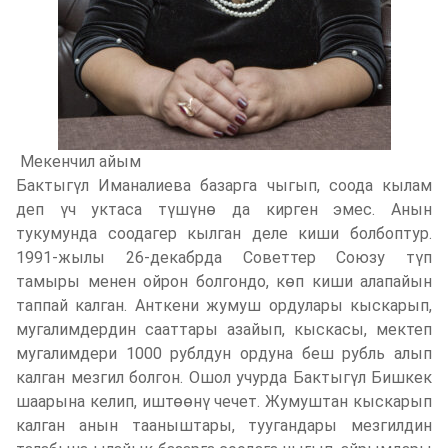
Мекенчил айым
Бактыгүл Иманалиева базарга чыгып, соода кылам
деп үч уктаса түшүнө да кирген эмес. Анын
тукумунда соодагер кылган деле киши болбоптур.
1991-жылы 26-декабрда Советтер Союзу түп
тамыры менен ойрон болгондо, көп киши алапайын
таппай калган. Анткени жумуш ордулары кыскарып,
мугалимдердин сааттары азайып, кыскасы, мектеп
мугалимдери 1000 рублдун ордуна беш рубль алып
калган мезгил болгон. Ошол учурда Бактыгүл Бишкек
шаарына келип, иштөөнү чечет. Жумуштан кыскарып
калган анын тааныштары, туугандары мезгилдин