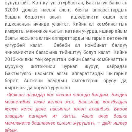
сунуштайт. Көп күтүп отурбастан, Бактыгүл банктан
32000 доллар насыя алып, баягы аппараттардын
башын бошотуп алып, ишкерликти ошол эле
ишкананын ичинде улантат. Кийин ал комбинаттын
имараты менчикке чыгып кеткен учурда, ишкер айым
баягы насыяга алган аппараттарды чыгарып кеткенге
үлгүрбөй калат. Себеби ал комбинат белдүү
чиновниктин баласына тийиштүү болуп калат. Кийин
2010-жылкы төңкөрүштөн кийин баягы комбинаттын
мурунку жетекчиси чуркап жүрүп, кайрадан
Бактыгүлгө насыяга алган аппараттарды чыгарып
берет. Анткени алардын эмгектерин орусу да,
кыргызы да көрүп турушкан.
«Жакшы адамдар көп экенин ошондо билдим. Биздин
мээнетибиз текке кеткен жок. Баягылар колубуздан
жулуп кетсе деле, насыяны төлөп атканбыз. Бирок
алардын иштерин ит капты. Азыр алар башка
мамлекетте башпаанек кылып жүрүшөт», — дейт ишкер
айым.