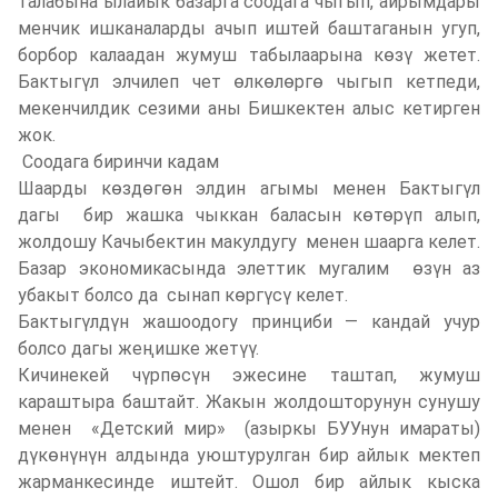
талабына ылайык базарга соодага чыгып, айрымдары
менчик ишканаларды ачып иштей баштаганын угуп,
борбор калаадан жумуш табылаарына көзү жетет.
Бактыгүл элчилеп чет өлкөлөргө чыгып кетпеди,
мекенчилдик сезими аны Бишкектен алыс кетирген
жок.
Соодага биринчи кадам
Шаарды көздөгөн элдин агымы менен Бактыгүл
дагы бир жашка чыккан баласын көтөрүп алып,
жолдошу Качыбектин макулдугу менен шаарга келет.
Базар экономикасында элеттик мугалим өзүн аз
убакыт болсо да сынап көргүсү келет.
Бактыгүлдүн жашоодогу принциби — кандай учур
болсо дагы жеңишке жетүү.
Кичинекей чүрпөсүн эжесине таштап, жумуш
караштыра баштайт. Жакын жолдошторунун сунушу
менен «Детский мир» (азыркы БУУнун имараты)
дүкөнүнүн алдында уюштурулган бир айлык мектеп
жарманкесинде иштейт. Ошол бир айлык кыска