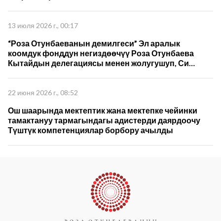
13 июля 2026 г., 00:17
“Роза Отунбаеванын демилгеси” Эл аралык
коомдук фонддун негиздөөчүү Роза Отунбаева
Кытайдын делегациясы менен жолугушуп, Си
Цзиньпиндин 5-томун которуу жана кызматташуу
пландарын талкуулады
22 июня 2026 г., 08:52
Ош шаарында мектептик жана мектепке чейинки
тамактануу тармагындагы адистерди даярдоочу
Түштүк компетенциялар борбору ачылды