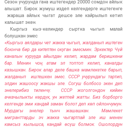
Сезон учурунда гана иштегендер 20000 сомдон айлык
алышат. Бирок жумуш издеп келгендерге иштегенге
жараша айлык чыгат дешсе эле кайрылып кетип
калышат экен.
Кыргыз кыз-келиндер сыртка чыгып малай
болушкан эмес
«Кыргыз аялдары чет жакка чыгып, жалданып иштеген
боюнча бир да китепте
н окуган эмесмин. Эркектер
Чүй
каналын курууда айылдан келип, жардам беришкени
бар. Менин чоң атам эл топтоп келип, каналды
казышкан. Бирок алар деле башка мамлекетке барып
,
жалданып иштешкен эмес. СССР учурундагы тартип,
элдин жашоосу жакшы эле. Согуш болбосо экен деп
энелерибиз тиленчү. СССР жоголгондон кийин
ачкачылыкты көрдүк, ун жетпей жатты. Биз борборго
келгенде
эми кандай заман болот деп көп ойлончумун.
Мурдагы энелер тынч жашашкан. Мамлекет
мигранттарды эч жакка чыгартпай эле иш менен
камсыз кылышса, кандай өсүш болмок. Ошолордун