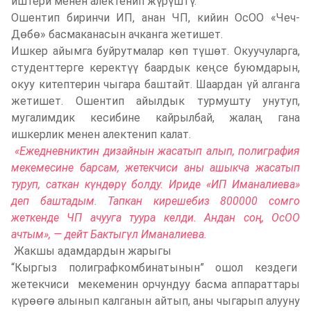
иштери менен алектенип жүрүштү.
Ошентип биринчи ИП, анан ЧП, кийин ОсОО «Чеч-
Дөбө» басмаканасын ачканга жетишет.
Ишкер айымга буйрутмалар көп түшөт. Окуучуларга,
студенттерге керектүү баардык кеңсе буюмдарын,
окуу китептерин чыгара баштайт. Шаардан үй алганга
жетишет. Ошентип айылдык турмушту унутуп,
мугалимдик кесибине кайрылбай, жалаң гана
ишкерлик менен алектенип калат.
«Ежедневниктин дизайнын жасатып алып, полиграфия
мекемесине барсам, жетекчиси аны ашыкча жасатып
туруп, саткан күндөрү болду. Ириде «ИП Иманалиева»
деп баштадым. Тапкан кирешебиз 800000 сомго
жеткенде
ЧП ачууга туура келди. Андан соң, ОсОО
ачтым», — дейт Бактыгүл Иманалиева.
Жакшы адамдардын жарыгы
“Кыргыз полиграфкомбинатынын” ошол кездеги
жетекчиси мекеменин орчундуу басма аппараттары
күрөөгө алынып калганын айтып, аны чыгарып алууну