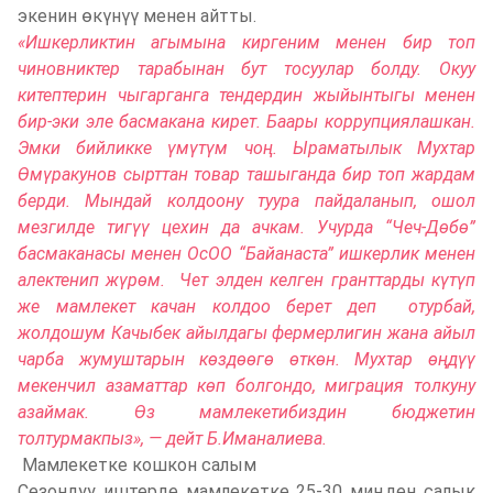
экенин өкүнүү менен айтты.
«Ишкерликтин агымына киргеним менен бир топ
чиновниктер тарабынан бут тосуулар болду. Окуу
китептерин чыгарганга тендердин жыйынтыгы менен
бир-эки эле басмакана кирет. Баары коррупциялашкан.
Эм
ки бийликке үмүт
үм чоң. Ыраматылык Мухтар
Өмүракунов сырттан товар ташыганда бир топ жардам
берди.
Мындай колдоону туура пайдаланып
, ошол
мезгилде тиг
үү цехин
да ачка
м. Учурда
“Чеч
-Д
өб
ө”
басмаканасы менен Ос
ОО “Байанаста
” ишкерлик
менен
алектенип
жүрөм. Чет элден келген гранттарды к
үт
үп
же мамлекет качан колдоо берет деп отур
бай,
жолдошу
м Качыбек
айылдагы фермерлигин жана айыл
чарба жумуштарын к
өзд
өөг
ө
өтк
өн
.
Мухтар өңдүү
мекенчил азаматтар көп болгондо, миграция толкуну
азаймак. Өз мамлекетибиздин бюджетин
толтурмакпыз», — дейт Б.Иманалиева.
Мамлекетке кошкон салым
Сезондуу иштерде мамлекетке 25-30 миңден салык