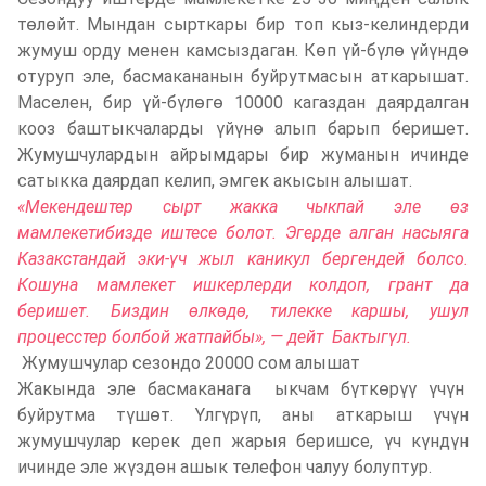
төлөйт. Мындан сырткары бир топ кыз-келиндерди
жумуш орду менен камсыздаган. Көп үй-бүлө үйүндө
отуруп эле, басмакананын буйрутмасын аткарышат.
Маселен, бир үй-бүлөгө 10000 кагаздан даярдалган
кооз баштыкчаларды үйүнө алып барып беришет.
Жумушчулардын айрымдары бир жуманын ичинде
сатыкка даярдап келип, эмгек акысын алышат.
«Мекендештер сырт жакка чыкпай эле өз
мамлекетибизде иштесе болот. Эгерде алган насыяга
Казакстандай эки-үч жыл каникул бергендей болсо.
Кошуна мамлекет ишкерлерди колдоп, грант да
беришет. Биздин өлкөдө, тилекке каршы, ушул
процесстер болбой жатпайбы», — дейт Бактыгүл.
Жумушчулар сезондо 20000 сом алышат
Жакында эле басмаканага ыкчам бүткөрүү үчүн
буйрутма түшөт. Үлгүрүп, аны аткарыш үчүн
жумушчулар керек деп жарыя беришсе, үч күндүн
ичинде эле жүздөн ашык телефон чалуу болуптур.