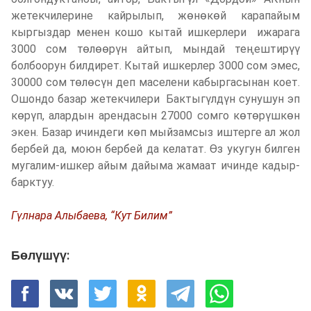
жетекчилерине кайрылып, жөнөкөй карапайым
кыргыздар менен кошо кытай ишкерлери ижарага
3000 сом төлөөрүн айтып, мындай теңештирүү
болбоорун билдирет. Кытай ишкерлер 3000 сом эмес,
30000 сом төлөсүн деп маселени кабыргасынан коет.
Ошондо базар жетекчилери Бактыгүлдүн сунушун эп
көрүп, алардын арендасын 27000 сомго көтөрүшкөн
экен. Базар ичиндеги көп мыйзамсыз иштерге ал жол
бербей да, моюн бербей да келатат. Өз укугун билген
мугалим-ишкер айым дайыма жамаат ичинде кадыр-
барктуу.
Гүлнара Алыбаева, “Кут Билим”
Бөлүшүү: