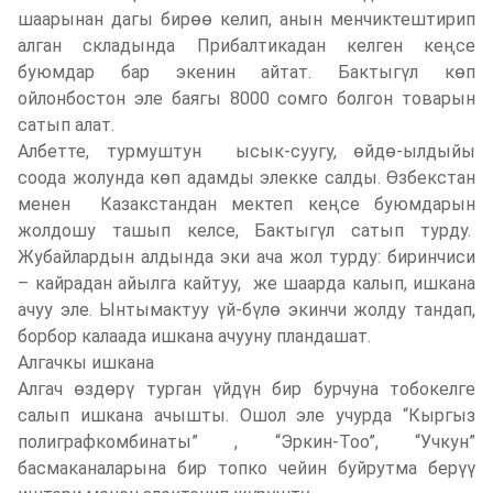
шаарынан дагы бирөө келип, анын менчиктештирип
алган складында Прибалтикадан келген кеңсе
буюмдар бар экенин айтат. Бактыгүл көп
ойлонбостон эле баягы 8000 сомго болгон товарын
сатып алат.
Албетте, турмуштун ысык-суугу, өйдө-ылдыйы
соода жолунда көп адамды элекке салды. Өзбекстан
менен Казакстандан мектеп кеңсе буюмдарын
жолдошу ташып келсе, Бактыгүл сатып турду.
Жубайлардын алдында эки ача жол турду: биринчиси
– кайрадан айылга кайтуу, же шаарда калып, ишкана
ачуу эле. Ынтымактуу үй-бүлө экинчи жолду тандап,
борбор калаада ишкана ачууну пландашат.
Алгачкы ишкана
Алгач өздөрү турган үйдүн бир бурчуна тобокелге
салып ишкана ачышты. Ошол эле учурда “Кыргыз
полиграфкомбинаты” , “Эркин-Тоо”, “Учкун”
басмаканаларына бир топко чейин буйрутма берүү