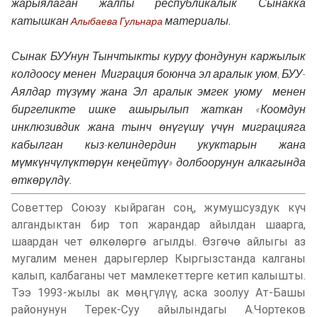
жарыялаган жалпы республикалык Сынакка
катышкан
материалы.
Алыбаева Гульнара
Сынак БУУнун Тынчтыкты куруу фондунун каржылык
колдоосу менен Миграция боюнча эл аралык уюм, БУУ-
Аялдар түзүмү жана Эл аралык эмгек уюму менен
биргеликте ишке ашырылып жаткан «Коомдун
инклюзивдик жана тынч өнүгүшү үчүн миграцияга
кабылган кыз-келиндердин укуктарын жана
мүмкүнчүлүктөрүн кеңейтүү» долбоорунун алкагында
өткөрүлдү.
Советтер Союзу кыйраган соң, жумушсуздук күч
алгандыктан бир топ жарандар айылдан шаарга,
шаардан чет өлкөлөргө агылды. Өзгөчө айлыгы аз
мугалим менен дарыгерлер Кыргызстанда калганы
калып, калбаганы чет мамлекеттерге кетип калышты.
Тээ 1993-жылы ак мөңгүлүү, аска зоолуу Ат-Башы
районунун Терек-Суу айылындагы А.Чортеков