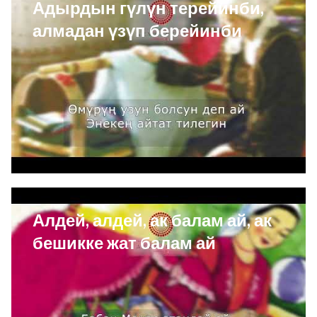
Адырдын гүлүн терейинби,
алмадан үзүп берейинби
Алдей, алдей, ак балам ай, ак
бешикке жат балам ай