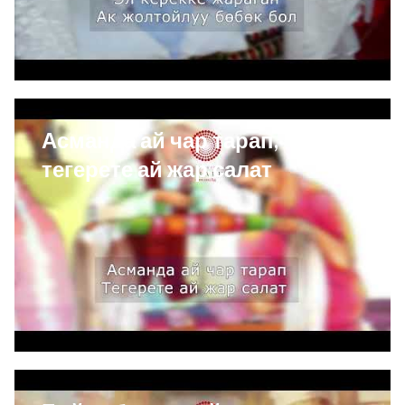
Асманда ай чар тарап,
тегерете ай жар салат