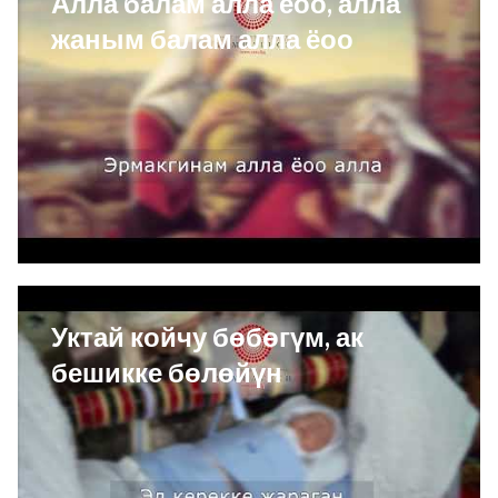
Алла балам алла ёоо, алла
жаным балам алла ёоо
Уктай койчу бөбөгүм, ак
бешикке бөлөйүн