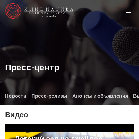
Пресс-центр
Новости
Пресс-релизы
Анонсы и объявления
Вы
Видео
Детский сад на джайлоо,