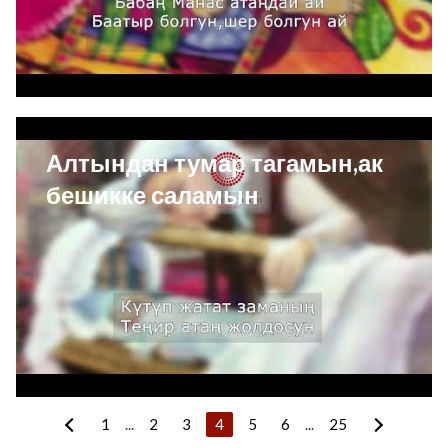
Алтындан тумар тагамын,ак
бешикке саламын
1
...
2
3
4
5
6
...
25