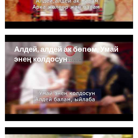
Алдей, алдей ак бөпөм, Умай
энең колдосун