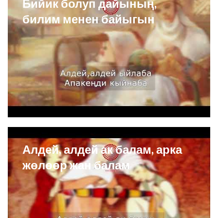
Бийик болуп дайының,
билим менен байыгын
Алдей, алдей ак балам, арка
жөлөөр жан балам