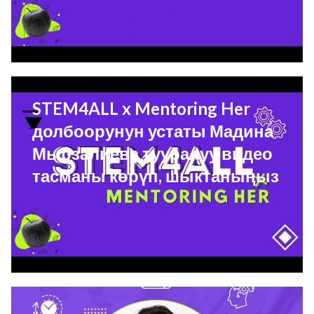
STEM4ALL x Mentoring Her
долбоорунун устаты Мадина
Мырзалиева тууралуу видео
тасманы көрүп, шыктаныңыз