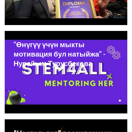
“Өнүгүү үчүн мыкты
мотивация бул натыйжа” -
Нурайым Турусбекова