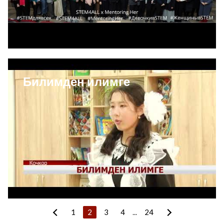
Билимден илимге
1
2
3
4
...
24