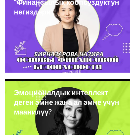
“Финансылык коопсуздуктун
негиздери”
Эмоционалдык интеллект
деген эмне жана ал эмне үчүн
маанилүү?