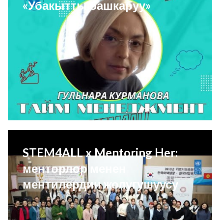
«Убакытты башкаруу»
STEM4ALL x Mentoring Her:
менторлор менен
ментилердин жолугушуусу