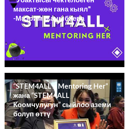
максат-жөн гана кыял"
-Мээрим Жаныбаева
“STEM4ALL x Mentoring Her”
жана “STEM4ALL
Коомчулугун” сыйлоо аземи
болуп өттү