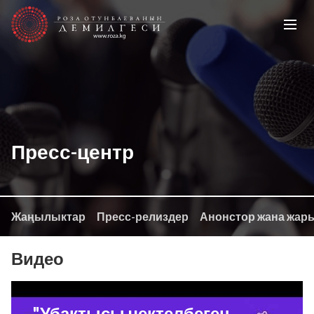
Пресс-центр
Жаңылыктар
Пресс-релиздер
Анонстор жана жар
Видео
"Убактысы чектелбеген