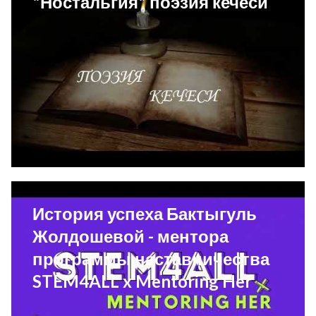
"Ностальгия" поэзия кечеси
История успеха Бактыгуль
Жолдошевой - ментора
программы наставничества
STEM4ALL x Mentoring Her