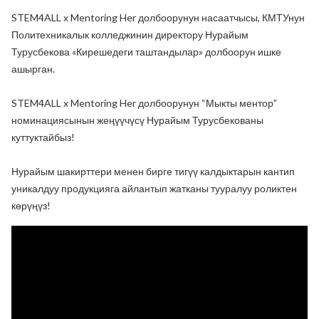
STEM4ALL x Mentoring Her долбоорунун насаатчысы, КМТУнун
Политехникалык колледжинин директору Нурайым
Турусбекова «Кирешедеги таштандылар» долбоорун ишке
ашырган.
STEM4ALL x Mentoring Her долбоорунун “Мыкты ментор”
номинациясынын жеңүүчүсү Нурайым Турусбекованы
куттуктайбыз!
Нурайым шакирттери менен бирге тигүү калдыктарын кантип
уникалдуу продукцияга айлантып жатканы тууралуу роликтен
көрүңүз!