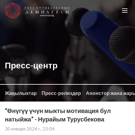
Пресс-центр
Жаңылыктар
Пресс-релиздер
Анонстор жана жар
“Өнүгүү үчүн мыкты мотивация бул
натыйжа” - Нурайым Турусбекова
30 января 2024 г., 23:04