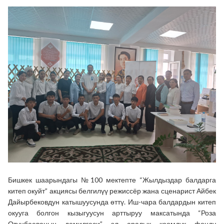
Бишкек шаарындагы №100 мектепте “Жылдыздар балдарга
китеп окуйт” акциясы белгилүү режиссёр жана сценарист Айбек
Дайырбековдун катышуусунда өттү. Иш-чара балдардын китеп
окууга болгон кызыгуусун арттыруу максатында “Роза
Отунбаеванын демилгеси” эл аралык коомдук фонду