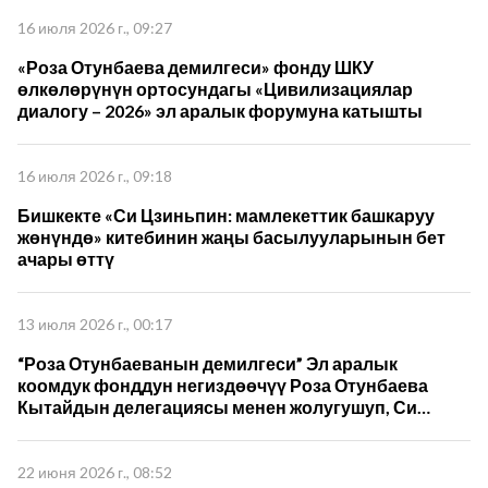
16 июля 2026 г., 09:27
«Роза Отунбаева демилгеси» фонду ШКУ
өлкөлөрүнүн ортосундагы «Цивилизациялар
диалогу – 2026» эл аралык форумуна катышты
16 июля 2026 г., 09:18
Бишкекте «Си Цзиньпин: мамлекеттик башкаруу
жөнүндө» китебинин жаңы басылууларынын бет
ачары өттү
13 июля 2026 г., 00:17
“Роза Отунбаеванын демилгеси” Эл аралык
коомдук фонддун негиздөөчүү Роза Отунбаева
Кытайдын делегациясы менен жолугушуп, Си
Цзиньпиндин 5-томун которуу жана кызматташуу
пландарын талкуулады
22 июня 2026 г., 08:52