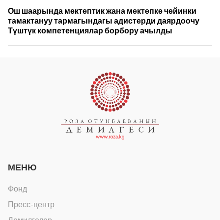
Ош шаарында мектептик жана мектепке чейинки
тамактануу тармагындагы адистерди даярдоочу
Түштүк компетенциялар борбору ачылды
МЕНЮ
Фонд
Пресс-центр
Демилгелер