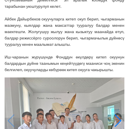
тарабынан уюштурулуп келет.
Айбек Дайырбеков окуучуларга китеп окуп берип, чыгарманын
мазмуну, кыялдар жана максаттар тууралуу балдар менен
маектешти. Жолугушуу жылуу жана кызыктуу маанайда өтүп,
балдар режиссёрго суроолорун берип, чыгармачылык дүйнөсү
тууралуу кенен маалымат алышты.
Иш-чаранын жүрүшүндө Фонддун өкүлдөрү китеп окуунун
балдардын дүйнө таанымын кеңейтүүдөгү мааниси чоң экенин
белгилеп, окуучуларды көбүрөөк китеп окууга чакырышты.