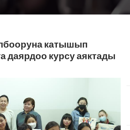
олбооруна катышып
а даярдоо курсу аяктады