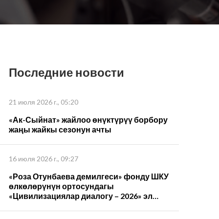
Последние новости
21 июля 2026 г., 05:20
«Ак-Сыйнат» жайлоо өнүктүрүү борбору
жаңы жайкы сезонун ачты
16 июля 2026 г., 09:27
«Роза Отунбаева демилгеси» фонду ШКУ
өлкөлөрүнүн ортосундагы
«Цивилизациялар диалогу – 2026» эл
аралык форумуна катышты