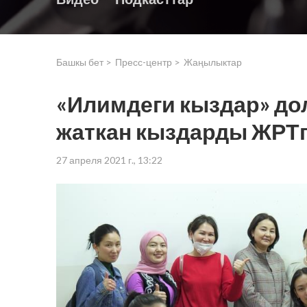
Башкы бет >
Пресс-центр >
Жаңылыктар
«Илимдеги кыздар» д
жаткан кыздарды ЖРТг
27 апреля 2021 г., 13:22