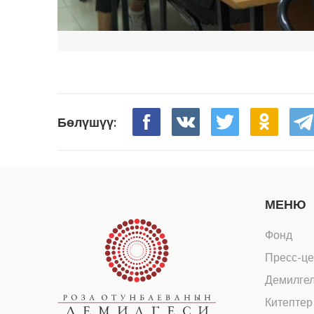
Бөлүшүү:
МЕНЮ
Фонд
Пресс-це
Демилге
Китептер