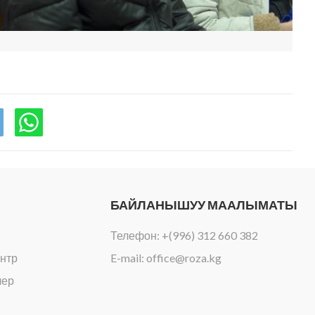
БАЙЛАНЫШУУ МААЛЫМАТЫ
Телефон:
+(996) 312 660 382
нтр
E-mail:
office@roza.kg
лер