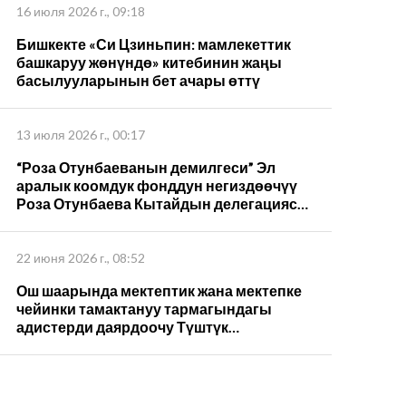
16 июля 2026 г., 09:18
Бишкекте «Си Цзиньпин: мамлекеттик
башкаруу жөнүндө» китебинин жаңы
басылууларынын бет ачары өттү
13 июля 2026 г., 00:17
“Роза Отунбаеванын демилгеси” Эл
аралык коомдук фонддун негиздөөчүү
Роза Отунбаева Кытайдын делегациясы
менен жолугушуп, Си Цзиньпиндин 5-
томун которуу жана кызматташуу
пландарын талкуулады
22 июня 2026 г., 08:52
Ош шаарында мектептик жана мектепке
чейинки тамактануу тармагындагы
адистерди даярдоочу Түштүк
компетенциялар борбору ачылды