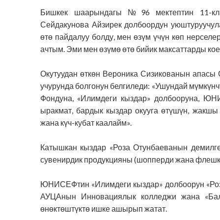
Бишкек шаары
ндагы №96 мектептин 11-кла
Сейдакунова Айзирек долбоордун
уюштуруу
чул
өтө пайдалуу болду, мен өзүм үчүн көп нерселе
ачтым. Эми мен өзүмө өтө бийик максаттарды кое
Окутуудан өткөн Вероника Сизикованын апасы
учурунда болгонун белгиледи: «Ушундай мүмкүнч
Фондуна, «Илимдеги кыздар» долбооруна,
ЮНИ
ыракмат, бардык кыздар окууга өтүшүн, жакш
жана күч-кубат каалайм
».
Катышкан кыздар
«Роза Отунбаеванын демилг
сувенирдик продукцияны (шопперди жана флешка
ЮНИСЕФтин «Илимдеги кыздар» долбоорун
«Ро
АУЦАнын Инновациялык колледжи жана «Бал
өнөктөштүктө
ишке ашырып жатат.