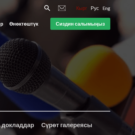
Кырг
Рус
Eng
ер
Өнөктөштүк
Сиздин салымыңыз
 докладдар
Сүрөт галереясы