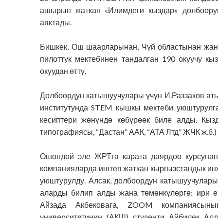
ашырып жаткан «Илимдеги кыздар» долбоору
аяктады.
Бишкек, Ош шаарларынан, Чүй областынан жан
пилоттук мектебинен тандалган 190 окуучу к
окуудан өттү.
Долбоордун катышуучулары үчүн И.Раззаков ат
институтунда STEM кышкы мектеби
уюштурулг
кесиптери жөнүндө көбүрөөк биле алды. Кыз
типографиясы, “Дастан” ААК, “АТА Лтд” ЖЧК ж.б.
Ошондой эле ЖРТга карата даярдоо курсуна
компанияларда иштеп жаткан к
ыргызстандык ин
уюштурулду. Алсак, долбоордун катышуучулар
аларды билип алды жана төмөнкүлөргө: ири
е
Айзада Акбековага, ZOOM компаниясыны
университетинин (АКШ) студенти Айбилек Алд