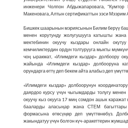
инженери Чолпон Абдыжапаровага, “Кумтор
Макеновага, Алтын
сертификаттын ээси
Мээрим 
Бишкек шаарынын мэриясынын Билим берүү б
менен
корутунду
жолугушуу
га катышты жана
мектебинин окуучу кыздары онлайн окуту
кемчиликтердин ордун толтурууга мыкты мүмкүн
чоң ыракмат, «Илимдеги кыздар» долбоору ок
жайында «Илимдеги кыздар» долбооруна ка
орундарга өттү деп бекем айта алабыз деп үмүтт
«Илимдеги кыздар» долбоорунун координатор
даярдоо курсу үчүн чыгымдарды толугу
менен
окуучу кыз окууга 17 миң сомдон ашык
каражат 
бааларды аласыңар жана СТЕМ багыттар
формасына өтөсүңөр деп үмүттөнөбүз. Долб
жакындатуу үчүн
болгон күч-аракеттер
ин жумшады