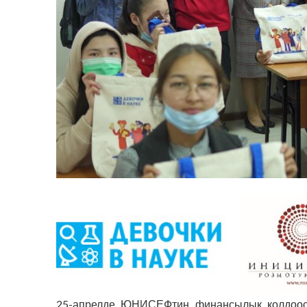
25-апрелде ЮНИСЕФтин финансылык колдоо