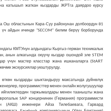
на катышып жаткан кыздарды ЖРТга даярдоо курсу
а Ош областынын Кара-Суу районунан долбоордун 81
ыз үч айдын ичинде “SECOM” билим берүү борборунда
ындагы КМТУнун алдындагы Кыргыз-герман техникалык
ан, анын алкагында окуучу кыздар ошондой эле
STEM
дар үчүн мастер класстар жана ишканаларга (StART
) көчмө экскурсиялар
уюштурулду.
н өткөн кыздарды шыктандыруу
максатында дүйнөлүк
женерлер, программисттер менен
онлайн
жолугушуу
лар
ы ийгиликтердин таржымалдары менен таанышты жана
вропалык SAP концернинин (Германия)
программисти
н (АКШ) инженери Айза Тилебаевага, Гарвард
аяровага, Facebook компаниясынын (Улуу Британия)