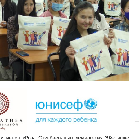
су
менен
«Роза Отунбаеванын демилгеси» ЭКФ
ишке