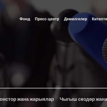
Фонд
Пресс-центр
Демилгелер
Китепт
онстор жана жарыялар
Чыгыш сөздөр жана