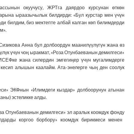
ссынын окуучусу, ЖРТга даярдоо курсунан өткөн
арына ыраазычылык билдирди: «Бул курстар мен үчүн
рди билдим, биз мектепте албай калган көп билимдерди
м».
 Сизикова Анна бул долбоордун
маанилүүлүгүн жана өз
үлүк үчүн чоң ыракмат,
«Роза Отунбаеванын демилгеси»
СЕФке жана силердин эмгегиңер үчүн мугалимдерге
ы кесип алышын каалайм.
Ата-эне
лерге чың ден соолук
еси» ЭКФ
нын «Илимдеги кыздар» долбоорунун атынан
ны) эстеликке алды.
за Отунбаеванын демилгеси» эл аралык коомдук фонду
дарды коргоо борбору» коомдук бирикмеси
менен