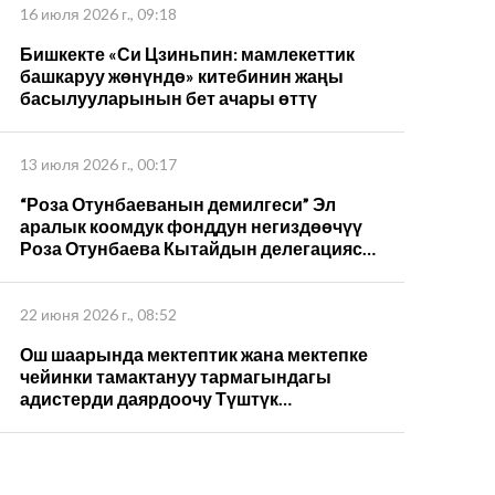
16 июля 2026 г., 09:18
Бишкекте «Си Цзиньпин: мамлекеттик
башкаруу жөнүндө» китебинин жаңы
басылууларынын бет ачары өттү
13 июля 2026 г., 00:17
“Роза Отунбаеванын демилгеси” Эл
аралык коомдук фонддун негиздөөчүү
Роза Отунбаева Кытайдын делегациясы
менен жолугушуп, Си Цзиньпиндин 5-
томун которуу жана кызматташуу
пландарын талкуулады
22 июня 2026 г., 08:52
Ош шаарында мектептик жана мектепке
чейинки тамактануу тармагындагы
адистерди даярдоочу Түштүк
компетенциялар борбору ачылды