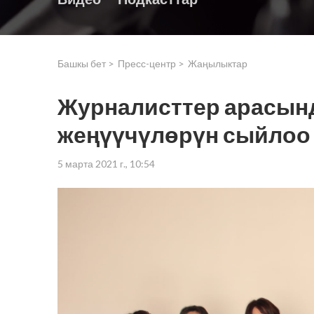
Башкы бет >
Пресс-центр >
Жаңылыктар
Журналисттер арасын
жеңүүчүлөрүн сыйлоо
5 марта 2021 г., 10:54