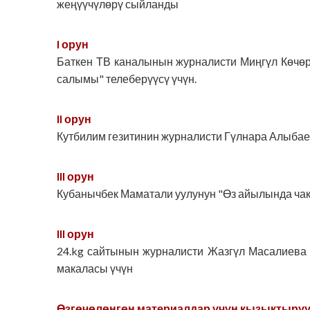
жеңүүчүлөрү сыйланды
I орун
Баткен ТВ каналынын журналисти Миңгүл Көчөр
салымы" телеберүүсү үчүн.
II орун
Кутбилим гезитинин журналисти Гүлнара Алыбае
III орун
Кубанычбек Маматали уулунун "Өз айылында ча
III орун
24.kg сайтынын журналисти Жазгүл Масалиева 
макаласы үчүн
Өзгөчөлөнгөн материалдар үчүн кызыктыруу