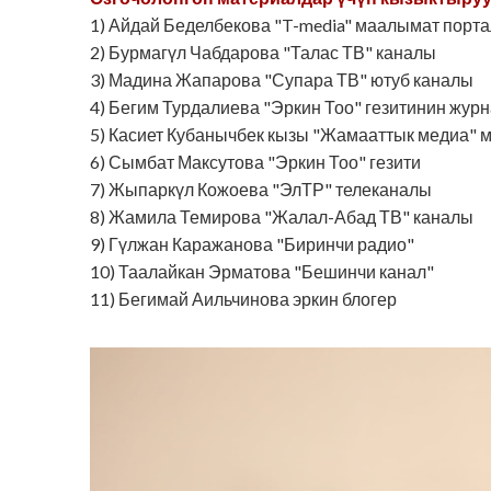
1) Айдай Беделбекова "T-media" маалымат порт
2) Бурмагүл Чабдарова "Талас ТВ" каналы
3) Мадина Жапарова "Супара ТВ" ютуб каналы
4) Бегим Турдалиева "Эркин Тоо" гезитинин жур
5) Касиет Кубанычбек кызы "Жамааттык медиа"
6) Сымбат Максутова "Эркин Тоо" гезити
7) Жыпаркүл Кожоева "ЭлТР" телеканалы
8) Жамила Темирова "Жалал-Абад ТВ" каналы
9) Гүлжан Каражанова "Биринчи радио"
10) Таалайкан Эрматова "Бешинчи канал"
11) Бегимай Аильчинова эркин блогер