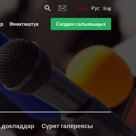
Кырг
Рус
Eng
ер
Өнөктөштүк
Сиздин салымыңыз
 докладдар
Сүрөт галереясы