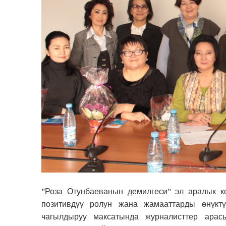
"Роза Отунбаеванын демилгеси" эл аралык к
позитивдүү ролун жана жамааттарды өнүкт
чагылдыруу максатында журналисттер ара