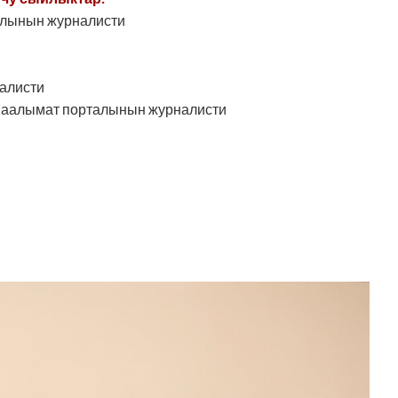
алынын журналисти
налисти
 маалымат порталынын журналисти