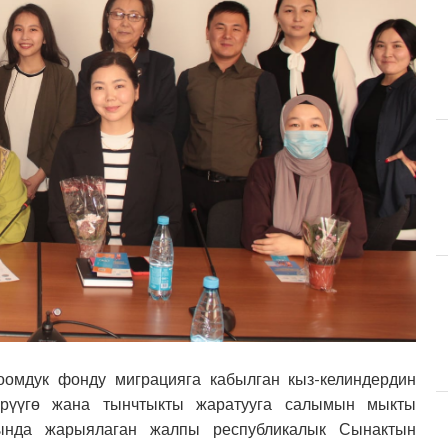
оомдук фонду миграцияга кабылган кыз-келиндердин
үрүүгө жана тынчтыкты жаратууга салымын мыкты
сында жарыялаган жалпы республикалык Сынактын