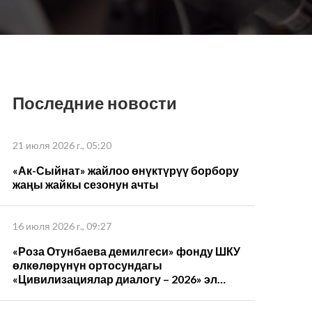
Последние новости
21 июля 2026 г., 05:20
«Ак-Сыйнат» жайлоо өнүктүрүү борбору
жаңы жайкы сезонун ачты
16 июля 2026 г., 09:27
«Роза Отунбаева демилгеси» фонду ШКУ
өлкөлөрүнүн ортосундагы
«Цивилизациялар диалогу – 2026» эл
аралык форумуна катышты