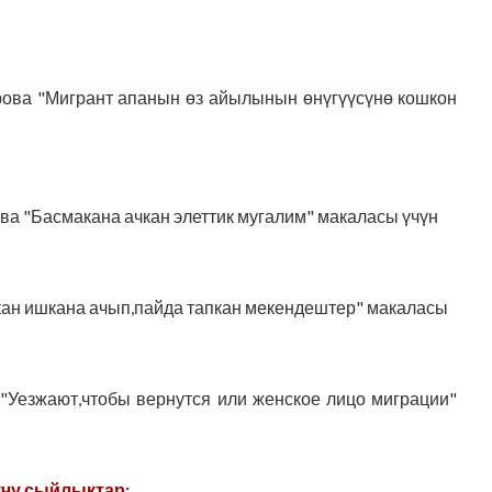
ова "Мигрант апанын өз айылынын өнүгүүсүнө кошкон
ва "Басмакана ачкан элеттик мугалим" макаласы үчүн
кан ишкана ачып,пайда тапкан мекендештер" макаласы
"Уезжают,чтобы вернутся или женское лицо миграции"
чу сыйлыктар: