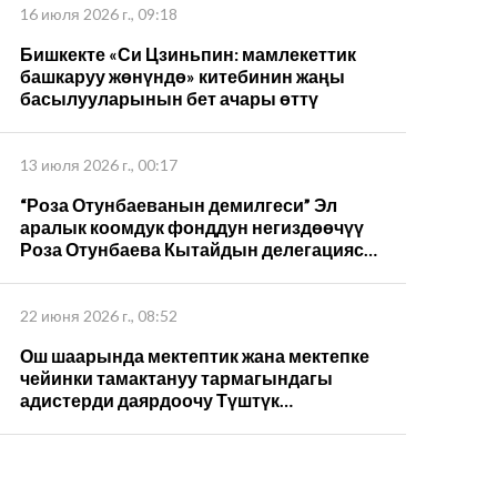
16 июля 2026 г., 09:18
Бишкекте «Си Цзиньпин: мамлекеттик
башкаруу жөнүндө» китебинин жаңы
басылууларынын бет ачары өттү
13 июля 2026 г., 00:17
“Роза Отунбаеванын демилгеси” Эл
аралык коомдук фонддун негиздөөчүү
Роза Отунбаева Кытайдын делегациясы
менен жолугушуп, Си Цзиньпиндин 5-
томун которуу жана кызматташуу
пландарын талкуулады
22 июня 2026 г., 08:52
Ош шаарында мектептик жана мектепке
чейинки тамактануу тармагындагы
адистерди даярдоочу Түштүк
компетенциялар борбору ачылды