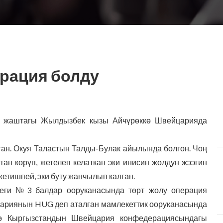
рация болду
14 жаштагы Жылдызбек кызы Айчүрөккө Швейцарияда
ган. Окуя Таластын Талды-Булак айылында болгон. Чоң
ан көрүп, жетелеп келаткан эки инисин жолдун жээгин
 жетишпей, эки буту жанчылып калган.
ктеги №3 балдар ооруканасында төрт жолу операция
цариянын HUG деп аталган мамлекеттик ооруканасында
ө Кыргызстандын Швейцария конфедерациясындагы