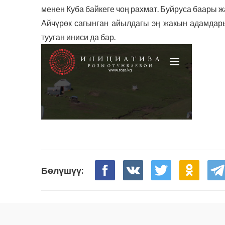
менен Куба байкеге чоң рахмат. Буйруса баары 
Айчүрөк сагынган айылдагы эң жакын адамдары
тууган иниси да бар.
Бөлүшүү: