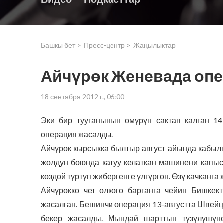
Башкы бет >
Пресс-центр >
Жаңылыктар
Айчүрөк Женевада опе
18 сентября 2012 г., 06:00
Эки бир тууганынын өмүрүн сактап калган 
операция жасалды.
Айчүрөк кырсыкка былтыр август айында кабыл
жолдун боюнда катуу келаткан машинени капыст
көздөй түртүп жибергенге үлгүргөн. Өзү качканга
Айчүрөккө чет өлкөгө барганга чейин Бишке
жасалган. Бешинчи операция 13-августта Швей
бекер жасалды. Мындай шарттын түзүлүшүн