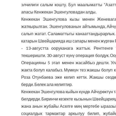
элчилиги салым кошту. Бул маалыматты “Азатт
апасы Кенжекан Эшенгуловадан алды.
Кенжекан Эшенгулова кызы менен Женевага 4
жаткырылган. Эшенгулованын айтымында, Айчүр
салып жатат. Саламаттыгы канааттандырарлык. 
катарын Швейцарияда иш сапары менен жүргөн Р
- 13-августта ооруканага жаттык. Рентгенг
текшеришти. 30-август күнү операция болдук. О
Операцияны 5 этап менен жасайбыз дешти. Ул
жакта болуп калабыз. Мүмкүн тез жакшы болуп ке
Роза Отунбаева эже келип кетти. Жакшы сөздө
берди. Белек ала келиптир.
Кенжекан Эшенгулова кыйын күндө Айчүрөктүн 
билдирди. Биринчи кезекте кызынын Швейцарияд
жана анын жубайы Аселге миң мертебе ыраазы.
социалдык тармактар аркылуу билип, жуба