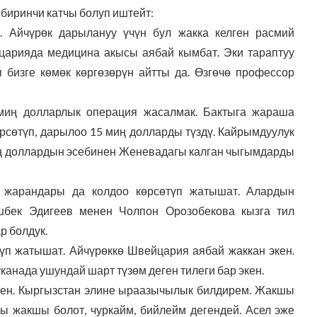
иринчи катчы болуп иштейт:
. Айчүрөк дарылануу үчүн бул жакка келген расмий
царияда медицина акысы аябай кымбат. Эки тараптуу
бизге көмөк көргөзөрүн айтты да. Өзгөчө профессор
миң долларлык операция жасалмак. Бактыга жараша
рсөтүп, дарылоо 15 миң долларды түздү. Кайрымдуулук
миң доллардын эсебинен Женевадагы калган чыгымдарды
 жарандары да колдоо көрсөтүп жатышат. Алардын
шбек Эдигеев менен Чолпон Орозобекова кызга тил
р болдук.
үп жатышат. Айчүрөккө Швейцария аябай жаккан экен.
канада ушундай шарт түзөм деген тилеги бар экен.
кен. Кыргызстан элине ыраазычылык билдирем. Жакшы
ры жакшы болот, чуркайм, бийлейм дегендей. Асел эже