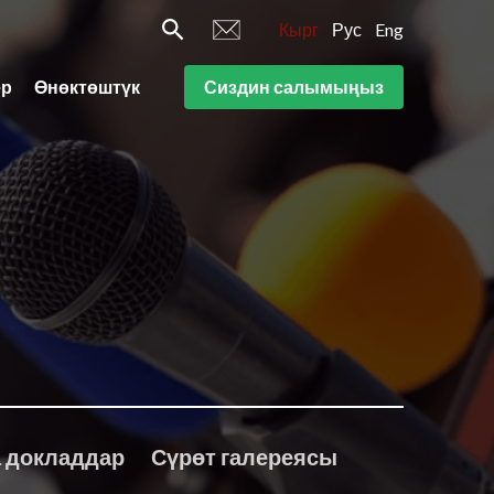
Кырг
Рус
Eng
ер
Өнөктөштүк
Сиздин салымыңыз
 докладдар
Сүрөт галереясы