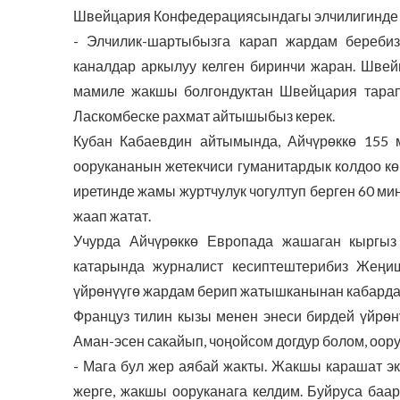
Швейцария Конфедерациясындагы элчилигинде б
- Элчилик-шартыбызга карап жардам беребиз
каналдар аркылуу келген биринчи жаран. Швей
мамиле жакшы болгондуктан Швейцария тарап 
Ласкомбеске рахмат айтышыбыз керек.
Кубан Кабаевдин айтымында, Айчүрөккө 155 
оорукананын жетекчиси гуманитардык колдоо кө
иретинде жамы журтчулук чогултуп берген 60 
жаап жатат.
Учурда Айчүрөккө Европада жашаган кыргыз
катарында журналист кесиптештерибиз Жеңи
үйрөнүүгө жардам берип жатышканынан кабарда
Француз тилин кызы менен энеси бирдей үйрөн
Аман-эсен сакайып, чоңойсом догдур болом, оору
- Мага бул жер аябай жакты. Жакшы карашат э
жерге, жакшы ооруканага келдим. Буйруса баа