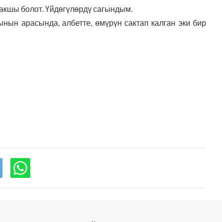
жакшы болот. Үйдөгүлөрдү сагындым.
нын арасында, албетте, өмүрүн сактап калган эки бир