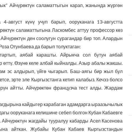
ык” Айчүрөктүн саламаттыгын карап, жанында жүргөн
-август күнү учуп барып, ооруканага 13-августта
өктүн саламаттыгына Ласкомбес аттуу профессор көз
Айчүрөктүн ден соолугун сурагандар бир топ. Алардын
оза Отунбаева да барып толуктаган:
е тартып, аябай карашты. Айрыкча сол бутун аябай
ор өттү. Өзүнө келе албай кыйналды. Азыр абалы жакшы.
ам эс алдырып, үйгө чыгарып. Баш-аягы бир жыл бул
тсе, эрте эле Кыргызстанга кетип калабыз. Кечээ болсо
рүн айтты. Айчүрөктөн французча тест алды. Жардам
тагдырына кайдыгер карабаган адамдарга ыраазычылык
агы ооруканага келишине себеп болгон Кубан Кабаевге
 Айчүрөктүн жагдайы тууралуу кабарды Асел Касенова
йына айткан. Жубайы Кубан Кабаев Кыргызстандын