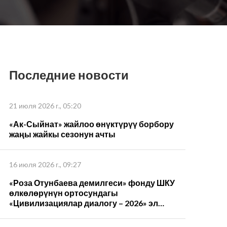
Последние новости
21 июля 2026 г., 05:20
«Ак-Сыйнат» жайлоо өнүктүрүү борбору
жаңы жайкы сезонун ачты
16 июля 2026 г., 09:27
«Роза Отунбаева демилгеси» фонду ШКУ
өлкөлөрүнүн ортосундагы
«Цивилизациялар диалогу – 2026» эл
аралык форумуна катышты