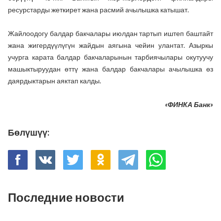
ресурстарды жеткирет жана расмий ачылышка катышат.
Жайлоодогу балдар бакчалары июлдан тартып иштеп баштайт
жана жигердүүлүгүн жайдын аягына чейин улантат. Азыркы
учурга карата балдар бакчаларынын тарбиячылары окутуучу
машыктыруудан өттү жана балдар бакчалары ачылышка өз
даярдыктарын аяктап калды.
«ФИНКА Банк»
Бөлүшүү:
Последние новости