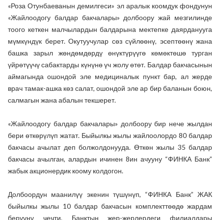
«Роза Отунбаеванын демилгеси» эл аралык коомдук фондунун
«Жайлоодогу балдар бакчалары» долбоору жай мезгилинде
тоого кеткен малчылардын балдарына мектепке даярданууга
мүмкүндүк берет. Окутуучулар сөз сүйлөөнү, эсептөөнү жана
башка зарыл жөндөмдөрдү өнүктүрүүгө көмөктөшө турган
үйрөтүүчү сабактарды күнүнө үч жолу өтөт. Балдар бакчасынын
аймагында ошондой эле медициналык пункт бар, ал жерде
врач тамак-ашка көз салат, ошондой эле ар бир баланын боюн,
салмагын жана абалын текшерет.
«Жайлоодогу балдар бакчалары» долбоору бир нече жылдан
бери өткөрүлүп жатат. Быйылкы жылы жайлоолордо 80 балдар
бакчасы ачылат деп болжолдонууда. Өткөн жылы 35 балдар
бакчасы ачылган, алардын ичинен 8ин ачууну “ФИНКА Банк”
жабык акционердик коому колдогон.
Долбоордун маанилүү экенин түшүнүп, “ФИНКА Банк” ЖАК
быйылкы жылы 10 балдар бакчасын комплекттөөдө жардам
берүүнү чечти. Банктын жер-жерлердеги филиалдары