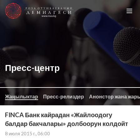
Пресс-центр
Жаңылыктар
Пресс-релиздер
Анонстор жана жар
FINCA Банк кайрадан «Жайлоодогу
балдар бакчалары» долбоорун колдойт
8 июля 2015 г., 06:00