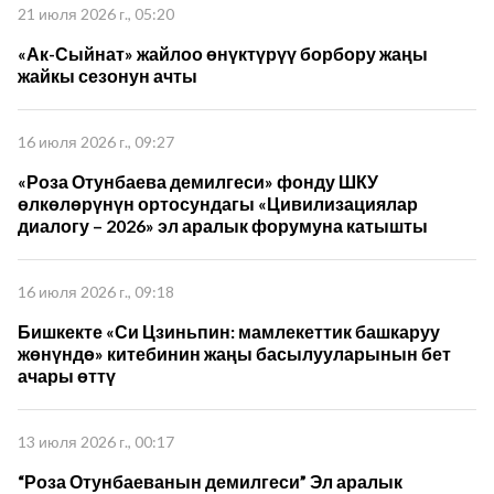
21 июля 2026 г., 05:20
«Ак-Сыйнат» жайлоо өнүктүрүү борбору жаңы
жайкы сезонун ачты
16 июля 2026 г., 09:27
«Роза Отунбаева демилгеси» фонду ШКУ
өлкөлөрүнүн ортосундагы «Цивилизациялар
диалогу – 2026» эл аралык форумуна катышты
16 июля 2026 г., 09:18
Бишкекте «Си Цзиньпин: мамлекеттик башкаруу
жөнүндө» китебинин жаңы басылууларынын бет
ачары өттү
13 июля 2026 г., 00:17
“Роза Отунбаеванын демилгеси” Эл аралык