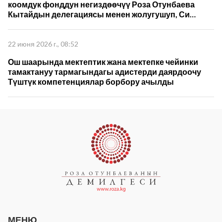
коомдук фонддун негиздөөчүү Роза Отунбаева
Кытайдын делегациясы менен жолугушуп, Си
Цзиньпиндин 5-томун которуу жана кызматташуу
пландарын талкуулады
22 июня 2026 г., 08:52
Ош шаарында мектептик жана мектепке чейинки
тамактануу тармагындагы адистерди даярдоочу
Түштүк компетенциялар борбору ачылды
МЕНЮ