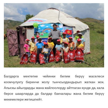
Балдарга мектепке чейинки билим берүү маселеси
коомчулукту биринчи жолу тынчсыздандырып жаткан жок.
Алыскы айылдарды жана жайлоолорду айтпаган күндө да, кала
берсе шаарларда да балдар бакчалары жана билим берүү
мекемелери жетишпейт.