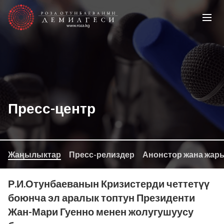
Пресс-центр
Жаңылыктар
Пресс-релиздер
Анонстор жана жар
Р.И.Отунбаеванын Кризистерди четтетүү
боюнча эл аралык топтун Президенти
Жан-Мари Гуенно менен жолугушуусу