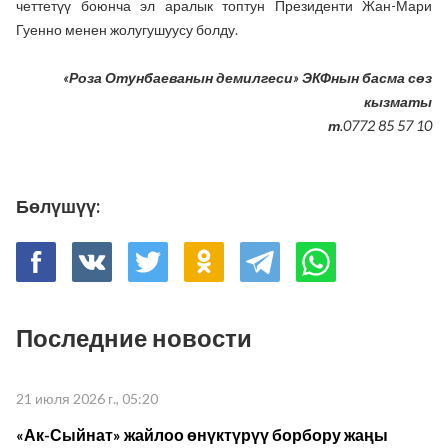
четтетүү боюнча эл аралык топтун Президенти Жан-Мари
Гуенно менен жолугушуусу болду.
«Роза Отунбаеванын демилгеси» ЭКФнын басма сөз
кызматы
т.0772 85 57 10
Бөлүшүү:
Последние новости
21 июля 2026 г., 05:20
«Ак-Сыйнат» жайлоо өнүктүрүү борбору жаңы