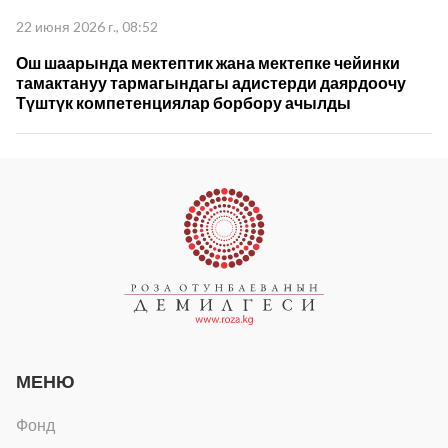
пландарын талкуулады
22 июня 2026 г., 08:52
Ош шаарында мектептик жана мектепке чейинки
тамактануу тармагындагы адистерди даярдоочу
Түштүк компетенциялар борбору ачылды
МЕНЮ
Фонд