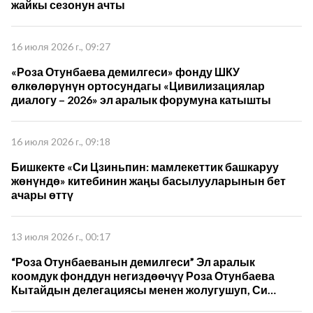
жайкы сезонун ачты
16 июля 2026 г., 09:27
«Роза Отунбаева демилгеси» фонду ШКУ
өлкөлөрүнүн ортосундагы «Цивилизациялар
диалогу – 2026» эл аралык форумуна катышты
16 июля 2026 г., 09:18
Бишкекте «Си Цзиньпин: мамлекеттик башкаруу
жөнүндө» китебинин жаңы басылууларынын бет
ачары өттү
13 июля 2026 г., 00:17
“Роза Отунбаеванын демилгеси” Эл аралык
коомдук фонддун негиздөөчүү Роза Отунбаева
Кытайдын делегациясы менен жолугушуп, Си
Цзиньпиндин 5-томун которуу жана кызматташуу