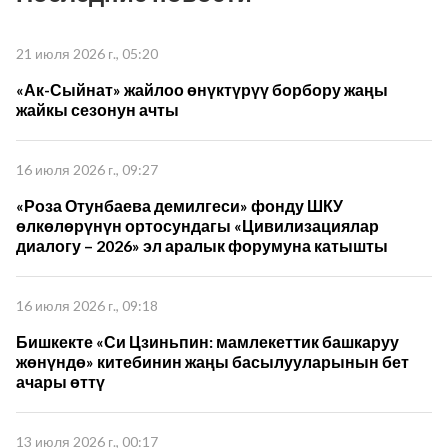
21 июля 2026 г., 05:20
«Ак-Сыйнат» жайлоо өнүктүрүү борбору жаңы
жайкы сезонун ачты
16 июля 2026 г., 09:27
«Роза Отунбаева демилгеси» фонду ШКУ
өлкөлөрүнүн ортосундагы «Цивилизациялар
диалогу – 2026» эл аралык форумуна катышты
16 июля 2026 г., 09:18
Бишкекте «Си Цзиньпин: мамлекеттик башкаруу
жөнүндө» китебинин жаңы басылууларынын бет
ачары өттү
13 июля 2026 г., 00:17