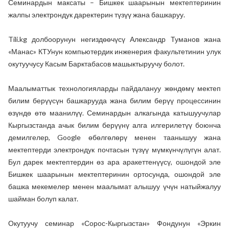
Семинардын максаты – Бишкек шаарынын мектептеринин
жалпы электрондук даректерин түзүү жана башкаруу.
Tili.kg долбоорунун негиздөөчүсү Александр Туманов жана
«Манас» КТУнун компьютердик инженерия факультетинин улук
окутуучусу Касым Барктабасов машыктыруучу болот.
Маалыматтык технологияларды пайдалануу жөндөмү мектеп
билим берүүсүн башкарууда жана билим берүү процессинин
өзүндө өтө маанилүү. Семинардын алкагында катышуучулар
Кыргызстанда ачык билим берүүнү алга илгерилетүү боюнча
демилгелер, Google өбөлгөлөрү менен таанышуу жана
мектептерди электрондук почтасын түзүү мүмкүнчүлүгүн алат.
Бул дарек мектептердин өз ара аракеттенүүсү, ошондой эле
Бишкек шаарынын мектептеринин ортосунда, ошондой эле
башка мекемелер менен маалымат алышуу үчүн натыйжалуу
шайман болуп калат.
Окутуучу семинар «Сорос-Кыргызстан» Фондунун «Эркин