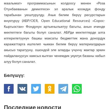
маалымат» программасынын колдоосу менен «Роза
Отунбаеванын демилгеси» эл аралык коомдук фонду
тарабынан уюштурулду. Ачык билим берүү ресурстарын
өнүктүрүү (АБР/OER, Open Educational Resources) «Сорос-
Кыргызстан» Фондунун артыкчылыктуу багыты, анын ичинде
мектептеги багыты болуп саналат. АБРди мектептерде алга
илгерилетүүнүн башкы максаты бюджеттик жана донордук
каражаттарга иштелип чыккан билим берүү материалдарын
акысыз таратууну, ошондой эле аларды үчүнчү жактар эркин
пайдалануусун камсыз кылган ченемдик укуктук базаны кабыл
алуу болуп саналат.
Бөлүшүү:
Последние новости