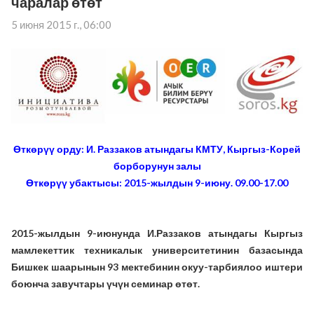
чаралар өтөт
5 июня 2015 г., 06:00
Өткөрүү орду: И. Раззаков атындагы КМТУ, Кыргыз-Корей
борборунун залы
Өткөрүү убактысы: 2015-жылдын 9-июну. 09.00-17.00
2015-жылдын 9-июнунда И.Раззаков атындагы Кыргыз
мамлекеттик техникалык университетинин базасында
Бишкек шаарынын 93 мектебинин окуу-тарбиялоо иштери
боюнча завучтары үчүн семинар өтөт.