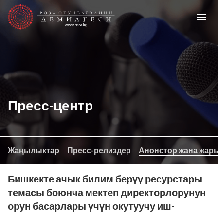
Пресс-центр
Жаңылыктар
Пресс-релиздер
Анонстор жана жар
Бишкекте ачык билим берүү ресурстары
темасы боюнча мектеп директорлорунун
орун басарлары үчүн окутуучу иш-