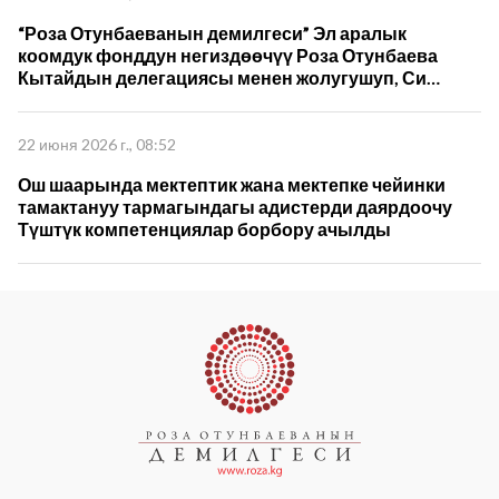
“Роза Отунбаеванын демилгеси” Эл аралык
коомдук фонддун негиздөөчүү Роза Отунбаева
Кытайдын делегациясы менен жолугушуп, Си
Цзиньпиндин 5-томун которуу жана кызматташуу
пландарын талкуулады
22 июня 2026 г., 08:52
Ош шаарында мектептик жана мектепке чейинки
тамактануу тармагындагы адистерди даярдоочу
Түштүк компетенциялар борбору ачылды