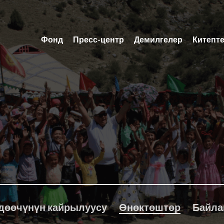
Фонд
Пресс-центр
Демилгелер
Китепт
дөөчүнүн кайрылуусу
Өнөктөштөр
Байл