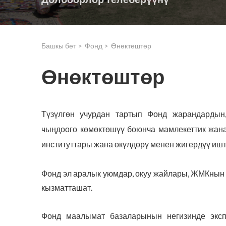
Башкы бет >
Фонд >
Өнөктөштөр
Өнөктөштөр
Түзүлгөн учурдан тартып Фонд жарандардын
чыңдоого көмөктөшүү боюнча мамлекеттик жана
институттары жана өкүлдөрү менен жигердүү ишт
Фонд эл аралык уюмдар, окуу жайлары, ЖМКнын
кызматташат.
Фонд маалымат базаларынын негизинде эксп