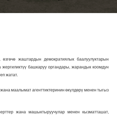
, өзгөчө жаштардын демократиялык баалуулуктарын
 жергиликтүү башкаруу органдары, жарандык коомдун
еп жатат.
 жана маалымат агенттиктеринин өкүлдөрү менен тыгыз
ерттер жана машыктыруучулар менен кызматташат,