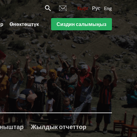
Кырг
Рус
Eng
ер
Өнөктөштүк
Сиздин салымыңыз
аныштар
Жылдык отчеттор