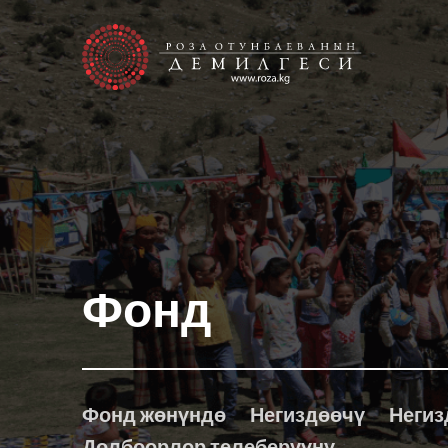
Фонд
Фонд жөнүндө
Негиздөөчү
Негиз
Долбоорлор телеберүүнү