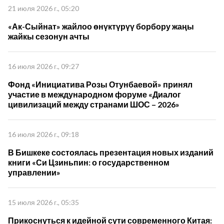
21 июля 2026 г., 05:20
«Ак-Сыйнат» жайлоо өнүктүрүү борбору жаңы
жайкы сезонун ачты
16 июля 2026 г., 09:27
Фонд «Инициатива Розы Отунбаевой» принял
участие в международном форуме «Диалог
цивилизаций между странами ШОС – 2026»
16 июля 2026 г., 09:18
В Бишкеке состоялась презентация новых изданий
книги «Си Цзиньпин: о государственном
управлении»
15 июля 2026 г., 05:35
Прикоснуться к идейной сути современного Китая: