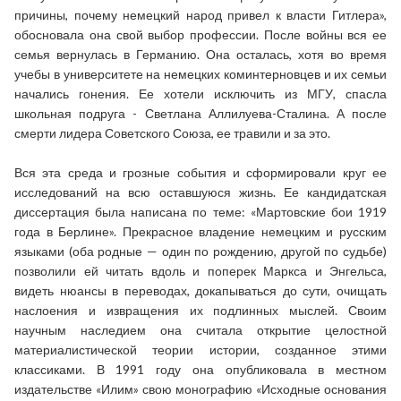
причины, почему немецкий народ привел к власти Гитлера»,
обосновала она свой выбор профессии. После войны вся ее
семья вернулась в Германию. Она осталась, хотя во время
учебы в университете на немецких коминтерновцев и их семьи
начались гонения. Ее хотели исключить из МГУ, спасла
школьная подруга - Светлана Аллилуева-Сталина. А после
смерти лидера Советского Союза, ее травили и за это.
Вся эта среда и грозные события и сформировали круг ее
исследований на всю оставшуюся жизнь. Ее кандидатская
диссертация была написана по теме: «Мартовские бои 1919
года в Берлине». Прекрасное владение немецким и русским
языками (оба родные — один по рождению, другой по судьбе)
позволили ей читать вдоль и поперек Маркса и Энгельса,
видеть нюансы в переводах, докапываться до сути, очищать
наслоения и извращения их подлинных мыслей. Своим
научным наследием она считала открытие целостной
материалистической теории истории, созданное этими
классиками. В 1991 году она опубликовала в местном
издательстве «Илим» свою монографию «Исходные основания