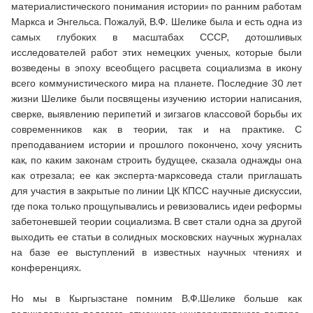
материалистического понимания истории» по ранним работам
Маркса и Энгельса. Пожалуй, В.Ф. Шелике была и есть одна из
самых глубоких в масштабах СССР, дотошливых
исследователей работ этих немецких ученых, которые были
возведены в эпоху всеобщего расцвета социализма в икону
всего коммунистического мира на планете. Последние 30 лет
жизни Шелике были посвящены изучению истории написания,
сверке, выявлению перипетий и зигзагов классовой борьбы их
современников как в теории, так и на практике. С
преподаванием истории и прошлого покончено, хочу уяснить
как, по каким законам строить будущее, сказала однажды она
как отрезала; ее как эксперта-марксоведа стали приглашать
для участия в закрытые по линии ЦК КПСС научные дискуссии,
где пока только прощупывались и ревизовались идеи реформы
забетоневшей теории социализма. В свет стали одна за другой
выходить ее статьи в солидных московских научных журналах
на базе ее выступлений в известных научных чтениях и
конференциях.
Но мы в Кыргызстане помним В.Ф.Шелике больше как