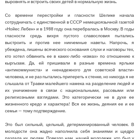
выровнять и встроить своих детей в нормальную жизнь.
Со времени перестройки и гласности Шелике начала
сотрудничать с единственной в СССР немецкоязычной газетой
«Нойес Лебен» и в 1988 году она перебралась в Москву. В годы
гласности средь вихря пустого славословия пытались
выстроить и против нее никчемные наветы. Напрочь, я
убеждена, лишены всяческого основания слухи и наговоры тех,
кто хотел обвинить ее в каких-либо «измах» по отношению к
кыргызам. Да, ей пришивали в разные времена ярлыки
«антикоммуниста» и «ненадежного для советской власти»
человека, и не раз пытались припереть к стенке, но никогда я не
слышала от Травки малейшего намека на разделение людей и
их уничижение в связи с национальными, расовыми или
религиозными взглядами. Это категорически не в духе ее
жизненного кредо и характера! Вся ее жизнь, деяния ее и ее
семьи — тому подтверждение.
Это был сильный, цельный, детерминированный человек. В
молодости она жадно наполнила себя знаниями и щедро
раздала их людям. Повезло нам, нашей молодежи, что был у