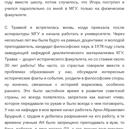
году вместе школу, потом случилось, что Игорь поступил и
учился параллельно со мной в МГУ, только на физическом
факультете.
С Травкой я встретилась вновь, когда приехала после
аспирантуры МГУ и начала работать в университете. Через
несколько лет мы были будто на равных, доцентами: я молодой
преподаватель, кандидат философских наук, в 1978 году стала
заведующей кафедрой диалектического материализма КГУ,
Травка — доцент исторического факультета, но со стажем около
30 лет работы! Мы часто, со страстью говорили вместе о
проблемах образования у нас, обсуждали интересные
исторические факты и события, уходили в философские споры,
ну конечно, связанные с историей марксизма, особенно
раннего. Это было застойное время в развитии советской
страны, но всегда появлялось запретное как магнит чтиво,
которое передавали по рукам и было всегда о чем поговорить.
У нас на кафедре в мое время начал работать Арон Абрамович
Брудный, с трудом я добилась разрешения на его работу, в те
времена ученым АН было запрещено преподавать в вузе, то
бишь работать в двух местах (?!), а его лекции пользовались