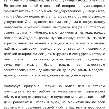
великолепного педагога, отменного университетского лектора.
Ее лекции по новой и новейшей истории на гуманитарных
факультетах как в Киргизском государственном университете,
так и в Ошском пединституте пользовались огромным успехом
у студентов. Она задавала своими лекциями высокую планку
интеллекта и устного слова, выступала всегда со страстью;
сыпля факты и убедительные аргументы, выкладывалась
полностью. Студенты разных курсов и факультетов выискивали
в расписаниях ее лекции и спецкурсы и сбегались в плотно
набитые аудитории послушать ее о зигзагах и перипетиях
далекой истории. На лекциях, в кружках и спецкурсах, которые
она читала по желанию десятка наиболее продвинутых
студентов, можно было видеть ее искреннюю
заинтересованность докапываться до сути, учить молодежь
думать, размышлять, искать, задавать трудные вопросы.
Вальтраут Фрицевна Шелике за более чем 40-летнюю
преподавательскую работу в университетах Кыргызстана
обучила и подготовила тысячи студентов, многие из них по сей
день работают в школах и вузах, на всех ступенях по всей
вертикали управления республикой, в научных и творческих