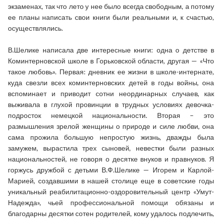
экзаменах, так что лето у нее было всегда свободным, а потому
ее планы написать свои книги были реальными и, к счастью,
осуществлялись.
В.Шелике написала две интересные книги: одна о детстве в
Коминтерновской школе в Горьковской области, другая — «Что
такое любовь». Первая: дневник ее жизни в школе-интернате,
куда свезли всех коминтерновских детей в годы войны, она
вспоминает и приводит сотни неординарных случаев, как
выживала в глухой провинции в трудных условиях девочка-
подросток немецкой национальности. Вторая – это
размышления зрелой женщины о природе и силе любви, она
сама прожила большую непростую жизнь, дважды была
замужем, вырастила трех сыновей, невестки были разных
национальностей, не говоря о десятке внуков и правнуков. Я
горжусь дружбой с детьми В.Ф.Шелике — Игорем и Карлой-
Марией, создавшими в нашей столице еще в советские годы
уникальный реабилитационно-оздоровительный центр «Умут-
Надежда», чьей профессиональной помощи обязаны и
благодарны десятки сотен родителей, кому удалось подлечить,