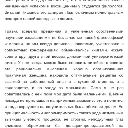
неизменным успехом и восхищением у студентов-филологов;
Виталий Нишанов, его аспирант, был отличным полноправным
лектором нашей кафедры по логике.
Травка, всецело преданная и увлеченная собственными
научными изысканиями, не была частью нашей философской
компании, но мы всегда делились новостями, участвовали в
совместных конференциях, обменивались книгами, искали
совета друг друга в той весьма динамичной университетской
жизни. У нее всегда можно было спросить житейского совета:
эта рационально мыслящая, хорошо организованная
практичная женщина находила оптимальные рецепты со
ссылкой на собственный опыт и в кухонной стряпне, и в
садоводстве, и по уходу за малышами. Сама я не раз
советовалась с ней, пока мои дети были маленькими. Шелике
никогда не приглашали на приемные экзамены, это и понятно,
и тогда коррупция на вступительных была обычным делом. Ее
принципиальность и непримиримость к такого рода низменным
вывихам учебного процесса, ее строгий, неподкупный глаз
слишком обременяли бы дельцов-преподавателей на