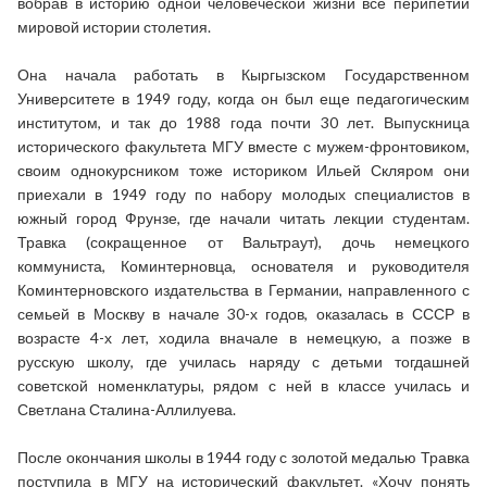
вобрав в историю одной человеческой жизни все перипетии
мировой истории столетия.
Она начала работать в Кыргызском Государственном
Университете в 1949 году, когда он был еще педагогическим
институтом, и так до 1988 года почти 30 лет. Выпускница
исторического факультета МГУ вместе с мужем-фронтовиком,
своим однокурсником тоже историком Ильей Скляром они
приехали в 1949 году по набору молодых специалистов в
южный город Фрунзе, где начали читать лекции студентам.
Травка (сокращенное от Вальтраут), дочь немецкого
коммуниста, Коминтерновца, основателя и руководителя
Коминтерновского издательства в Германии, направленного с
семьей в Москву в начале 30-х годов, оказалась в СССР в
возрасте 4-х лет, ходила вначале в немецкую, а позже в
русскую школу, где училась наряду с детьми тогдашней
советской номенклатуры, рядом с ней в классе училась и
Светлана Сталина-Аллилуева.
После окончания школы в 1944 году с золотой медалью Травка
поступила в МГУ на исторический факультет. «Хочу понять