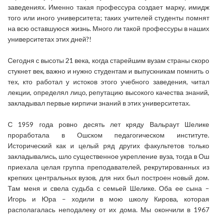
заведениях. Именно такая профессура создает марку, имидж
того или иного университета; таких учителей студенты помнят
на всю оставшуюся жизнь. Много ли такой профессуры в наших
университетах этих дней?!
Сегодня с высоты 21 века, когда старейшим вузам страны скоро
стукнет век, важно и нужно студентам и выпускникам помнить о
тех, кто работал у истоков этого учебного заведения, читал
лекции, определял лицо, репутацию высокого качества знаний,
закладывал первые кирпичи знаний в этих университетах.
С 1959 года ровно десять лет кряду Вальраут Шелике
проработала в Ошском педагогическом институте.
Исторический как и целый ряд других факультетов только
закладывались, шло существенное укрепление вуза, тогда в Ош
приехала целая группа преподавателей, рекрутированных из
крепких центральных вузов, для них был построен новый дом.
Там меня и свела судьба с семьей Шелике. Оба ее сына –
Игорь и Юра – ходили в мою школу Кирова, которая
располагалась неподалеку от их дома. Мы окончили в 1967