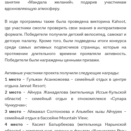
занятие «Мандала желаний», подарив участникам
вдохновляющую атмосферу.
В ходе программы также была проведена викторина Kahoot,
где участники смогли проверить свои знания в интерактивном
формате. Победители получили детский велосипед, самокат и
детскую палатку. Кроме того, были подведены итоги конкурса
среди самых активных подписчиков страницы, которые на
протяжении длительного времени проявляли активность.
Победители были награждены ценными призами.
Активные участники проекта получили следующие награды:
1 место
– Гульжан Асанкожоева – семейный отдых в центре
отдыха Jannat Resort;
2 место
– Айнура Жанадилова (жительница Иссык-Кульской
области) – семейный отдых в этнокомплексе «Супара
Чункурчак»;
3 место
– Айжамал Солтоноева и Алымбек кызы Айчурек –
семейный отдых в бассейне Mountain View;
4 место
– Касиет Батырбекова (жительница Нарынской
области) – комплект книг, изданных фондом «Инициатива Розы