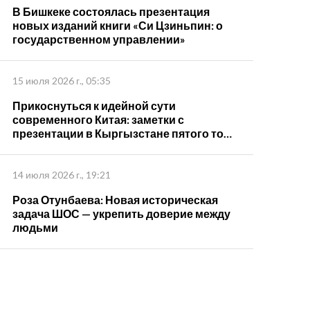
В Бишкеке состоялась презентация
новых изданий книги «Си Цзиньпин: о
государственном управлении»
15 июля 2026 г., 05:35
Прикоснуться к идейной сути
современного Китая: заметки с
презентации в Кыргызстане пятого тома
книги "Си Цзиньпин о государственном
управлении"
14 июля 2026 г., 19:21
Роза Отунбаева: Новая историческая
задача ШОС — укрепить доверие между
людьми