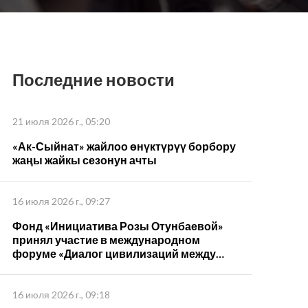
Последние новости
21 июля 2026 г., 05:20
«Ак-Сыйнат» жайлоо өнүктүрүү борбору
жаңы жайкы сезонун ачты
16 июля 2026 г., 09:27
Фонд «Инициатива Розы Отунбаевой»
принял участие в международном
форуме «Диалог цивилизаций между
странами ШОС – 2026»
16 июля 2026 г., 09:18