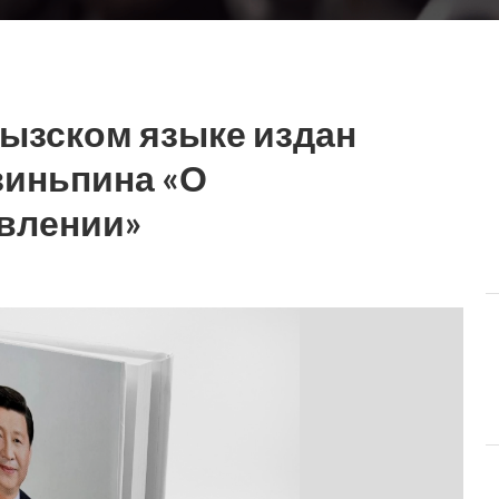
гызском языке издан
зиньпина «О
влении»