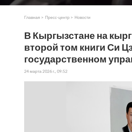
Главная >
Пресс-центр >
Новости
В Кыргызстане на кыр
второй том книги Си Ц
государственном упра
24 марта 2026 г., 09:52