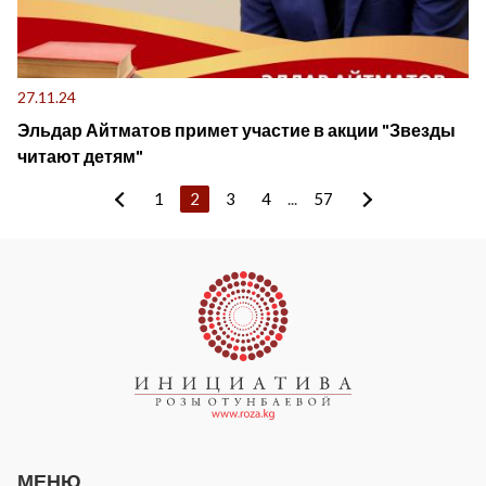
27.11.24
Эльдар Айтматов примет участие в акции "Звезды
читают детям"
1
2
3
4
...
57
МЕНЮ