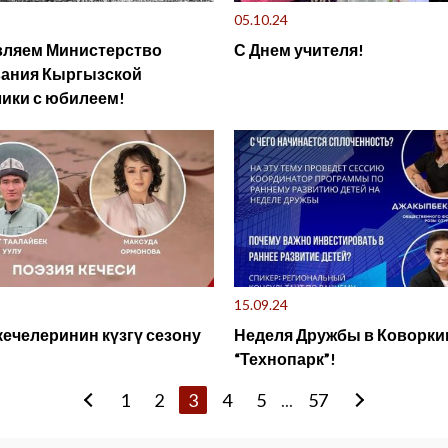
05.10.24
вляем Министерство
С Днем учителя!
вания Кыргызской
ики с юбилеем!
15.09.24
кечелеринин күзгү сезону
Неделя Дружбы в Коворки
“Технопарк”!
1
2
3
4
5
...
57