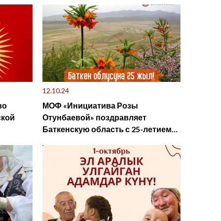
12.10.24
во
МОФ «Инициатива Розы
ской
Отунбаевой» поздравляет
Баткенскую область с 25-летием
со дня образования области!