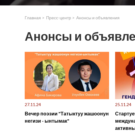
Главная >
Пресс-центр >
Анонсы и объявления
Анонсы и объявл
27.11.24
25.11.24
Вечер поэзии "Татыктуу жашоонун
Стартуе
негизи - ынтымак"
междуна
активны