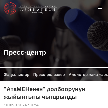
Пресс-центр
Жаңылыктар
Пресс-релиздер
Анонстор жана жар
"АтаМЕНенен" долбоорунун
жыйынтыгы чыгарылды
10 июня 2024 г., 07:46