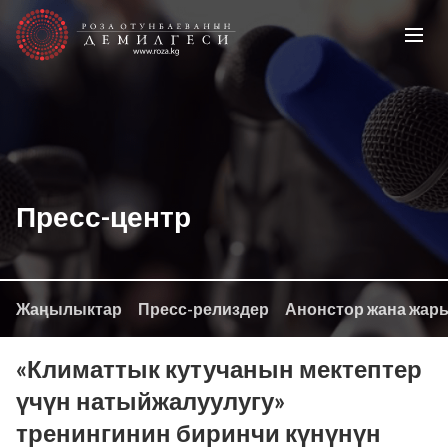
Пресс-центр
Жаңылыктар
Пресс-релиздер
Анонстор жана жар
«Климаттык кутучанын мектептер
үчүн натыйжалуулугу»
тренингинин биринчи күнүнүн