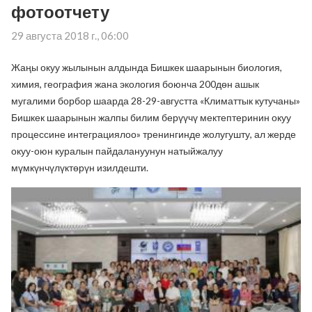
фотоотчету
29 августа 2018 г., 06:00
Жаңы окуу жылынын алдында Бишкек шаарынын биология,
химия, география жана экология боюнча 200дөн ашык
мугалими борбор шаарда 28-29-августта «Климаттык кутучаны»
Бишкек шаарынын жалпы билим берүүчү мектептеринин окуу
процессине интеграциялоо» тренингинде жолугушту, ал жерде
окуу-оюн куралын пайдалануунун натыйжалуу
мүмкүнчүлүктөрүн изилдешти.