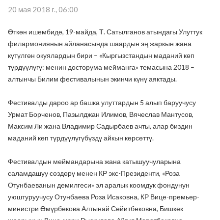
20 мая 2018 г., 06:00
Өткөн ишембиде, 19-майда, Т. Сатылганов атындагы Улуттук
филармониянын айланасында шаардын эң жаркын жана
күтүлгөн окуялардын бири – «Кыргызстандын маданий көп
түрдүүлүгү: менин досторума мейманга» темасына 2018 –
алтынчы Билим фестивалынын экинчи күнү аяктады.
Фестивалды дароо ар башка улуттардын 5 алып баруучусу
Урмат Борченов, Пазылджан Илимов, Вячеслав Мантусов,
Максим Ли жана Владимир Садырбаев ачты, алар биздин
маданий көп түрдүүлүгүбүздү айкын көрсөттү.
Фестивалдын меймандарына жана катышуучуларына
саламдашуу сөздөрү менен КР экс-Президенти, «Роза
Отунбаеванын демилгеси» эл аралык коомдук фондунун
уюштуруучусу Отунбаева Роза Исаковна, КР Вице-премьер-
министри Өмүрбекова Алтынай Сейитбековна, Бишкек