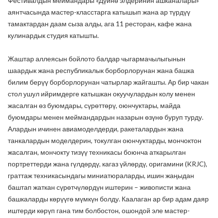
Фестивалдын меймандары «Дүйнө элдеринин ашканалары»
аянтчасында мастер-класстарга катышып жана ар түрдүү
тамактардан даам сыза алды, ага 11 ресторан, кафе жана
кулинардык студия катышты.
Жаштар аллеясын бойлото балдар чыгармачылыгынын
шаардык жана республикалык борборлорунан жана башка
билим берүү борборлорунан чатырлар жайгашты. Ар бир чакан
стол ушул ийримдерге катышкан окуучулардын колу менен
жасалган өз буюмдары, сүрөттөрү, оюнчуктары, майда
буюмдары менен меймандардын назарын өзүнө буруп турду.
Алардын ичинен авиамоделдерди, ракеталардын жана
танкалардын моделдерин, токулган оюнчуктарды, мончоктон
жасалган, мончокту тизүү техникасы боюнча аткарылган
портреттерди жана гүлдөрдү, кагаз үйлөрдү, оригамини (KRJC),
граттаж техникасындагы миниатюраларды, ишин жаңыдан
баштап жаткан сүрөтчүлөрдүн иштерин – живописти жана
башкаларды көрүүгө мүмкүн болду. Каалаган ар бир адам даяр
иштерди көрүп гана тим болбостон, ошондой эле мастер-