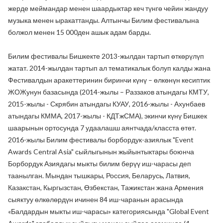
жерде меймандар менен шаардыктар кеч түнгө чейин жандуу
музыка менен ыракаттанды. Алтынчы Билим фестивалына
болжол менен 15 000ден ашык адам барды.
Билим фестивалы Бишкекте 2013-жылдан тартып өткөрүлүп
жатат. 2014-жылдан тартып ал тематикалык болуп калды жана
Фестивалдын аракеттеринин биринчи күнү – өлкөнүн кесиптик
ЖОЖунун базасында (2014-жылы – Раззаков атындагы КМТУ,
2015-жылы - Скрябин атындагы КУАУ, 2016-жылы - Ахунбаев
атындагы КММА, 2017-жылы - КДТжСМА), экинчи күнү Бишкек
шаарынын ортосунда 7 удаалашш аянтчада/класста өтөт.
2016-жылы Билим фестивалы борбордук-азиялык "Event
Awards Central Asia" сыйлыгынын жыйынтыктары боюнча
Борбордук Азиядагы мыкты билим берүү иш-чарасы деп
таанылган. Мындан тышкары, Россия, Беларусь, Латвия,
Казакстан, Кыргызстан, Өзбекстан, Тажикстан жана Армения
сыяктуу өлкөлөрдүн ичинен 84 иш-чаранын арасында
«Балдардын мыкты иш-чарасы» категориясында "Global Event