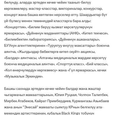
бөлүндү, аларда эртеден кечке чейин таанып-билүү
көргөзмөлөрү, мастер-класстар, викториналар, конкурстар,
концерт жана башка көптөгөн нерселер өттү. Шаардыктар бүт
үй-бүлөсү менен төмөнкүдөй класстарга бара алды:
«Концерттик», «Билим берүү кызмат көрсөтүүлөрүнүн
ярмаркасы», «Дүйнөнүн маданияттары (АНК)», «Китеп текчеси»,
«Билимбектин лабораториясы», «Дүйнөнүн ашканалары»,
БУУнун агенттиктеринен «Туруктуу өнүгүү максаттары» боюнча
аянтча, «Жылдыздар бөбөктөргө китеп окуйт» акциясы,
«Балдар» аянтчасы, «Алгачкы медициналык жардам көрсөтүү
боюнча медициналык аянтча», «Спорттук класс», «Бий классы»,
«Кол өнөрчүлөрдүн көргөзмөсү» жана «Гүл ярмаркасы», кечки
«Музыкалык Эркиндик».
Башкы сахнада эртеден кечке чейин балдар жана жаштар
чыгармачыл жамааттарынын, Юлия Руцкая, Чолпон Талипбек,
Мирбек Атабеков, Кайрат Примбердиев, Курмангазы Азыкбаев
жана анын "Энесай" жамааты сыяктуу КРнын белгилүү ата-
мекендик артисттеринин, кубалык Black Kings тобунун