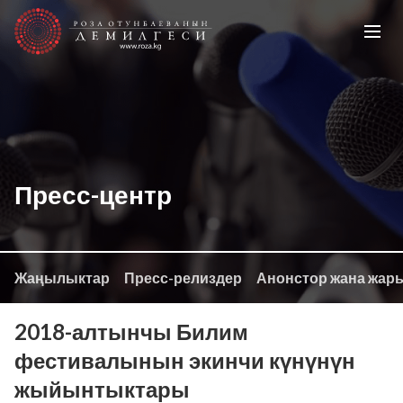
Пресс-центр
Жаңылыктар
Пресс-релиздер
Анонстор жана жар
2018-алтынчы Билим
фестивалынын экинчи күнүнүн
жыйынтыктары