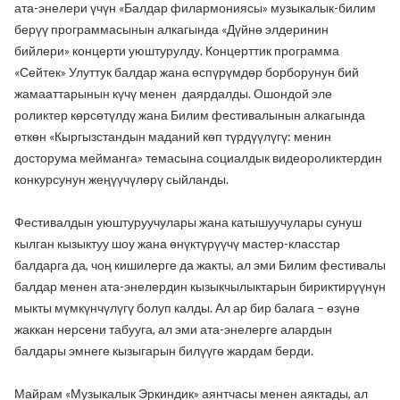
ата-энелери үчүн «Балдар филармониясы» музыкалык-билим
берүү программасынын алкагында «Дүйнө элдеринин
бийлери» концерти уюштурулду. Концерттик программа
«Сейтек» Улуттук балдар жана өспүрүмдөр борборунун бий
жамааттарынын күчү менен даярдалды. Ошондой эле
роликтер көрсөтүлдү жана Билим фестивалынын алкагында
өткөн «Кыргызстандын маданий көп түрдүүлүгү: менин
досторума мейманга» темасына социалдык видеороликтердин
конкурсунун жеңүүчүлөрү сыйланды.
Фестивалдын уюштуруучулары жана катышуучулары сунуш
кылган кызыктуу шоу жана өнүктүрүүчү мастер-класстар
балдарга да, чоң кишилерге да жакты, ал эми Билим фестивалы
балдар менен ата-энелердин кызыкчылыктарын бириктирүүнүн
мыкты мүмкүнчүлүгү болуп калды. Ал ар бир балага – өзүнө
жаккан нерсени табууга, ал эми ата-энелерге алардын
балдары эмнеге кызыгарын билүүгө жардам берди.
Майрам «Музыкалык Эркиндик» аянтчасы менен аяктады, ал