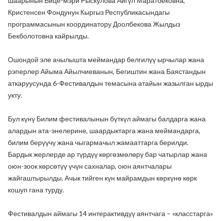
шаарынын Вице-мэри Рыскулова Айгүл Маратбековна,
Кристенсен Фондунун Кыргыз Республикасындагы
программасынын координатору Доолбекова Жылдыз
Бекболотовна кайрылды.
Ошондой эле ачылышта меймандар белгилүү ырчылар жана
рэперлер Айыма Айылчиеванын, Бегиштин жана Баястандын
аткаруусунда 6-Фестивалдын темасына атайын жазылган ырды
укту.
Бул күнү Билим фестивалынын бүткүл аймагы балдарга жана
алардын ата-энелерине, шаардыктарга жана меймандарга,
билим берүүчү жана чыгармачыл жамааттарга берилди.
Бардык жерлерде ар түрдүү көргөзмөлөрү бар чатырлар жана
оюн-зоок көрсөтүү үчүн сахналар, оюн аянтчалары
жайгаштырылды. Ачык тийген күн майрамдын көркүнө көрк
кошуп гана турду.
Фестивалдын аймагы 14 интерактивдүү аянтчага – «класстарга»