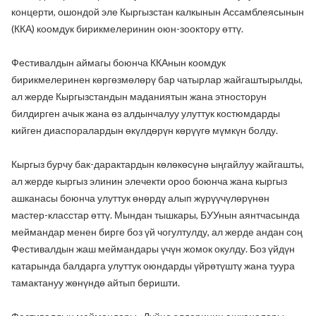
концерти, ошондой эле Кыргызстан калкынын Ассамблеясынын
(ККА) коомдук бирикмелеринин оюн-зооктору өттү.
Фестивалдын аймагы боюнча ККАнын коомдук
бирикмелеринен көргөзмөлөрү бар чатырлар жайгаштырылды,
ал жерде Кыргызстандын маданиятын жана этносторун
билдирген ачык жана өз алдынчалуу улуттук костюмдарды
кийген диаспоралардын өкүлдөрүн көрүүгө мүмкүн болду.
Кыргыз бурчу бак-дарактардын көлөкөсүнө ыңгайлуу жайгашты,
ал жерде кыргыз элинин элечекти ороо боюнча жана кыргыз
ашканасы боюнча улуттук өнөрдү алып жүрүүчүлөрүнөн
мастер-класстар өттү. Мындан тышкары, БУУнын аянтчасында
меймандар менен бирге боз үй чогултулду, ал жерде андан соң
Фестивалдын жаш меймандары үчүн жомок окулду. Боз үйдүн
катарында балдарга улуттук оюндарды үйрөтүштү жана туура
тамактануу жөнүндө айтып беришти.