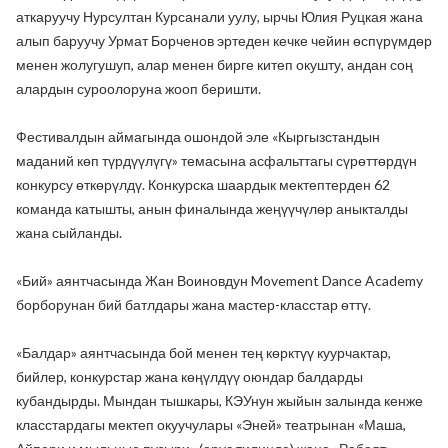
аткаруучу Нурсултан Курсанали уулу, ырчы Юлия Руцкая жана
алып баруучу Урмат Борченов эртеден кечке чейин өспүрүмдөр
менен жолугушуп, алар менен бирге китеп окушту, андан соң
алардын суроолоруна жооп беришти.
Фестивалдын аймагында ошондой эле «Кыргызстандын
маданий көп түрдүүлүгү» темасына асфальттагы сүрөттөрдүн
конкурсу өткөрүлдү. Конкурска шаардык мектептерден 62
команда катышты, анын финалында жеңүүчүлөр аныкталды
жана сыйланды.
«Бий» аянтчасында Жан Воиновдун Movement Dance Academy
борборунан бий батлдары жана мастер-класстар өттү.
«Балдар» аянтчасында бой менен тең көрктүү куурчактар,
бийлер, конкурстар жана көңүлдүү оюндар балдарды
кубандырды. Мындан тышкары, КЭУнун жыйын залында кенже
класстардагы мектеп окуучулары «Эней» театрынан «Маша,