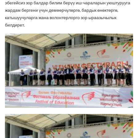
эбегейсиз зор балдар билим берүү иш-чараларын уюштурууга
жардам бергени үчүн демөөрчүлөргө, бардык өнөктөргө,
катышуучуларга жана волонтерлорго зор ыраазычылык
билдирет.