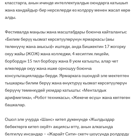
класстарга, анын ичинде интеллектуалдык оюндарга катышып
жана кандайдыр-бир нерселерди өз колдору менен жасап көрө
алды.
Фестивалда маңызы жана масштабдары боюнча кайталангыс
«Билим берүү кызмат көрсөтүүлөрүнүн ярмаркасы (акы
төлөнүүчү жана акысыз)» иштеди, анда Бишкектин 17 жогорку
окуу жайы (ЖОЖ) жана колледжи, 4 кесиптик лицейи,
борбордун 15 тил борбору жана 8 уюм катышты, алар чет
өлкөлөрдө окуу жана ишке орношуу боюнча
консультацияларды берди. Ярмаркага ошондой эле мектептен
тышкаркы билим берүү жана өнүктүрүү кызмат көрсөтүүлөрүн
берүүчү төмөнкүдөй уюмдар катышты: «Менталдык
арифметика», «Робот техникасы», «Жекече өсүш» жана көптөгөн
башкалар.
Ошол эле учурда «Шанс» китеп дүкөнүндө «Жылдыздар
бөбөктөргө китеп окуйт» акциясы өттү, анын алкагында
белгилүү инсандар – «Жарайт Сити» скетч-шоусунда ролдорду