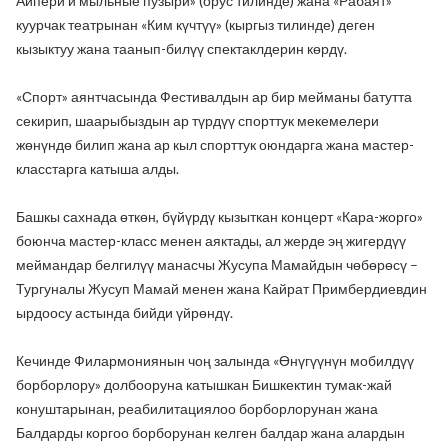
Айпери и мыльные пузыри» (орус тилинде) жана «Рабаят»
куурчак театрынан «Ким күчтүү» (кыргыз тилинде) деген
кызыктуу жана таанып-билүү спектаклдерин көрдү.
«Спорт» аянтчасында Фестивалдын ар бир мейманы батутта
секирип, шаарыбыздын ар түрдүү спорттук мекемелери
жөнүндө билип жана ар кыл спорттук оюндарга жана мастер-
класстарга катыша алды.
Башкы сахнада өткөн, бүйүрдү кызыткан концерт «Кара-жорго»
боюнча мастер-класс менен аяктады, ал жерде эң жигердүү
меймандар белгилүү манасчы Жусупа Мамайдын чөбөрөсү –
Тургуналы Жусуп Мамай менен жана Кайрат Примбердиевдин
ырдоосу астында бийди үйрөндү.
Кечинде Филармониянын чоң залында «Өнүгүүнүн мобилдүү
борборлору» долбооруна катышкан Бишкектин тумак-жай
конуштарынан, реабилитациялоо борборлорунан жана
Балдарды коргоо борборунан келген балдар жана алардын