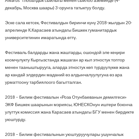
Awards" глобалдык сыйлыгы менен сыйлоо аземинде (4-
декабрь, Москва шаары) 3-орунга татыктуу болду.
Эске сала кетсек, Фестивалдын биринчи күнү 2018-жылдын 20-
апрелинде К.Карасаев атындагы Бишкек гуманитардык
университетинин имаратында өттү.
Фестиваль балдарды жана жаштарды, ошондой эле кеңири
коомчулукту Кыргызстанда жашаган ар кыл этностук топтор
менен тааныштырууга, аларда этностук көп түрдүүлүккө жана
ар кандай элдердин маданий өз алдынчалуулугуна өз ара
урматтоону тарбиялоого багытталган.
2018 – Билим фестивалын «Роза Отунбаеванын демилгеси»
ЭКФ Бишкек шаарынын мэриясы, ЮНЕСКОнун иштери боюнча
улуттук комиссия жана Карасаев атындагы БГУ менен бирдикте
уюштурду.
2018 – Билим фестивалынын уюштуруучулары ушунчалык