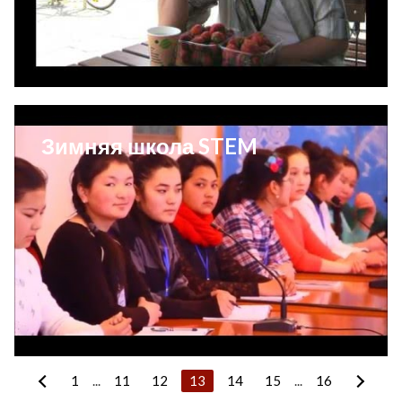
Зимняя школа STEM
1
...
11
12
13
14
15
...
16