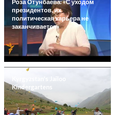
Роза Отунбаева: «С уходом
президентов, их
политическая карьера не
заканчивается»
Kyrgyzstan's Jailoo
Kindergartens