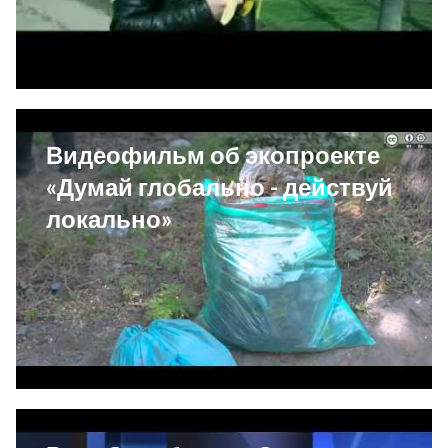
Видеофильм об экопроекте
«Думай глобально - действуй
локально»