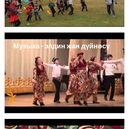
Музыка - элдин жан дүйнөсү