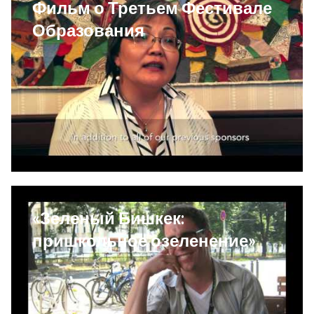
Фильм о Третьем Фестивале
Образования
«Зеленый Бишкек:
пришкольное озеленение»