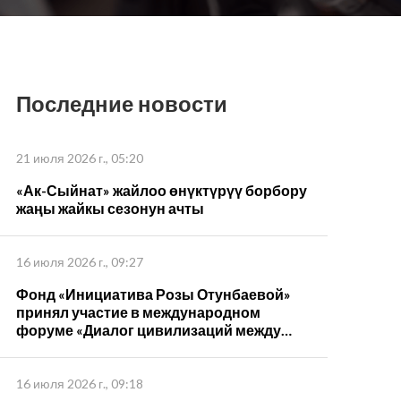
Последние новости
21 июля 2026 г., 05:20
«Ак-Сыйнат» жайлоо өнүктүрүү борбору
жаңы жайкы сезонун ачты
16 июля 2026 г., 09:27
Фонд «Инициатива Розы Отунбаевой»
принял участие в международном
форуме «Диалог цивилизаций между
странами ШОС – 2026»
16 июля 2026 г., 09:18