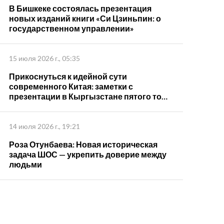
В Бишкеке состоялась презентация
новых изданий книги «Си Цзиньпин: о
государственном управлении»
15 июля 2026 г., 05:35
Прикоснуться к идейной сути
современного Китая: заметки с
презентации в Кыргызстане пятого тома
книги "Си Цзиньпин о государственном
управлении"
14 июля 2026 г., 19:21
Роза Отунбаева: Новая историческая
задача ШОС — укрепить доверие между
людьми