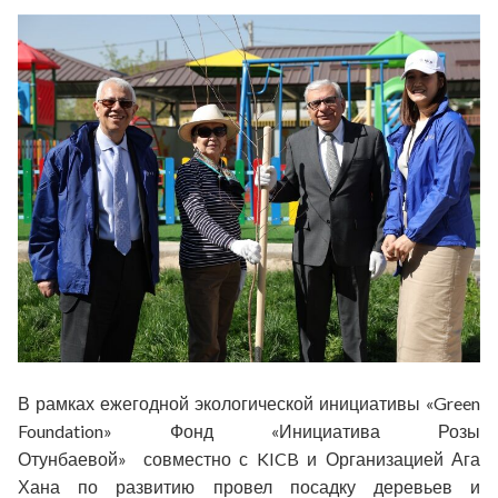
В рамках ежегодной экологической инициативы «Green
Foundation»
Фонд
«Инициатива Розы
Отунбаевой»
совместно с
KICB
и Организаци
ей
Ага
Хана по развитию
провел посадку
деревьев
и