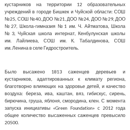
кустарников
на территории
12 образовательных
учреждений
в
городе
Бишкек и Чуйской области
:
СОШ
№25
,
СОШ №40
,
ДОО №21
,
ДОО №24
,
ДОО №29
,
ДОО
№27
,
Школа-гимназия №1 им.
Ч.
Айтматова
,
Школа
№3
,
Чуйская школа интернат
,
Кенбулунская школы
им.
Лайлиева
,
СОШ им. К. Табалдинова
,
СОШ
им.
Ленина в селе Гидростроитель
.
Было высажено 1813 саженцев деревьев и
кустарников, адаптированных к климату региона,
благотворно влияющих на здоровье детей, и качество
воздуха: береза, ива, каштан, вяз, гибискус, сирень,
бирючина, груша, яблоня, смородина, клен. С момента
запуска инициативы
«Green Foundation»
с 2012 года
общее количество высаженных саженцев превысило
20500.