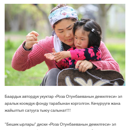
Баардык автордук укуктар «Роза Отунбаеванын демилгеси» эл
аралык коомдук фонду тарабынан корголгон. Көчүрүүгө жана
жайылтып сатууга тыюу салынат!!!
“Бешик ырлары” диски «Роза Отунбаеванын демилгеси» эл