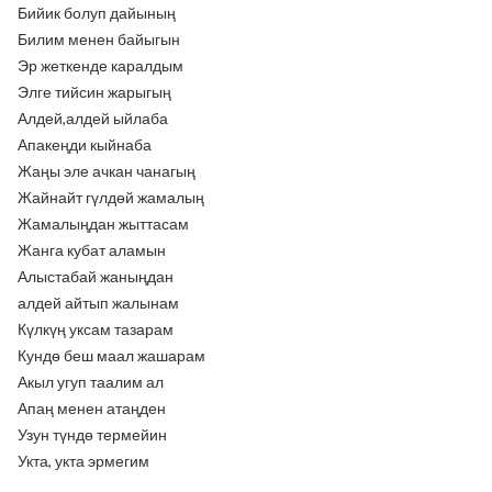
Бийик болуп дайының
Билим менен байыгын
Эр жеткенде каралдым
Элге тийсин жарыгың
Алдей,алдей ыйлаба
Апакеңди кыйнаба
Жаңы эле ачкан чанагың
Жайнайт гүлдөй жамалың
Жамалыңдан жыттасам
Жанга кубат аламын
Алыстабай жаныңдан
алдей айтып жалынам
Күлкүң уксам тазарам
Кундө беш маал жашарам
Акыл угуп таалим ал
Апаң менен атаңден
Узун түндө термейин
Укта, укта эрмегим