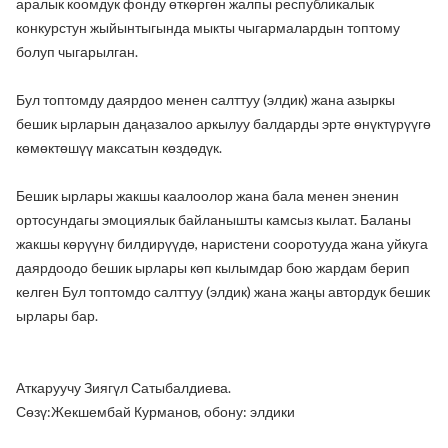
аралык коомдук фонду өткөргөн жалпы республикалык
конкурстун жыйынтыгында мыкты чыгармалардын топтому
болуп чыгарылган.
Бул топтомду даярдоо менен салттуу (элдик) жана азыркы
бешик ырларын даңазалоо аркылуу балдарды эрте өнүктүрүүгө
көмөктөшүү максатын көздөдүк.
Бешик ырлары жакшы каалоолор жана бала менен эненин
ортосундагы эмоциялык байланышты камсыз кылат. Баланы
жакшы көрүүнү билдирүүдө, наристени сооротууда жана уйкуга
даярдоодо бешик ырлары көп кылымдар бою жардам берип
келген Бул топтомдо салттуу (элдик) жана жаңы автордук бешик
ырлары бар.
Аткаруучу Зиягүл Сатыбалдиева.
Сөзү:Жекшембай Курманов, обону: элдики