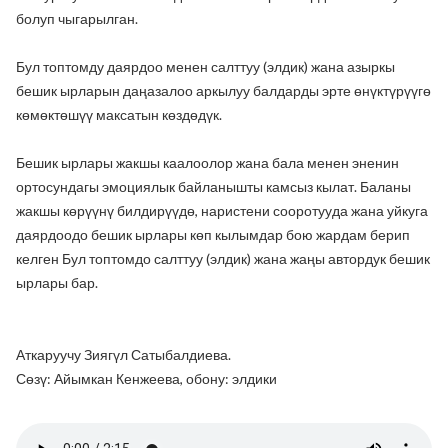
болуп чыгарылган.
Бул топтомду даярдоо менен салттуу (элдик) жана азыркы
бешик ырларын даңазалоо аркылуу балдарды эрте өнүктүрүүгө
көмөктөшүү максатын көздөдүк.
Бешик ырлары жакшы каалоолор жана бала менен эненин
ортосундагы эмоциялык байланышты камсыз кылат. Баланы
жакшы көрүүнү билдирүүдө, наристени сооротууда жана уйкуга
даярдоодо бешик ырлары көп кылымдар бою жардам берип
келген Бул топтомдо салттуу (элдик) жана жаңы автордук бешик
ырлары бар.
Аткаруучу Зиягүл Сатыбалдиева.
Сөзү: Айымкан Кенжеева, обону: элдики