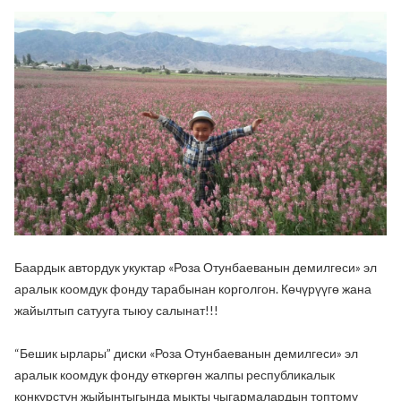
Баардык автордук укуктар «Роза Отунбаеванын демилгеси» эл
аралык коомдук фонду тарабынан корголгон. Көчүрүүгө жана
жайылтып сатууга тыюу салынат!!!
“Бешик ырлары” диски «Роза Отунбаеванын демилгеси» эл
аралык коомдук фонду өткөргөн жалпы республикалык
конкурстун жыйынтыгында мыкты чыгармалардын топтому