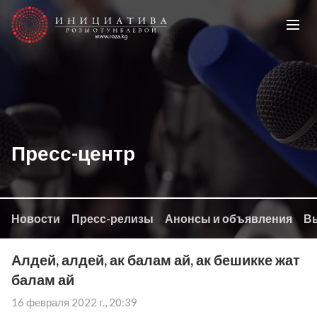
Пресс-центр
Новости
Пресс-релизы
Анонсы и объявления
Вы
Алдей, алдей, ак балам ай, ак бешикке жат
балам ай
16 февраля 2022 г., 20:39