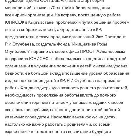
6 декабря в Доме ООН (Бишкек) взяла старт серия
мероприятий в связи с 70-летним юбилеем создания
всемирной организации. На встречу, посвященную работе
ЮНИСЕФ в Кыргызстане, проблемах и путях решения проблем
детства собрались послы, аккредитованные в КР,
представители международных организаций. Экс-Президент
Р.И.Отунбаева, создатель Фонда "Инициатива Розы
Отунбаевой" наравне с главой офиса ПРООН А.Аванесовым
поздравила ЮНИСЕФ с юбилеем, высоко оценила вклад этой
организации в улучшение положения детей, снижение уровня
бедности, ее большой вклад в повышение уровня образования
и здравоохранения детей в КР. Р.И.Отунбаева на примере
работы Фонда подчеркнула важность раннего развития детей,
необходимость продолжения работы вплоть до полного
обеспечения горячим питанием учеников младших классов
всех школ республики, важность достижения этой работой
уязвимых слоев детей. Насколько важен фокус на детях,
настолько же важно работать с родителями, со всеми
взрослыми, кто ответственен за воспитание будущего