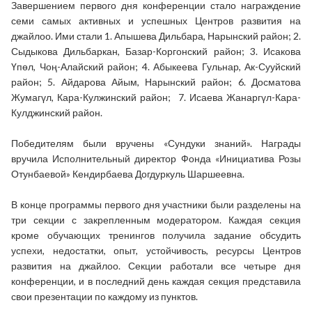
Завершением первого дня конференции стало награждение
семи самых активных и успешных Центров развития на
джайлоо. Ими стали 1. Апышева Дильбара, Нарынский район; 2.
Сыдыкова Дильбаркан, Базар-Коргонский район; 3. Исакова
Үпөл, Чоң-Алайский район; 4. Абыкеева Гульнар, Ак-Сууйский
район; 5. Айдарова Айым, Нарынский район; 6. Досматова
Жумагүл, Кара-Кулжинский район; 7. Исаева Жанаргүл-Кара-
Кулджинский район.
Победителям были вручены «Сундуки знаний». Награды
вручила Исполнительный директор Фонда «Инициатива Розы
Отунбаевой» Кендирбаева Догдуркуль Шаршеевна.
В конце программы первого дня участники были разделены на
три секции с закрепленным модератором. Каждая секция
кроме обучающих тренингов получила задание обсудить
успехи, недостатки, опыт, устойчивость, ресурсы Центров
развития на джайлоо. Секции работали все четыре дня
конференции, и в последний день каждая секция представила
свои презентации по каждому из пунктов.