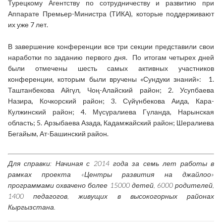
Турецкому Агентству по сотрудничеству и развитию при
Аппарате Премьер-Министра (ТИКА), которые поддерживают
их уже 7 лет.
В завершение конференции все три секции представили свои
наработки по заданию первого дня. По итогам четырех дней
были отмечены шесть самых активных участников
конференции, которым были вручены «Сундуки знаний»: 1.
Таштанбекова Айгүл, Чоң-Алайский район; 2. Усупбаева
Назира, Кочкорский район; 3. Сүйүнбекова Аида, Кара-
Кулжинский район; 4. Мүсүралиева Гүланда, Нарынская
область; 5. Арзыбаева Азада, Кадамжайский район; Шералиева
Бегайым, Ат-Башинский район.
Для справки: Начиная с 2014 года за семь лет работы в
рамках проекта «Центры развития на джайлоо»
программами охвачено более 15000 детей, 6000 родителей,
1400 педагогов, живущих в высокогорных районах
Кыргызстана.