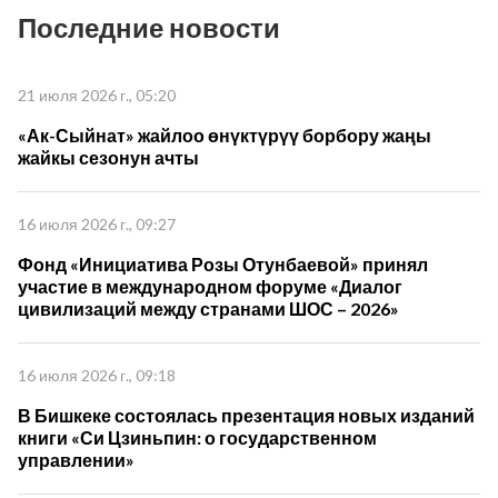
Последние новости
21 июля 2026 г., 05:20
«Ак-Сыйнат» жайлоо өнүктүрүү борбору жаңы
жайкы сезонун ачты
16 июля 2026 г., 09:27
Фонд «Инициатива Розы Отунбаевой» принял
участие в международном форуме «Диалог
цивилизаций между странами ШОС – 2026»
16 июля 2026 г., 09:18
В Бишкеке состоялась презентация новых изданий
книги «Си Цзиньпин: о государственном
управлении»