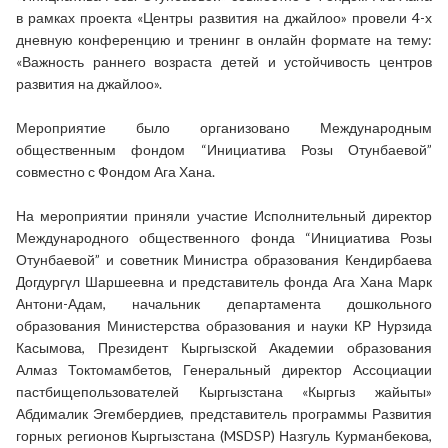
в рамках проекта «Центры развития на джайлоо» провели 4-х
дневную конференцию и тренинг в онлайн формате на тему:
«Важность раннего возраста детей и устойчивость центров
развития на джайлоо».
Мероприятие было организовано Международным
общественным фондом “Инициатива Розы Отунбаевой”
совместно с Фондом Ага Хана.
На мероприятии приняли участие Исполнительный директор
Международного общественного фонда “Инициатива Розы
Отунбаевой” и советник Министра образования Кендирбаева
Догдургүл Шаршеевна и представитель фонда Ага Хана Марк
Антони-Адам, начальник департамента дошкольного
образования Министерства образования и науки КР Нурзида
Касымова, Президент Кыргызской Академии образования
Алмаз Токтомамбетов, Генеральный директор Ассоциации
пастбищепользователей Кыргызстана «Кыргыз жайыты»
Абдималик Эгембердиев, представитель программы Развития
горных регионов Кыргызстана (MSDSP) Назгуль Курманбекова,