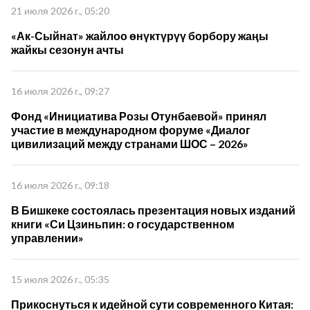
21 июля 2026 г., 05:20
«Ак-Сыйнат» жайлоо өнүктүрүү борбору жаңы
жайкы сезонун ачты
16 июля 2026 г., 09:27
Фонд «Инициатива Розы Отунбаевой» принял
участие в международном форуме «Диалог
цивилизаций между странами ШОС – 2026»
16 июля 2026 г., 09:18
В Бишкеке состоялась презентация новых изданий
книги «Си Цзиньпин: о государственном
управлении»
15 июля 2026 г., 05:35
Прикоснуться к идейной сути современного Китая: