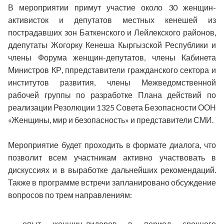
В мероприятии примут участие около
30 женщин-
активисток и депутатов местных кенешей из
пострадавших зон Баткенского и Лейлекского районов
,
д
депутаты Жогорку Кенеша Кыргызской Республики и
члены Форума женщин-депутатов
, ч
лены Кабинета
Министров КР
, п
представители гражданского сектора и
институтов развития
, ч
лены Межведомственной
рабочей группы по разработке Плана действий по
реализации Резолюции 1325 Совета Безопасности ООН
«Женщины, мир и безопасность»
и представители СМИ.
Мероприятие будет проходить в формате диалога, что
позволит всем участникам активно участвовать в
дискуссиях и в выработке дальнейших рекомендаций.
Также в программе встречи запланировано обсуждение
вопросов по трем направлениям:
- опыт женщин-лидеров в период срочного