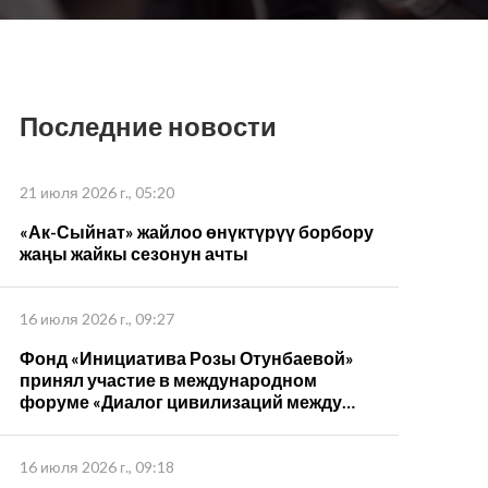
Последние новости
21 июля 2026 г., 05:20
«Ак-Сыйнат» жайлоо өнүктүрүү борбору
жаңы жайкы сезонун ачты
16 июля 2026 г., 09:27
Фонд «Инициатива Розы Отунбаевой»
принял участие в международном
форуме «Диалог цивилизаций между
странами ШОС – 2026»
16 июля 2026 г., 09:18