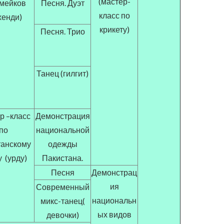
(мастер-
мейков
Песня. Дуэт
класс по
хенди)
крикету)
Песня. Трио
Танец (гилгит)
р –класс
Демонстрация
по
национальной
танскому
одежды
 (урду)
Пакистана.
Песня
Демонстрац
ия
Современный
национальн
микс-танец(
ых видов
девочки)