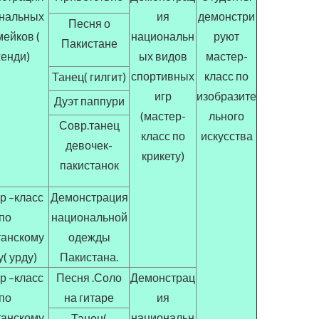
нальных
ия
демонстри
Песня о
ейков (
национальн
руют
Пакистане
енди)
ых видов
мастер-
спортивных
класс по
Танец( гилгит)
игр
изобразите
Дуэт паппури
(мастер-
льного
Совр.танец
класс по
искусства
девочек-
крикету)
пакистанок
р –класс
Демонстрация
по
национальной
танскому
одежды
( урду)
Пакистана.
р –класс
Песня .Соло
Демонстрац
по
на гитаре
ия
танскому
национальн
Танец(