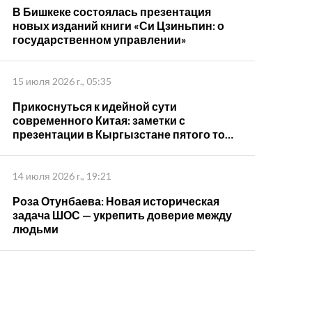
В Бишкеке состоялась презентация
новых изданий книги «Си Цзиньпин: о
государственном управлении»
15 июля 2026 г., 05:35
Прикоснуться к идейной сути
современного Китая: заметки с
презентации в Кыргызстане пятого тома
книги "Си Цзиньпин о государственном
управлении"
14 июля 2026 г., 19:21
Роза Отунбаева: Новая историческая
задача ШОС — укрепить доверие между
людьми