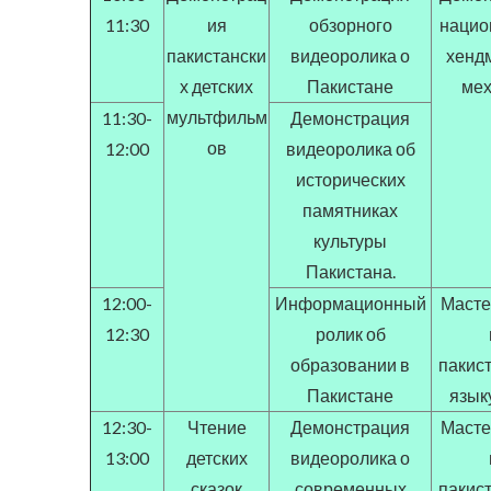
11:30
ия
обзорного
нацио
пакистански
видеоролика о
хендм
х детских
Пакистане
мех
мультфильм
11:30-
Демонстрация
ов
12:00
видеоролика об
исторических
памятниках
культуры
Пакистана.
12:00-
Информационный
Масте
12:30
ролик об
образовании в
пакис
Пакистане
языку
12:30-
Чтение
Демонстрация
Масте
13:00
детских
видеоролика о
сказок
современных
пакис