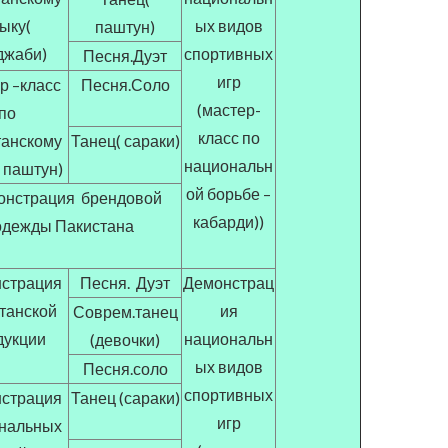
ыку(
ых видов
паштун)
джаби)
спортивных
Песня.Дуэт
игр
р –класс
Песня.Соло
(мастер-
по
класс по
танскому
Танец( сараки)
национальн
 паштун)
ой борьбе –
онстрация брендовой
кабарди))
одежды Пакистана
страция
Песня. Дуэт
Демонстрац
танской
ия
Соврем.танец
дукции
национальн
(девочки)
ых видов
Песня.соло
спортивных
страция
Танец (сараки)
игр
нальных