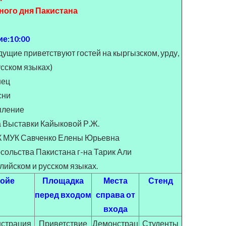
ного дня Пакистана
е:10:00
ущие приветствуют гостей на кыргызском, урду,
усском языках)
нец
сни
пление
 Выставки Кайыковой Р.Ж.
К МУК Савченко Елены Юрьевна
сольства Пакистана г-на Тарик Али
лийском и русском языках.
ойе
Площадка
Места
Стенд
перед входом
справа от
входа
страция
Приветствие
Демонстрац
Студенты