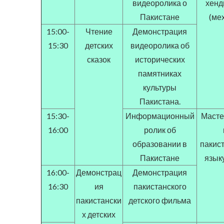
видеоролика о
хенд
Пакистане
(ме
15:00-
Чтение
Демонстрация
15:30
детских
видеоролика об
сказок
исторических
памятниках
культуры
Пакистана.
15:30-
Информационный
Масте
16:00
ролик об
образовании в
пакис
Пакистане
языку
16:00-
Демонстрац
Демонстрация
16:30
ия
пакистанского
пакистански
детского фильма
х детских