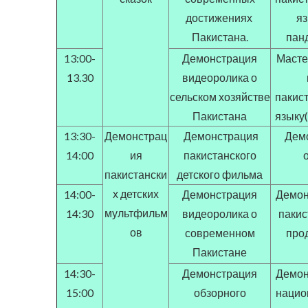
достижениях
яз
Пакистана.
пан
13:00-
Демонстрация
Масте
13.30
видеоролика о
сельском хозяйстве
пакис
Пакистана
языку(
13:30-
Демонстрац
Демонстрация
Дем
14:00
ия
пакистанского
пакистански
детского фильма
х детских
14:00-
Демонстрация
Демон
мультфильм
14:30
видеоролика о
пакис
ов
современном
про
Пакистане
14:30-
Демонстрация
Демон
15:00
обзорного
нацио