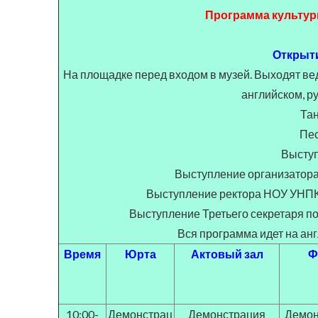
Программа культур
Открыти
На площадке перед входом в музей. Выходят вед
английском, р
Та
Пе
Высту
Выступление организатора
Выступление ректора НОУ УНП
Выступление Третьего секретаря по
Вся программа идет на анг
Время
Юрта
Актовый зал
Ф
10:00-
Демонстрац
Демонстрация
Демон