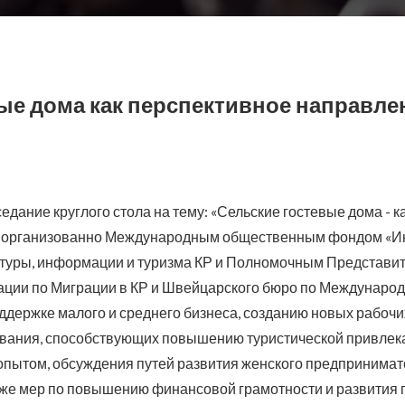
ые дома как перспективное направле
седание круглого стола на тему: «Сельские гостевые дома -
ло организованно Международным общественным фондом «Ин
туры, информации и туризма КР и Полномочным Представит
ции по Миграции в КР и Швейцарского бюро по Международ
ддержке малого и среднего бизнеса, созданию новых рабочи
вания, способствующих повышению туристической привлека
опытом, обсуждения путей развития женского предпринимат
акже мер по повышению финансовой грамотности и развития