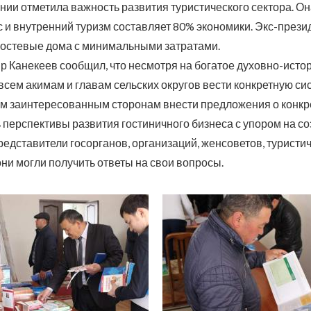
ии отметила важность развития туристического сектора. Он
ес и внутренний туризм составляет 80% экономики. Экс-пре
гостевые дома с минимальными затратами.
Канекеев сообщил, что несмотря на богатое духовно-истор
 всем акимам и главам сельских округов вести конкретную с
м заинтересованным сторонам внести предложения о конкр
 перспективы развития гостиничного бизнеса с упором на с
представители госорганов, организаций, женсоветов, туристи
они могли получить ответы на свои вопросы.