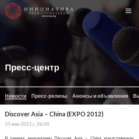
Пресс-центр
Новости
Пресс-релизы
Анонсы и объявления
Вы
Discover Asia – China (EXPO 2012)
25 мая 2012 г., 06:00
В рамках инициативы Discover Asia – China представитель