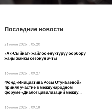
Последние новости
21 июля 2026 г., 05:20
«Ак-Сыйнат» жайлоо өнүктүрүү борбору
жаңы жайкы сезонун ачты
16 июля 2026 г., 09:27
Фонд «Инициатива Розы Отунбаевой»
принял участие в международном
форуме «Диалог цивилизаций между
странами ШОС – 2026»
16 июля 2026 г., 09:18