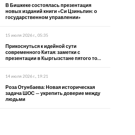
В Бишкеке состоялась презентация
новых изданий книги «Си Цзиньпин: о
государственном управлении»
15 июля 2026 г., 05:35
Прикоснуться к идейной сути
современного Китая: заметки с
презентации в Кыргызстане пятого тома
книги "Си Цзиньпин о государственном
управлении"
14 июля 2026 г., 19:21
Роза Отунбаева: Новая историческая
задача ШОС — укрепить доверие между
людьми