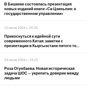
В Бишкеке состоялась презентация
новых изданий книги «Си Цзиньпин: о
государственном управлении»
15 июля 2026 г., 05:35
Прикоснуться к идейной сути
современного Китая: заметки с
презентации в Кыргызстане пятого тома
книги "Си Цзиньпин о государственном
управлении"
14 июля 2026 г., 19:21
Роза Отунбаева: Новая историческая
задача ШОС — укрепить доверие между
людьми