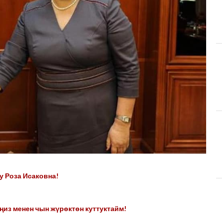
у Роза Исаковна!
из менен чын жүрөктөн куттуктайм!