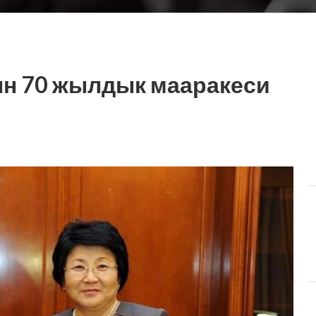
н 70 жылдык мааракеси