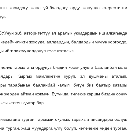
дын коомдогу жана үй-бүлөдөгү орду жөнүндө стереотипти
үз.
БУУнун ж.б. авторитеттүү эл аралык уюмдардын иш алкагында
 кедейчиликти жоюуда, аялдардын, балдардын укугун коргоодо,
 ийгиликтүү колдонуп келе жатасыз.
нөлүк тарыхтагы ордуңуз биздин коомчулукта бааланбай келе
ылдары Кыргыз мамлекетин куруп, эл душманы аталып,
ры тарабынан бааланбай калып, бүгүн биз баатыр катары
 жерден айткан жокмун. Бүгүн да, тилекке каршы биздин соңку
сы келген күчтөр бар.
ыймыктана турган тарыхый окуясы, тарыхый инсандары болуш
а турган, жаш муундарга үлгү болуп, келечекке үндөй турган,