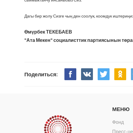
Дагы бир жолу Сизге чың ден соолук, коомдук иштериңи
Өмүрбек ТЕКЕБАЕВ
"Ата Мекен" социалисттик партиясынын төр
Поделиться:
МЕНЮ
Фонд
Пресс-це