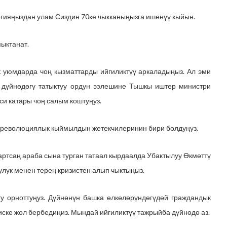
ргияңыздан улам Сиздин 70ке чыкканыңызга ишенүү кыйын.
мыктанат.
 уюмдарда чоң кызматтарды ийгиликтүү аркаладыңыз. Ал эми
 дүйнөдөгү татыктуу ордун ээлешине Тышкы иштер министри
си катары чоң салым коштуңуз.
н революциялык кыймылдын жетекчилеринин бири болдуңуз.
тартсаң араба сына турган татаал кырдаалда Убактылуу Өкмөттү
улук менен терең кризистен алып чыктыңыз.
ту орноттуңуз. Дүйнөнүн башка өлкөлөрүндөгүдөй граждандык
иске жол бербедиңиз. Мындай ийгиликтүү тажрыйба дүйнөдө аз.