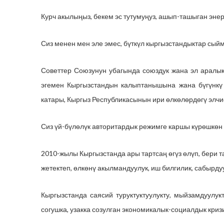
Курч акылыңыз, бекем эс тутумуңуз, ашып-ташыган эне
Сиз менен мен эле эмес, бүткүл кыргызстандыктар сый
Советтер Союзунун убагында союздук жана эл аралык
эгемен Кыргызстандын калыптанышына жана бүгүнкү
катары, Кыргыз Республикасынын ири өлкөлөрдөгү элчи
Сиз үй-бүлөлүк авторитардык режимге каршы күрөшкө
2010-жылы Кыргызстанда ары тартсаң өгүз өлүп, бери 
жетектеп, өлкөнү акылмандуулук, иш билгилик, сабырду
Кыргызстанда саясий туруктуктуулукту, мыйзамдуулук
согушка, узакка созулган экономикалык-социалдык криз