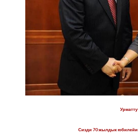
Урматту
Сизди 70 жылдык юбилейиң