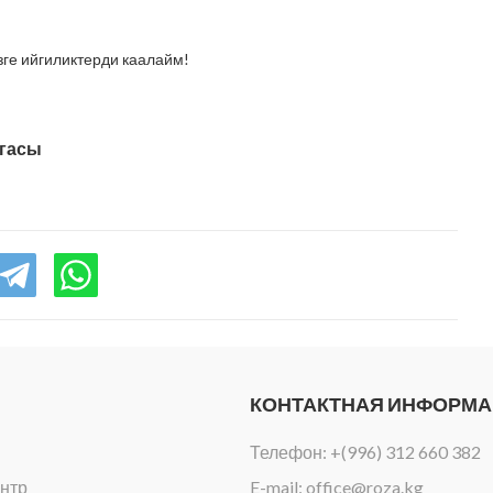
зге ийгиликтерди каалайм!
агасы
КОНТАКТНАЯ ИНФОРМ
Телефон:
+(996) 312 660 382
нтр
E-mail:
office@roza.kg