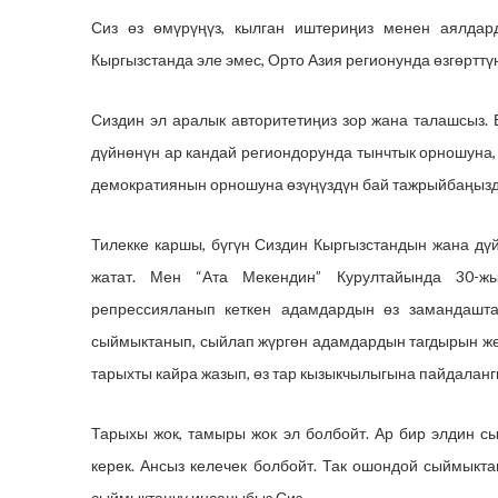
Сиз өз өмүрүңүз, кылган иштериңиз менен аялдар
Кыргызстанда эле эмес, Орто Азия регионунда өзгөрттүң
Сиздин эл аралык авторитетиңиз зор жана талашсыз. 
дүйнөнүн ар кандай региондорунда тынчтык орношуна,
демократиянын орношуна өзүңүздүн бай тажрыйбаңызды
Тилекке каршы, бүгүн Сиздин Кыргызстандын жана дүй
жатат. Мен “Ата Мекендин” Курултайында 30-ж
репрессияланып кеткен адамдардын өз замандашта
сыймыктанып, сыйлап жүргөн адамдардын тагдырын жөн
тарыхты кайра жазып, өз тар кызыкчылыгына пайдалангы
Тарыхы жок, тамыры жок эл болбойт. Ар бир элдин с
керек. Ансыз келечек болбойт. Так ошондой сыймыктан
сыймыктанчу инсаныбыз Сиз.