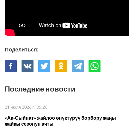
Поделиться:
Последние новости
21 июля 2026 г., 05:20
«Ак-Сыйнат» жайлоо өнүктүрүү борбору жаңы
жайкы сезонун ачты