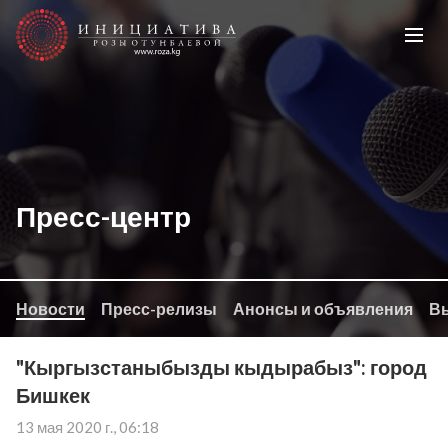
Пресс-центр
Новости
Пресс-релизы
Анонсы и объявления
Вы
"Кыргызстаныбызды кыдырабыз": город
Бишкек
13 мая 2020 г., 06:18