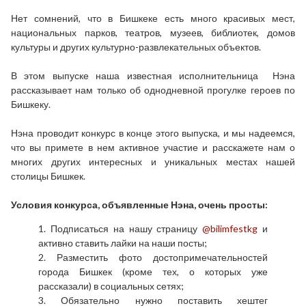
Нет сомнений, что в Бишкеке есть много
красивых мест,
национальных парков, театров, музеев, библиотек, домов
культуры и других культурно-развлекательных объектов.
В этом выпуске наша
известная исполнительница
Нэна
рассказывает нам
только об
однодневной прогулке героев
по
Бишкек
у
.
Нэна
проводит конкурс в конце этого
выпуска
, и мы надеемся,
что вы примете в нем активное участие и расскажете нам о
многих других интересных и уникальных местах нашей
столицы Бишкек.
Условия конкурса, объявленные
Нэна,
очень просты
:
1. Подписаться на нашу страницу
@
bilimfestkg
и
активно ставить лайки
на
наши посты;
2. Разместить фото достопримечательностей
города Бишкек
(кроме тех, о которых уже
рассказали) в социальных сетях;
3. Обязательно нужно поставить хештег