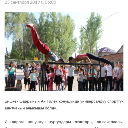
25 сентября 2019 г., 06:00
Бишкек шаарынын Ак-Тилек конушунда универсалдуу спорттук
аянтчанын ачылышы болду.
Иш-чарага конуштун тургундары, жаштары, ак-сакалдары,