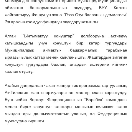
Коомдук ден соолук комитеттеринин мүчөлөрү, Муниципалдык
аймактык башкармалыгынын өкүлдөрү, БУУ Калкты
жайгаштыруу Фондунун жана “Роза Отунбаеванын демилгеси”
Эл аралык коомдук фондунун өкүлдөрү катышты.
Алгач “Ынтымактуу конуштар” долбооруна активдүү
катышкандыгы үчүн конуштун бир катар тургундары
Муниципалдык аймактык башкармалык тарабынан
ыраазычылык каттар менен сыйланышты. Жаштардын эмгегин
конуштун тургундары баалап, алардын иштерине ийгилик
каалап өтүштү.
Атайын даярдалган чакан концерттик программа тартууланып,
Ак-Тилектин жаш спортчуларынан мастер класс көрсөтүлдү.
Буга чейин Воркаут Федерациясынын “Барсбек” командасы
менен бирге конуштун жаштары машыгып келишкен жана
мындан ары да кызматташтык уланып, ал Федерациянын
мүчөлүгүнө киришти.