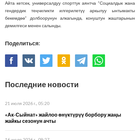
Айта кетсек, универсалдуу спорттук аянтча “Социалдык жана
гендердик теңчиликти илгерилетүү аркылуу ынтымакты
бекемдөө” долбоорунун алкагында, конуштун жаштарынын
демилгеси менен салынды.
Поделиться:
Последние новости
21 июля 2026 г., 05:20
«Ак-Сыйнат» жайлоо өнүктүрүү борбору жаңы
жайкы сезонун ачты
16 июля 2026 г., 09:27