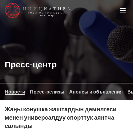
Пресс-центр
Новости
Пресс-релизы
Анонсы и объявления
Вы
Жаңы конушка жаштардын демилгеси
менен универсалдуу спорттук аянтча
салынды