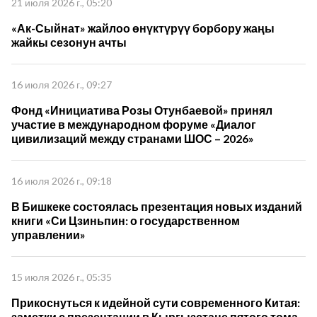
21 июля 2026 г., 05:20
«Ак-Сыйнат» жайлоо өнүктүрүү борбору жаңы
жайкы сезонун ачты
16 июля 2026 г., 09:27
Фонд «Инициатива Розы Отунбаевой» принял
участие в международном форуме «Диалог
цивилизаций между странами ШОС – 2026»
16 июля 2026 г., 09:18
В Бишкеке состоялась презентация новых изданий
книги «Си Цзиньпин: о государственном
управлении»
15 июля 2026 г., 05:35
Прикоснуться к идейной сути современного Китая:
заметки с презентации в Кыргызстане пятого тома